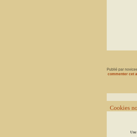
Publié par novice
commenter cet a
Cookies no
​Une