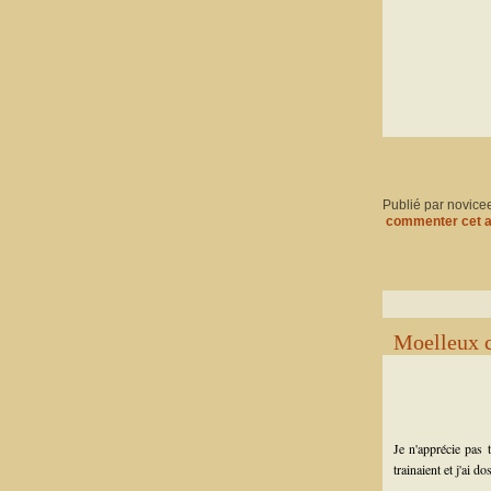
Publié par novice
commenter cet a
Moelleux 
Je n'apprécie pas 
trainaient et j'ai do