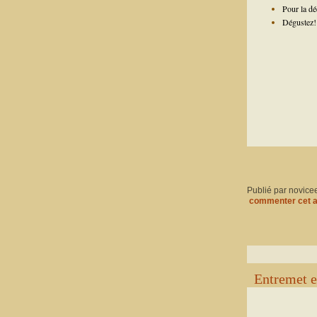
Pour la dé
Dégustez!
Publié par novice
commenter cet a
Entremet e