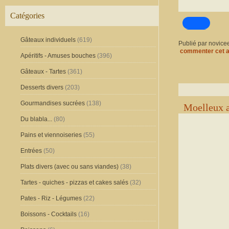
Catégories
Gâteaux individuels
(619)
Publié par novice
commenter cet a
Apéritifs - Amuses bouches
(396)
Gâteaux - Tartes
(361)
Desserts divers
(203)
Gourmandises sucrées
(138)
Moelleux a
Du blabla...
(80)
Pains et viennoiseries
(55)
Entrées
(50)
Plats divers (avec ou sans viandes)
(38)
Tartes - quiches - pizzas et cakes salés
(32)
Pates - Riz - Légumes
(22)
Boissons - Cocktails
(16)