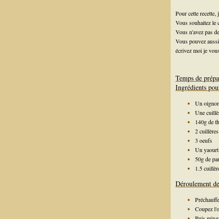
Pour cette recette,
Vous souhaitez le
Vous n'avez pas d
Vous pouvez aussi 
écrivez moi je vous
Temps de prépa
Ingrédients pou
Un oigno
Une cuillèr
140g de t
2 cuillère
3 oeufs
Un yaourt
50g de pa
1.5 cuillè
Déroulement de 
Préchauffe
Coupez l'o
Puis mixez