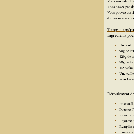
Vous souhaitez le
Vous n'avez pas d
Vous pouvez aussi 
écrivez moi je vous
Temps de prépa
Ingrédients pou
Un oeuf
90g de lait
120g de b
90g de far
1/2 sachet
Une cuillè
Pour la d
Déroulement de 
Préchauffe
Fouettez l
Rajoutez la
Rajoutez l
Remplisse
Laissez re