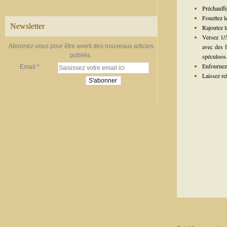
Préchauffe
Fouettez l
Newsletter
Rajoutez l
Versez 1/3
Abonnez-vous pour être averti des nouveaux articles
avec des f
publiés.
spéculoos
Enfournez 
Email
Laissez re