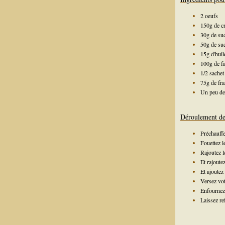
2 oeufs
150g de c
30g de suc
50g de su
15g d'huil
100g de fa
1/2 sachet
75g de fr
Un peu de
Déroulement de 
Préchauffe
Fouettez l
Rajoutez l
Et rajoute
Et ajoutez
Versez vo
Enfournez 
Laissez re