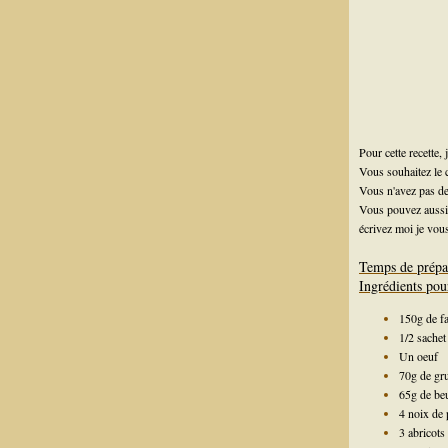
Pour cette recette,
Vous souhaitez le
Vous n'avez pas d
Vous pouvez aussi 
écrivez moi je vous
Temps de prépa
Ingrédients pou
150g de fa
1/2 sachet
Un oeuf
70g de gr
65g de be
4 noix de
3 abricots