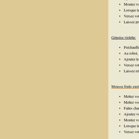
Montez vot
Lorsque la
Versez vo
Laissez p
Génoise violette:
Préchauffe
Au robot, 
Ajoutez le
Versez vot
Laissez re
Mousse fruits exot
Mettez vo
Mettez vos
Faites cha
Ajoutez vo
Montez vot
Lorsque la
Versez vot