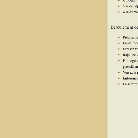
Un oeuf
50g de pép
40g d'ama
Déroulement de 
Préchauffe
Faites fond
Ecrasez vo
Rajoutez le
Homogénéis
grossièreme
Versez la 
Enfournez 
Laissez re