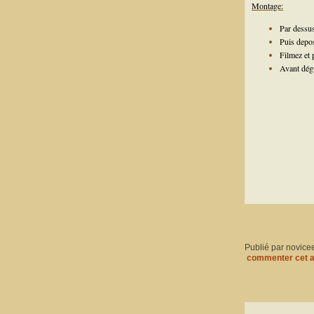
Montage:
Par dessus
Puis depos
Filmez et 
Avant dégu
Publié par novice
commenter cet a