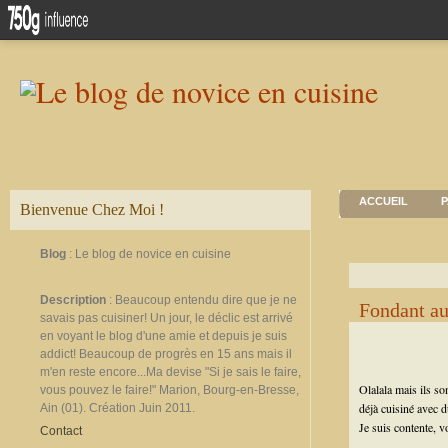
ACCUEIL
P
Bienvenue Chez Moi !
Blog
: Le blog de novice en cuisine
Description
: Beaucoup entendu dire que je ne
Fondant au
savais pas cuisiner! Un jour, le déclic est arrivé
en voyant le blog d'une amie et depuis je suis
addict! Beaucoup de progrès en 15 ans mais il
m'en reste encore...Ma devise "Si je sais le faire,
Olalala mais ils son
vous pouvez le faire!" Marion, Bourg-en-Bresse,
déjà cuisiné avec du
Ain (01). Création Juin 2011.
Je suis contente, v
Contact