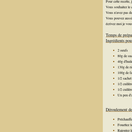
Pour cette recette,
Vous souhaitez le
Vous n'avez pas d
Vous pouvez aussi 
écrivez moi je vous
Temps de prépa
Ingrédients pou
2 oeufs
80g de su
40g d'huil
130g de ri
100g de fa
1/2 sachet
1/2 cuillè
1/2 cuillè
Un peu d'
Déroulement de 
Préchauffe
Fouettez le
Rajoutez l