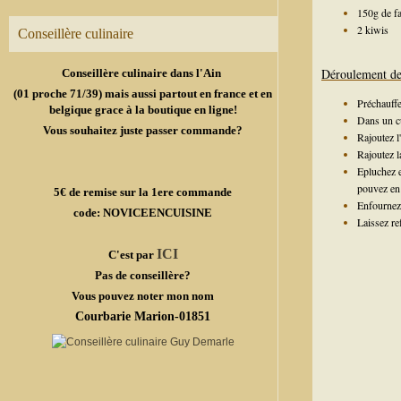
150g de fa
2 kiwis
Conseillère culinaire
Déroulement de 
Conseillère culinaire dans l'Ain
(01 proche 71/39) mais aussi partout en france et en
Préchauffe
belgique grace à la boutique en ligne!
Dans un cu
Vous souhaitez juste passer commande?
Rajoutez l
Rajoutez l
Epluchez e
pouvez en 
5€ de remise sur la 1ere commande
Enfournez 
code: NOVICEENCUISINE
Laissez re
ICI
C'est par
Pas de conseillère?
Vous pouvez noter mon nom
Courbarie Marion-01851