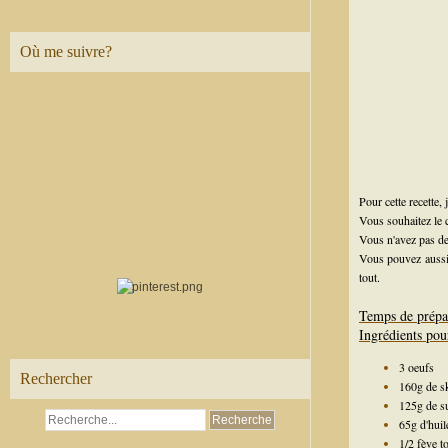
Où me suivre?
Pour cette recette,
Vous souhaitez le
Vous n'avez pas d
Vous pouvez aussi
tout.
Temps de prépa
Ingrédients pour
3 oeufs
Rechercher
160g de s
125g de s
65g d'huil
1/2 fève t