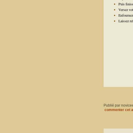
Puis finiss
Versez vot
Enfournez
Laissez re
Publié par novice
commenter cet a