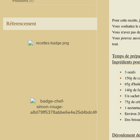
Poissons
(6)
Pour cette recette,
Réferencement
Vous souhaitez le
Vous n'avez pas d
Vous pouvez aussi
tout.
Temps de prépa
Ingrédients pou
3 oeufs
150g de c
65g d'huil
140g de fa
Un sachet 
75g de cr
1 nectarin
Environ 2
Des brisu
Déroulement de 