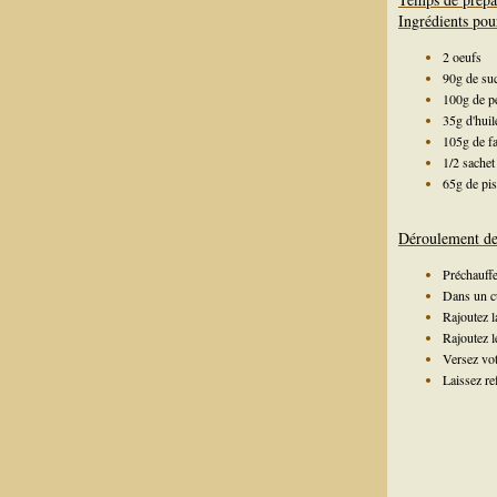
Ingrédients pou
2 oeufs
90g de suc
100g de pet
35g d'huil
105g de fa
1/2 sachet
65g de pis
Déroulement de 
Préchauffe
Dans un cul
Rajoutez l
Rajoutez l
Versez vot
Laissez re