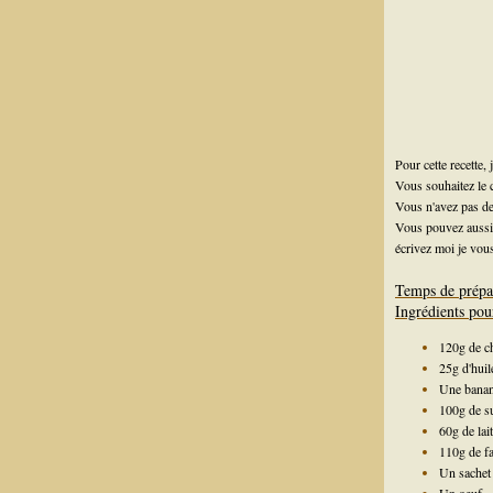
Pour cette recette,
Vous souhaitez le
Vous n'avez pas d
Vous pouvez aussi 
écrivez moi je vous
Temps de prépa
Ingrédients pou
120g de c
25g d'huil
Une banan
100g de s
60g de lait
110g de fa
Un sachet 