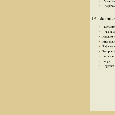
1/2 cuillè
Une pincée
Déroulement de 
Préchauffe
Dans un cu
Rajoutez le
Puis ajout
Rajoutez l
Remplisse
Laissez re
J'ai garni
Dégustez!