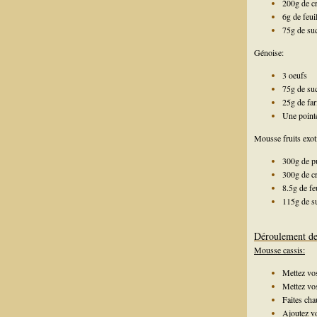
200g de c
6g de feui
75g de su
Génoise:
3 oeufs
75g de su
25g de far
Une pointe
Mousse fruits exot
300g de pu
300g de c
8.5g de fe
115g de s
Déroulement de 
Mousse cassis:
Mettez vo
Mettez vos
Faites cha
Ajoutez vo