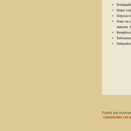
Préchauffe
Etalez vot
Déposez le
Dans un cu
maïzena. 
Remplissez
Enfournez
Démoulez, 
Publié par novice
commenter cet a