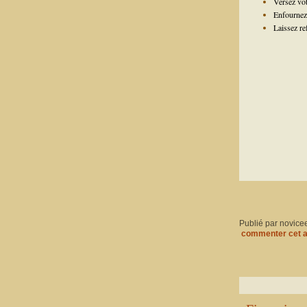
Versez vot
Enfournez 
Laissez re
Publié par novice
commenter cet a