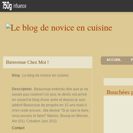
ACCUEIL
P
Bienvenue Chez Moi !
Blog
: Le blog de novice en cuisine
Description
: Beaucoup entendu dire que je ne
Bouchées p
savais pas cuisiner! Un jour, le déclic est arrivé
en voyant le blog d'une amie et depuis je suis
addict! Beaucoup de progrès en 15 ans mais il
m'en reste encore...Ma devise "Si je sais le faire,
vous pouvez le faire!" Marion, Bourg-en-Bresse,
Ain (01). Création Juin 2011.
Contact