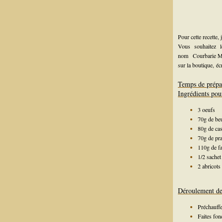
Pour cette recette,
Vous souhaitez 
nom
Courbarie 
sur la boutique,
éc
Temps de prépa
Ingrédients pou
3 oeufs
70g de beu
80g de ca
70g de pra
110g de fa
1/2 sachet
2 abricots
Déroulement de 
Préchauffe
Faites fon