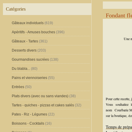
Catégories
Fondant fle
Gâteaux individuels
(619)
Apéritifs - Amuses bouches
(396)
Une n
Gâteaux - Tartes
(361)
Desserts divers
(203)
Gourmandises sucrées
(138)
Du blabla...
(80)
Pains et viennoiseries
(55)
Entrées
(50)
Plats divers (avec ou sans viandes)
(38)
Pour cette recette,
Vous souhaitez 
Tartes - quiches - pizzas et cakes salés
(32)
nom
Courbarie 
Pates - Riz - Légumes
(22)
sur la boutique,
éc
Boissons - Cocktails
(16)
Temps de prépa