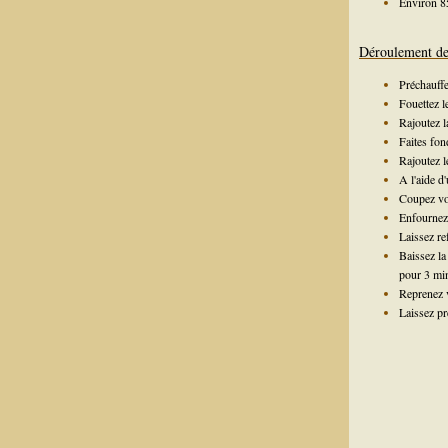
Environ 85
Déroulement de 
Préchauffe
Fouettez l
Rajoutez la
Faites fon
Rajoutez l
A l'aide d
Coupez vos
Enfournez 
Laissez re
Baissez la
pour 3 min
Reprenez v
Laissez pr