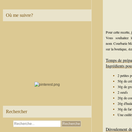
Où me suivre?
Pour cette recette,
Vous souhaitez 
nom
Courbarie M
sur la boutique,
éc
Temps de prépa
Ingrédients pou
2 petites 
50g de crè
30g de gr
2 oeufs
20g de co
20g d'huil
30g de far
Rechercher
Une cuillè
Déroulement de 