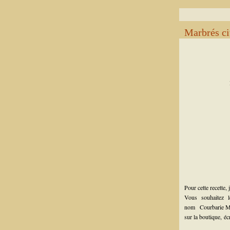
Marbrés ci
Pour cette recette,
Vous souhaitez 
nom
Courbarie 
sur la boutique,
éc