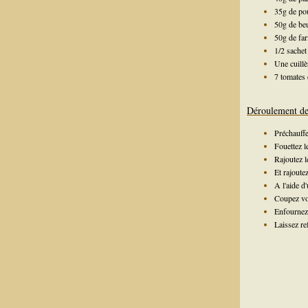
35g de po
50g de be
50g de far
1/2 sachet
Une cuill
7 tomates 
Déroulement de 
Préchauffe
Fouettez l
Rajoutez l
Et rajoutez
A l'aide d
Coupez vos
Enfournez 
Laissez re