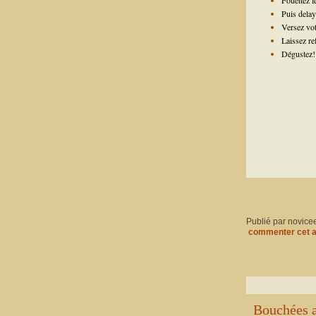
Fouettez le
Puis delay
Versez vot
Laissez re
Dégustez!
Publié par novice
commenter cet a
Bouchées a