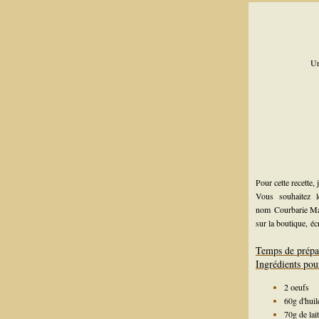
Un
Pour cette recette,
Vous souhaitez 
nom
Courbarie M
sur la boutique,
éc
Temps de prépa
Ingrédients pou
2 oeufs
60g d'huil
70g de lait