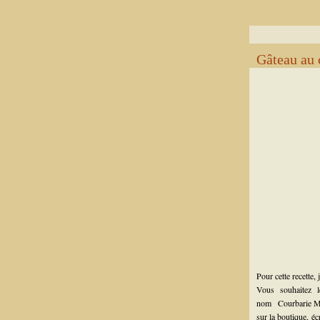
Gâteau au 
Pour cette recette,
Vous souhaitez 
nom
Courbarie 
sur la boutique,
éc