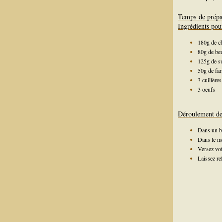
Temps de prépa
Ingrédients pou
180g de ch
80g de be
125g de s
50g de far
3 cuillère
3 oeufs
Déroulement de 
Dans un bo
Dans le mê
Versez vot
Laissez re