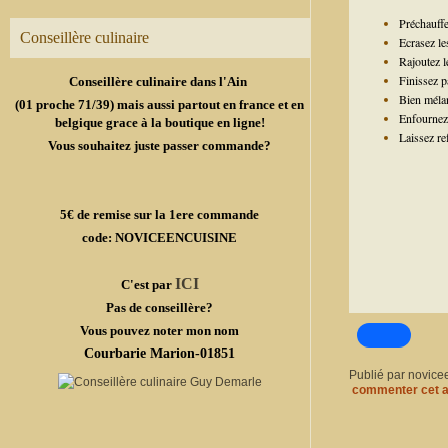
Préchauffe
Conseillère culinaire
Ecrasez le
Rajoutez le
Finissez pa
Conseillère culinaire dans l'Ain
Bien mélan
(01 proche 71/39) mais aussi partout en france et en
Enfournez 
belgique grace à la boutique en ligne!
Laissez re
Vous souhaitez juste passer commande?
5€ de remise sur la 1ere commande
code: NOVICEENCUISINE
ICI
C'est par
Pas de conseillère?
Vous pouvez noter mon nom
Courbarie Marion-01851
Publié par novice
commenter cet a