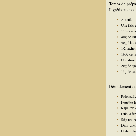
Temps de prépa
Ingrédients pou
2 oeufs
Une faissel
115g de s
40g de lait
40g d'huil
1/2 sachet
160g de fa
Un citron
20g de sp
15g de ca
Déroulement de 
Préchauffe
Fouettez le
Rajoutez le
Puis la fa
Séparez vo
Dans une, r
Et dans l'