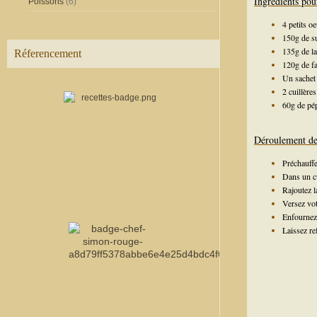
Ingrédients pou
Poissons
(6)
4 petits o
150g de s
135g de la
Réferencement
120g de fa
Un sachet 
2 cuillère
60g de pép
Déroulement de 
Préchauffe
Dans un cul
Rajoutez l
Versez vot
Enfournez
Laissez re