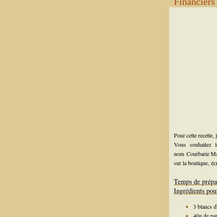
Financiers
Pour cette recette,
Vous souhaitez 
nom
Courbarie M
sur la boutique,
éc
Temps de prépa
Ingrédients pou
3 blancs d
40g de pa