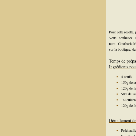
Pour cette recette,
Vous souhaitez 
nom
Courbarie 
sur la boutique,
éc
Temps de prépa
Ingrédients pou
4 oeufs
150g de s
120g de fa
50cl de lai
1/2 cuillè
120g de fr
Déroulement de 
Préchauffe