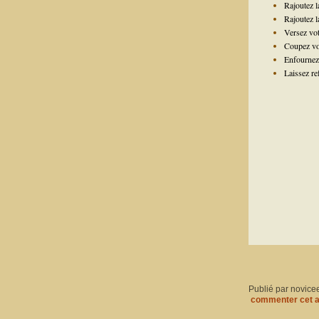
Rajoutez l
Rajoutez la
Versez vot
Coupez vos
Enfournez
Laissez re
Publié par novice
commenter cet a