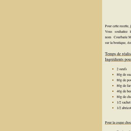
Pour cette recette,
Vous souhaitez 
nom
Courbarie 
sur la boutique,
éc
Temps de réalis
Ingrédients pou
2 oeufs
80g de su
80g de po
80g de far
40g de be
80g de cho
1/2 sachet
1/2 abrico
Pour la coque choc