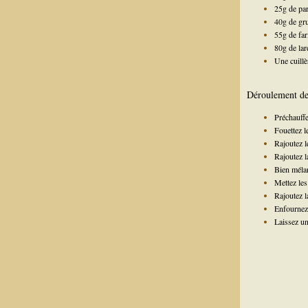
25g de pa
40g de gr
55g de far
80g de la
Une cuill
Déroulement de 
Préchauffe
Fouettez le
Rajoutez l
Rajoutez l
Bien méla
Mettez les
Rajoutez l
Enfournez 
Laissez un