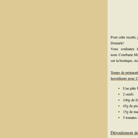
Pour cette recette,
Demarle!
Vous souhaitez 
nom
Courbarie M
sur la boutique,
éc
Temps de préparat
Ingrédients pour 25
Une pâte 
2 oeufs
100g de f
45g de pi
15g de ma
5 tomates 
Déroulement de 