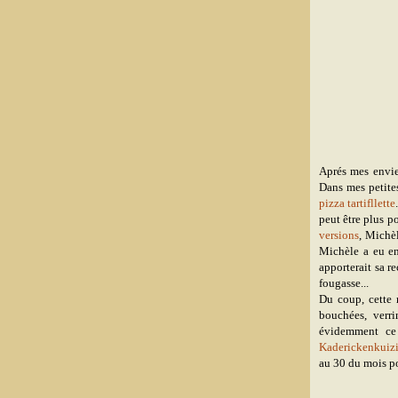
Aprés mes envie
Dans mes petites
pizza tartifllette
peut être plus p
versions
, Michè
Michèle a eu en
apporterait sa re
fougasse...
Du coup, cette r
bouchées, verri
évidemment ce 
Kaderickenkuiz
au 30 du mois po