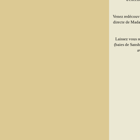
Venez redécouvr
directe de Madag
Laissez vous s
(baies de Sansh
a