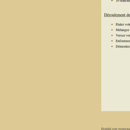
10 tranche
Déroulement de 
Etalez vot
Mélangez l
Versez vot
Enfournez 
Démoulez 
Publié par novice