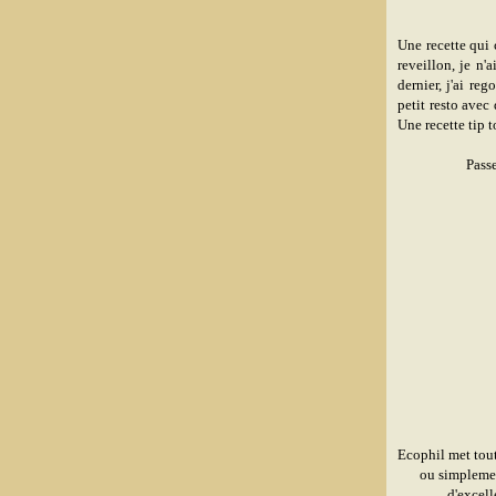
Une recette qui 
reveillon, je n'
dernier, j'ai r
petit resto avec
Une recette tip to
Pass
Ecophil met tou
ou simplemen
d'excel