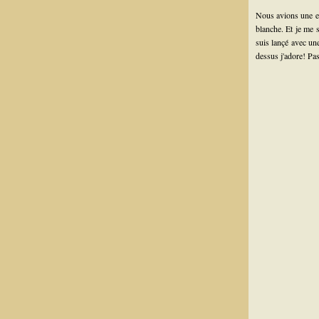
Nous avions une en
blanche. Et je me 
suis lançé avec un
dessus j'adore! Pa