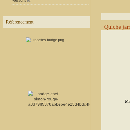
Poissons
(6)
Réferencement
Quiche jam
Mat