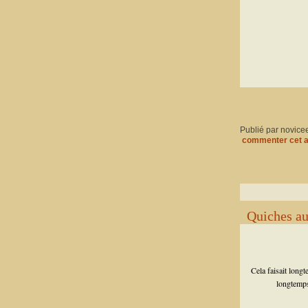
Publié par novice
commenter cet a
Quiches au
Cela faisait longt
longtemps