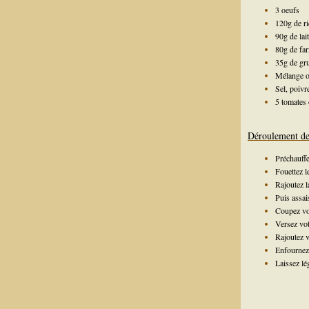
3 oeufs
120g de ri
90g de lait
80g de far
35g de gr
Mélange or
Sel, poivr
5 tomates 
Déroulement de 
Préchauffe
Fouettez le
Rajoutez la
Puis assai
Coupez vo
Versez vot
Rajoutez 
Enfournez 
Laissez lé