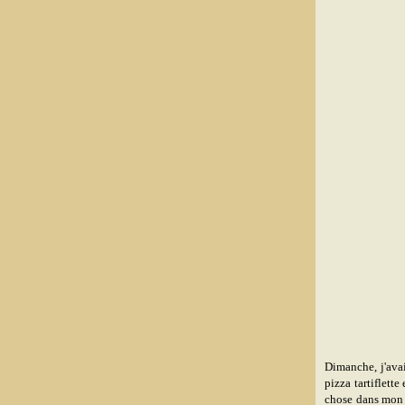
Dimanche, j'avai
pizza tartiflette
chose dans mon f