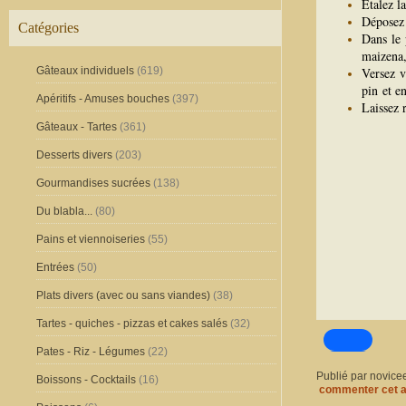
Etalez l
Déposez 
Catégories
Dans le 
maizena,
Gâteaux individuels
(619)
Versez v
pin et e
Apéritifs - Amuses bouches
(397)
Laissez 
Gâteaux - Tartes
(361)
Desserts divers
(203)
Gourmandises sucrées
(138)
Du blabla...
(80)
Pains et viennoiseries
(55)
Entrées
(50)
Plats divers (avec ou sans viandes)
(38)
Tartes - quiches - pizzas et cakes salés
(32)
Pates - Riz - Légumes
(22)
Publié par novice
Boissons - Cocktails
(16)
commenter cet a