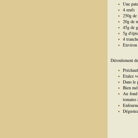
Une pate
4 œufs
250g de
20g de 
45g de g
5g d'épi
4 tranch
Environ 
Déroulement de 
Préchauf
Etalez v
Dans le 
Bien mél
Au fond 
tomates 
Enfourne
Dégustez