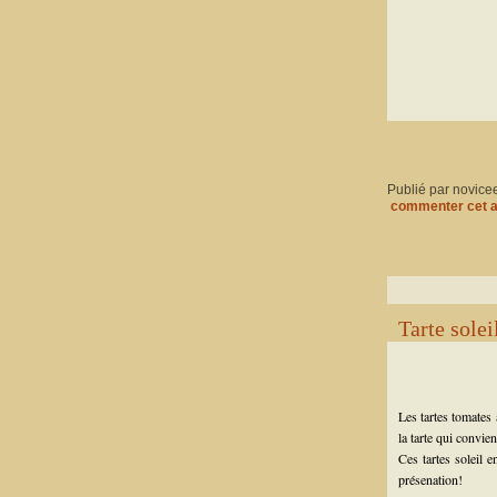
Publié par novice
commenter cet a
Tarte sole
Les tartes tomates 
la tarte qui convien
Ces tartes soleil e
présenation!