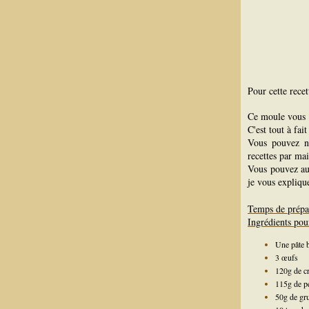
Pour cette recett
Ce moule vous 
C'est tout à fai
Vous pouvez 
recettes par mai
Vous pouvez au
je vous expliqu
Temps de prépa
Ingrédients pou
Une pâte b
3 œufs
120g de c
115g de p
50g de gr