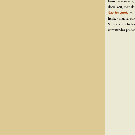
Pour cette recette
découvert, avec des
Sur les quais
est 
huile, vinaigre, ép
Si vous souhait
commandes passée