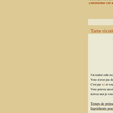
commenter cet a
Tarte ricot
J'ai realisé cette re
Vous n'avez pas de
C'est par
ici
et vo
Vous pouvez aussi 
écrivez moi je vous
Temps de prépa
Ingrédients pour