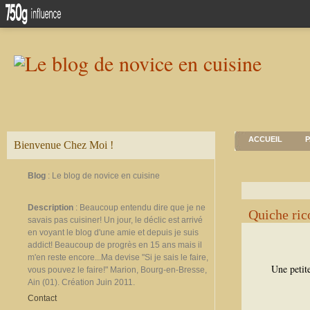
ACCUEIL
P
Bienvenue Chez Moi !
Blog
: Le blog de novice en cuisine
Description
: Beaucoup entendu dire que je ne
Quiche rico
savais pas cuisiner! Un jour, le déclic est arrivé
en voyant le blog d'une amie et depuis je suis
addict! Beaucoup de progrès en 15 ans mais il
m'en reste encore...Ma devise "Si je sais le faire,
Une petit
vous pouvez le faire!" Marion, Bourg-en-Bresse,
Ain (01). Création Juin 2011.
Contact