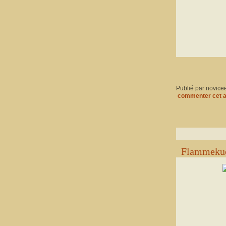
Publié par novice
commenter cet a
Flammekue