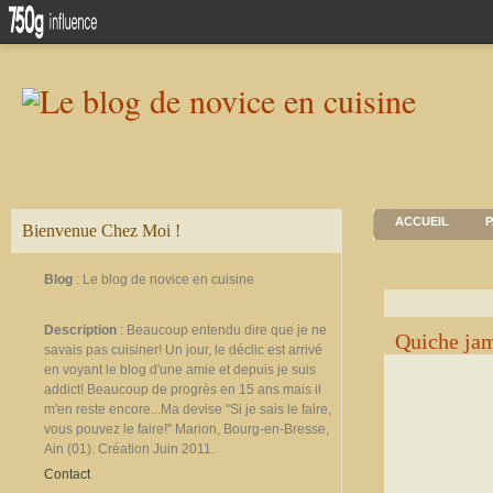
ACCUEIL
P
Bienvenue Chez Moi !
Blog
: Le blog de novice en cuisine
Description
: Beaucoup entendu dire que je ne
Quiche jam
savais pas cuisiner! Un jour, le déclic est arrivé
en voyant le blog d'une amie et depuis je suis
addict! Beaucoup de progrès en 15 ans mais il
m'en reste encore...Ma devise "Si je sais le faire,
vous pouvez le faire!" Marion, Bourg-en-Bresse,
Ain (01). Création Juin 2011.
Contact