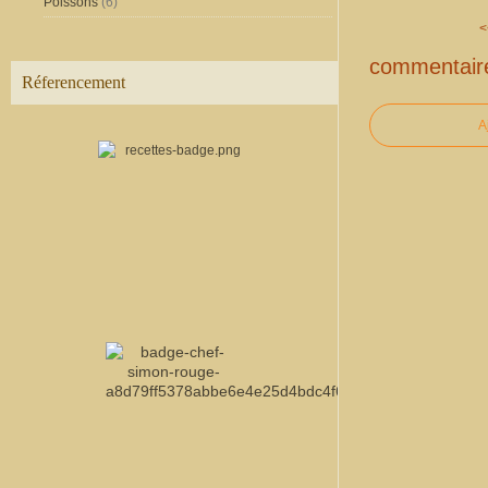
Poissons
(6)
<
commentair
Réferencement
A