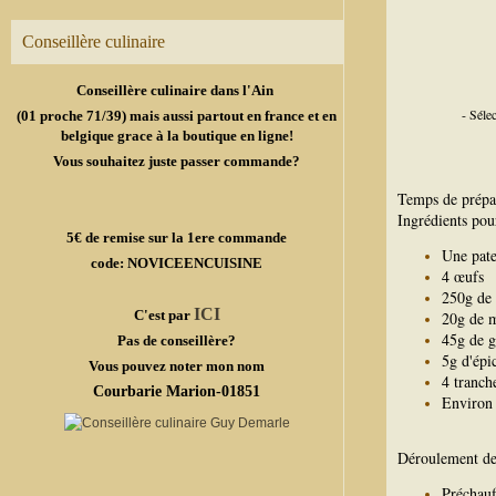
Conseillère culinaire
Conseillère culinaire dans l'Ain
- Séle
(01 proche 71/39) mais aussi partout en france et en
belgique grace à la boutique en ligne!
Vous souhaitez juste passer commande?
Temps de prépa
Ingrédients pou
5€ de remise sur la 1ere commande
Une pate
code: NOVICEENCUISINE
4 œufs
250g de
ICI
C'est par
20g de 
45g de g
Pas de conseillère?
5g d'épi
Vous pouvez noter mon nom
4 tranch
Courbarie Marion-01851
Environ 
Déroulement de 
Préchauf