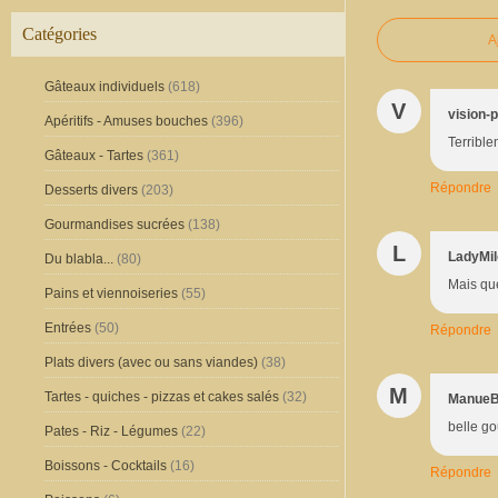
Catégories
A
Gâteaux individuels
(618)
V
vision-p
Apéritifs - Amuses bouches
(396)
Terribl
Gâteaux - Tartes
(361)
Répondre
Desserts divers
(203)
Gourmandises sucrées
(138)
L
LadyMi
Du blabla...
(80)
Mais que
Pains et viennoiseries
(55)
Entrées
(50)
Répondre
Plats divers (avec ou sans viandes)
(38)
M
Tartes - quiches - pizzas et cakes salés
(32)
Manue
belle go
Pates - Riz - Légumes
(22)
Boissons - Cocktails
(16)
Répondre