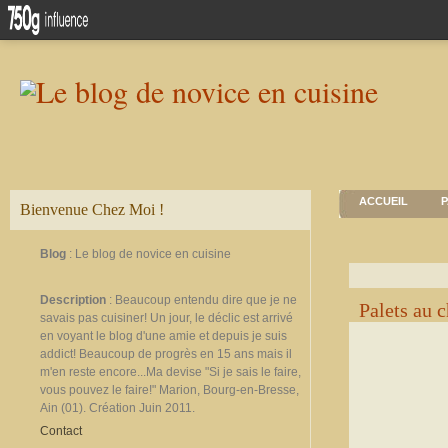
ACCUEIL
P
Bienvenue Chez Moi !
Blog
: Le blog de novice en cuisine
Description
: Beaucoup entendu dire que je ne
Palets au 
savais pas cuisiner! Un jour, le déclic est arrivé
en voyant le blog d'une amie et depuis je suis
addict! Beaucoup de progrès en 15 ans mais il
m'en reste encore...Ma devise "Si je sais le faire,
vous pouvez le faire!" Marion, Bourg-en-Bresse,
Ain (01). Création Juin 2011.
Contact