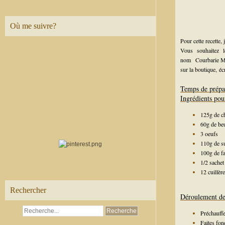
Où me suivre?
Pour cette recette,
Vous souhaitez 
nom
Courbarie 
sur la boutique,
éc
Temps de prépa
Ingrédients pou
125g de ch
60g de beu
3 oeufs
110g de s
100g de fa
1/2 sachet
12 cuillère
Rechercher
Déroulement de 
Préchauffe
Faites fon