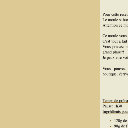
Pour cette recett
Le moule st hon
Attention ce mo
Ce moule vous 
C'est tout à fai
Vous pouvez n
grand plaisir!
Je peux etre vo
Vous pouvez 
boutique, écriv
Temps de prépa
Pause: 1h30
Ingrédients pou
120g de 
90g de f