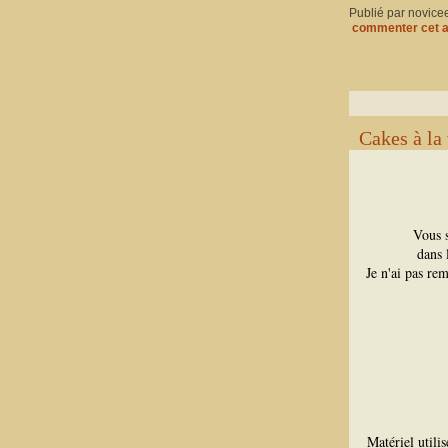
Publié par novice
commenter cet a
Cakes à la 
Vous s
dans 
Je n'ai pas rem
Matériel utili