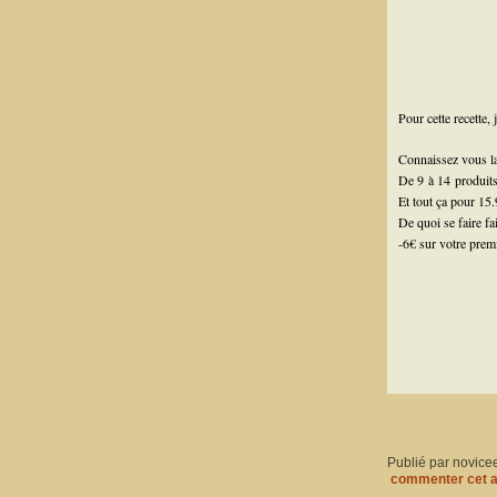
Pour cette recette, j
Connaissez vous 
De 9 à 14 produits
Et tout ça pour 15.
De quoi se faire fai
-6€ sur votre prem
Publié par novice
commenter cet a