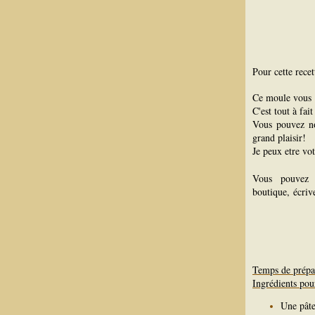
Pour cette recet
Ce moule vous 
C'est tout à fai
Vous pouvez n
grand plaisir!
Je peux etre vo
Vous pouvez 
boutique, écriv
Temps de prépa
Ingrédients pou
Une pâte