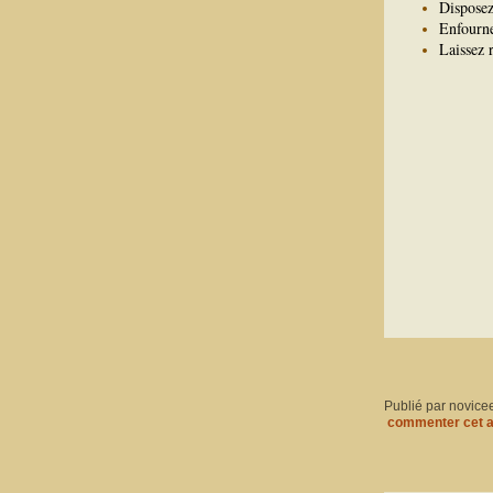
Disposez
Enfourne
Laissez r
Publié par novice
commenter cet a