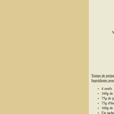
V
Temps de prépa
Ingrédients pou
4 oeufs
160g de 
75g de 
75g d'hu
160g de 
Un sache