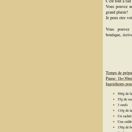
C'est tout à fai
Vous pouvez n
grand plaisir!
Je peux etre vo
Vous pouvez 
boutique, écriv
Temps de prépa
Pause: 1h+30m
Ingrédients pou
500g de fa
55g de su
3 oeufs
110g de la
Un sachet
Une cuillè
150g de b