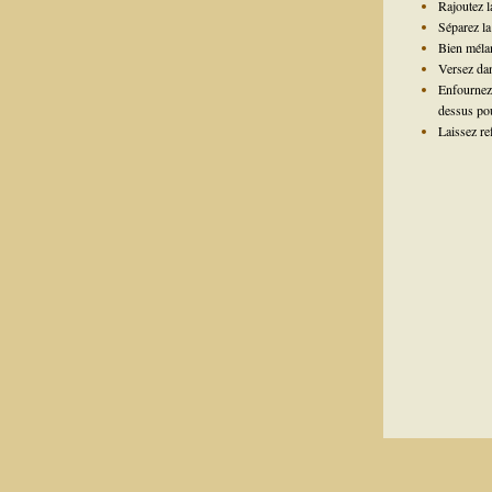
Rajoutez la
Séparez la
Bien méla
Versez dan
Enfournez
dessus pou
Laissez re