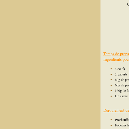
V
Temps de prépa
Ingrédients pou
4 oeufs
2 yaourts
60g de pes
60g de pe
160g de fa
Un sachet 
Déroulement de 
Préchauffe
Fouettes l