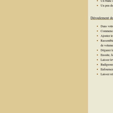
Un blanc o
Un peu de
Déroulement de 
Dans votre 
Commencez
Ajoutez le
Rassemblez
de volume
Dégazez la
Ensuite, f
Laissez l
Badigeonn
Enfournez 
Laissez re