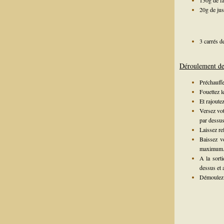
130g de fa
20g de jus
3 carrés d
Déroulement de 
Préchauffe
Fouettez l
Et rajoutez
Versez vot
par dessus
Laissez re
Baissez v
maximum
A la sorti
dessus et 
Démoulez 