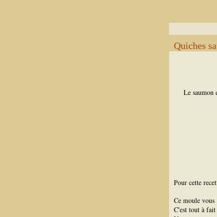
Quiches sa
Le saumon et
Pour cette recet
Ce moule vous 
C'est tout à fai