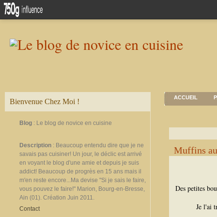
ACCUEIL
P
Bienvenue Chez Moi !
Blog
: Le blog de novice en cuisine
Description
: Beaucoup entendu dire que je ne
Muffins au
savais pas cuisiner! Un jour, le déclic est arrivé
en voyant le blog d'une amie et depuis je suis
addict! Beaucoup de progrès en 15 ans mais il
m'en reste encore...Ma devise "Si je sais le faire,
Des petites bo
vous pouvez le faire!" Marion, Bourg-en-Bresse,
Ain (01). Création Juin 2011.
Je l'ai
Contact