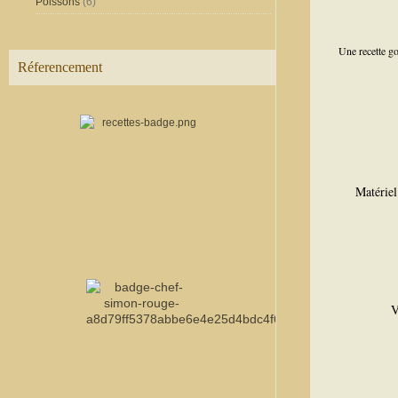
Poissons
(6)
Une recette go
Réferencement
Matériel 
V