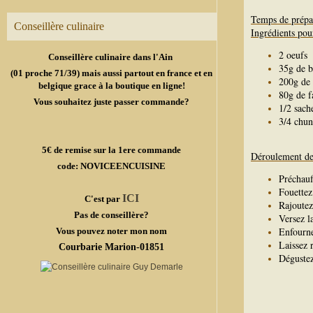
Temps de prépa
Conseillère culinaire
Ingrédients pou
2 oeufs
Conseillère culinaire dans l'Ain
35g de b
(01 proche 71/39) mais aussi partout en france et en
200g de 
belgique grace à la boutique en ligne!
80g de f
Vous souhaitez juste passer commande?
1/2 sach
3/4 chun
5€ de remise sur la 1ere commande
Déroulement de 
code: NOVICEENCUISINE
Préchauf
Fouettez
ICI
C'est par
Rajoutez
Pas de conseillère?
Versez l
Enfourne
Vous pouvez noter mon nom
Laissez 
Courbarie Marion-01851
Déguste