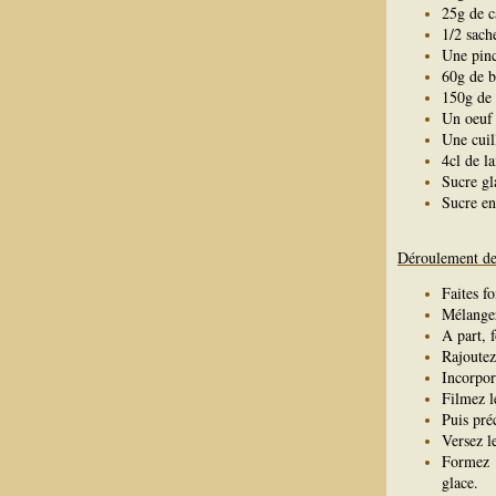
25g de c
1/2 sach
Une pinc
60g de 
150g de 
Un oeuf
Une cuill
4cl de la
Sucre g
Sucre e
Déroulement de 
Faites fo
Mélangez
A part, 
Rajoutez 
Incorpore
Filmez le
Puis pré
Versez l
Formez d
glace.