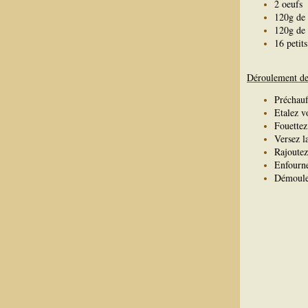
2 oeufs
120g de
120g de
16 petit
Déroulement de 
Préchauf
Etalez v
Fouettez
Versez l
Rajoutez
Enfourne
Démoulez