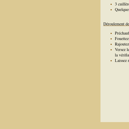
3 cuillèr
Quelques
Déroulement de 
Préchauf
Fouettez
Rajoutez 
Versez l
la vérifi
Laissez 