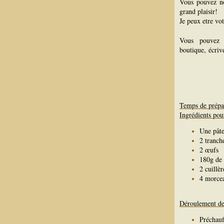
Vous pouvez n
grand plaisir!
Je peux etre vo
Vous pouvez 
boutique, écriv
Temps de prépa
Ingrédients pou
Une pâte
2 tranch
2 œufs
180g de
2 cuillè
4 morcea
Déroulement de 
Préchauf