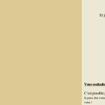
Et 
Vous souhait
C’est possible
Je peux être votr
votre !