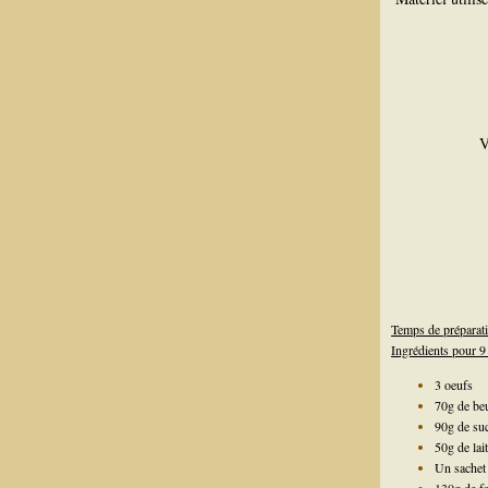
V
Temps de préparat
Ingrédients pour 9
3 oeufs
70g de be
90g de su
50g de lait
Un sachet 