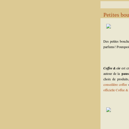
Petites bo
Des petites bouché
parfums! Pourquoi 
Coffee & cie
est cr
autour de la
paus
choix de produits
conseillère coffee
o
officielle Coffee & 