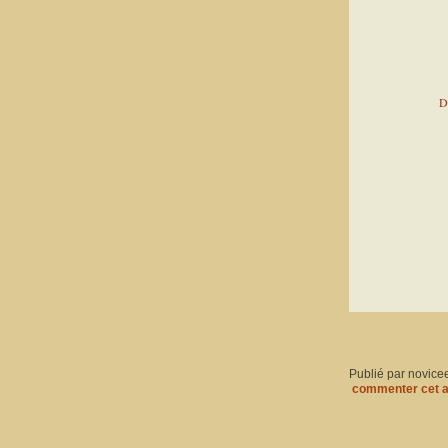
D
Publié par novice
commenter cet a