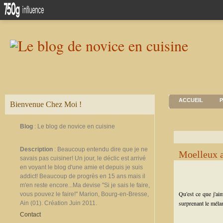
ACCUEIL
P
Bienvenue Chez Moi !
Blog
: Le blog de novice en cuisine
Description
: Beaucoup entendu dire que je ne
Moelleux a
savais pas cuisiner! Un jour, le déclic est arrivé
en voyant le blog d'une amie et depuis je suis
addict! Beaucoup de progrès en 15 ans mais il
m'en reste encore...Ma devise "Si je sais le faire,
Qu'est ce que j'aim
vous pouvez le faire!" Marion, Bourg-en-Bresse,
surprenant le mélan
Ain (01). Création Juin 2011.
Contact