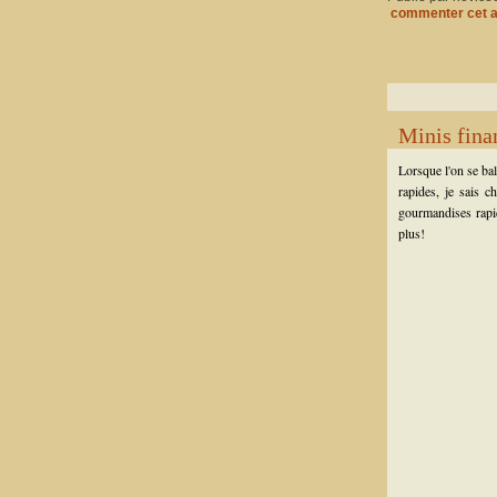
commenter cet a
Minis finan
Lorsque l'on se ba
rapides, je sais c
gourmandises rapid
plus!