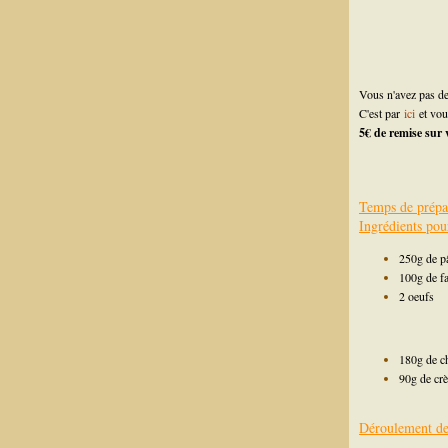
Vous n'avez pas de
C'est par
ici
et vo
5€ de remise sur
Temps de prépa
Ingrédients pou
250g de pâ
100g de fa
2 oeufs
180g de c
90g de crè
Déroulement de 