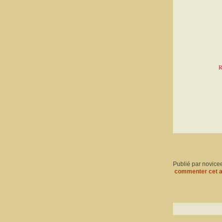
R
Publié par novice
commenter cet a