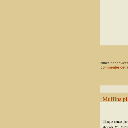
Publié par novice
commenter cet a
Muffins pi
Chaque année, j'at
abricots !!!! Qu'