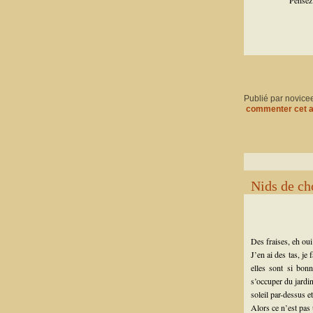
Pensez
Publié par novice
commenter cet a
Nids de cho
Des fraises, eh oui
J’en ai des tas, je
elles sont si bo
s’occuper du jardin
soleil par-dessus e
Alors ce n’est pas 