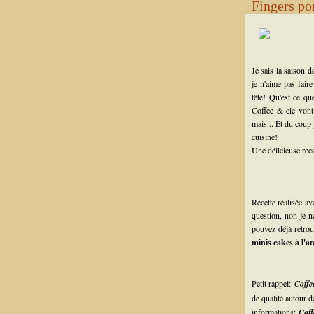
Fingers po
Je sais la saison 
je n'aime pas fair
tête! Qu'est ce q
Coffee & cie vont
mais... Et du coup 
cuisine!
Une délicieuse rece
Recette réalisée av
question, non je n
pouvez déjà retrou
minis cakes à l'a
Petit rappel:
Coffe
de qualité autour 
informations:
Coff