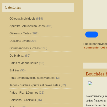
Catégories
Gâteaux individuels
(619)
Apéritifs - Amuses bouches
(396)
Gâteaux - Tartes
(361)
Desserts divers
(203)
Publié par novice
commenter cet a
Gourmandises sucrées
(138)
Du blabla...
(80)
Pains et viennoiseries
(55)
Entrées
(50)
Bouchées f
Plats divers (avec ou sans viandes)
(38)
Tartes - quiches - pizzas et cakes salés
(32)
Pates - Riz - Légumes
(22)
La cardamone je co
Boissons - Cocktails
(16)
petites framboises
Avec cette recette,