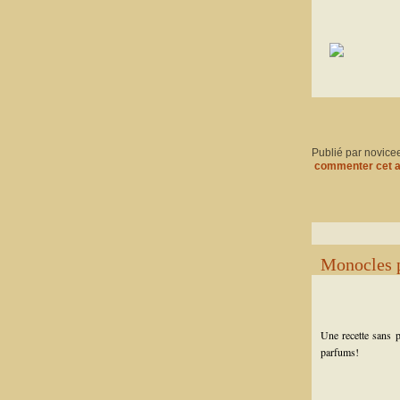
Publié par novice
commenter cet a
Monocles p
Une recette sans pr
parfums!