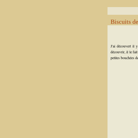
Biscuits de
J'ai découvert il
découvrir, il le fa
petites bouchées de