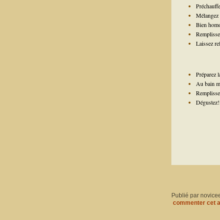
Préchauffe
Mélangez la
Bien homo
Remplisse
Laissez re
Préparez l
Au bain ma
Remplissez
Dégustez!
Publié par novice
commenter cet a