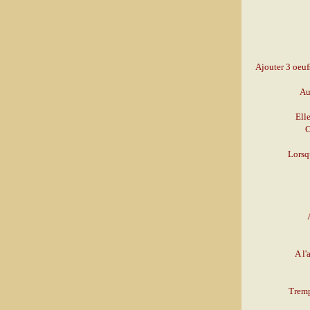
Ajouter 3 oeufs
Au
Ell
C
Lorsqu
A l'
Tremp