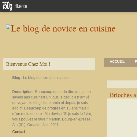
ACCUEIL
P
Bienvenue Chez Moi !
Blog
: Le blog de novice en cuisine
Description
: Beaucoup entendu dire que je ne
Brioches à 
savais pas cuisiner! Un jour, le déclic est arrivé
en voyant le blog d'une amie et depuis je suis
addict! Beaucoup de progrès en 15 ans mais il
m'en reste encore...Ma devise "Si je sais le faire,
vous pouvez le faire!" Marion, Bourg-en-Bresse,
Ain (01). Création Juin 2011.
Contact