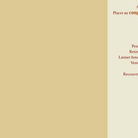
A
con
Placer au
Pen
Retir
Laisser fond
Vers
Recouvri