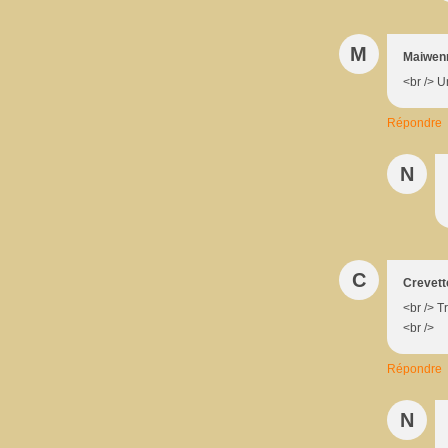
M
Maiwen
<br /> U
Répondre
N
C
Crevett
<br /> T
<br />
Répondre
N