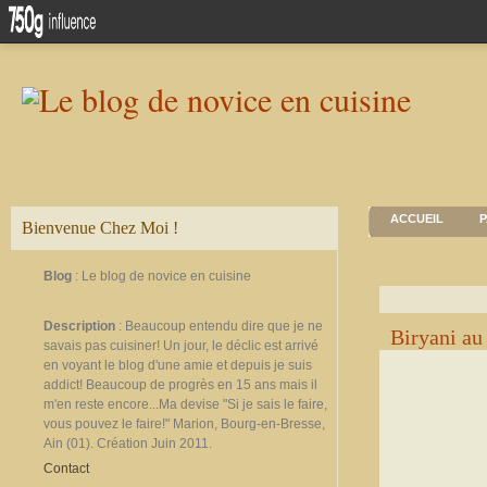
ACCUEIL
P
Bienvenue Chez Moi !
Blog
: Le blog de novice en cuisine
Description
: Beaucoup entendu dire que je ne
Biryani au
savais pas cuisiner! Un jour, le déclic est arrivé
en voyant le blog d'une amie et depuis je suis
addict! Beaucoup de progrès en 15 ans mais il
m'en reste encore...Ma devise "Si je sais le faire,
vous pouvez le faire!" Marion, Bourg-en-Bresse,
Ain (01). Création Juin 2011.
Contact