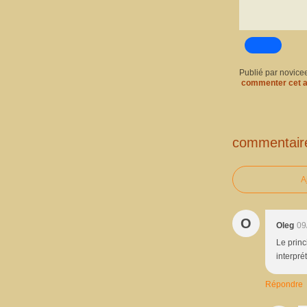
Publié par novice
commenter cet a
commentair
A
O
Oleg
09
Le princ
interpré
Répondre