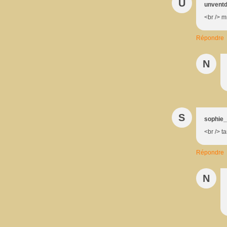
U
unvent
<br /> 
Répondre
N
S
sophie
<br /> t
Répondre
N