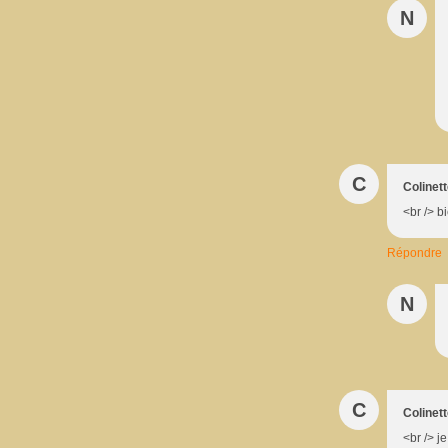
N
C
Colinet
<br /> b
Répondre
N
C
Colinet
<br /> j