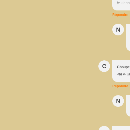
/> ohhh 
Répondre
N
C
Choupe
<br /> j
Répondre
N