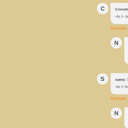
C
Crevett
<br /> J
Répondre
N
S
sunny
2
<br /> 9a
Répondre
N