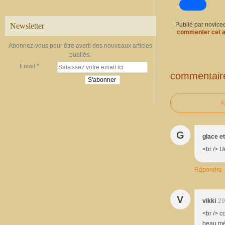
Publié par novice
Newsletter
commenter cet a
Abonnez-vous pour être averti des nouveaux articles
publiés.
Email
commentair
A
G
glace e
<br /> U
Répondre
V
vikki
29
<br /> c
beau mél