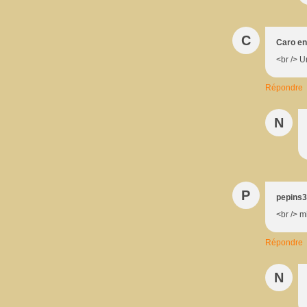
C
Caro en
<br /> U
Répondre
N
P
pepins
<br /> m
Répondre
N