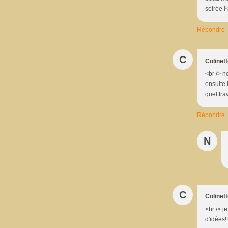
soirée !
Répondre
C
Colinet
<br /> n
ensuite 
quel trav
Répondre
N
C
Colinet
<br /> j
d'idées!