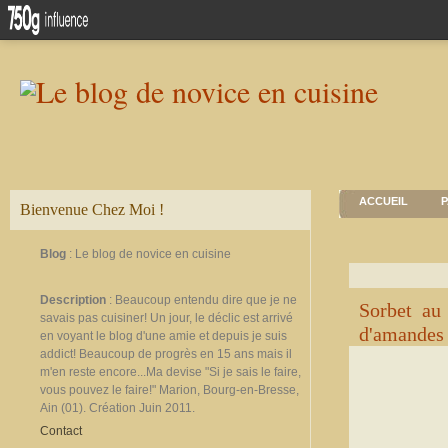
ACCUEIL
P
Bienvenue Chez Moi !
Blog
: Le blog de novice en cuisine
Description
: Beaucoup entendu dire que je ne
Sorbet au
savais pas cuisiner! Un jour, le déclic est arrivé
d'amandes
en voyant le blog d'une amie et depuis je suis
addict! Beaucoup de progrès en 15 ans mais il
m'en reste encore...Ma devise "Si je sais le faire,
vous pouvez le faire!" Marion, Bourg-en-Bresse,
Ain (01). Création Juin 2011.
Contact