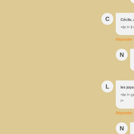
C
Cécile, 
<br /> Il
Répondre
N
L
les joy
<br /> 
/>
Répondre
N