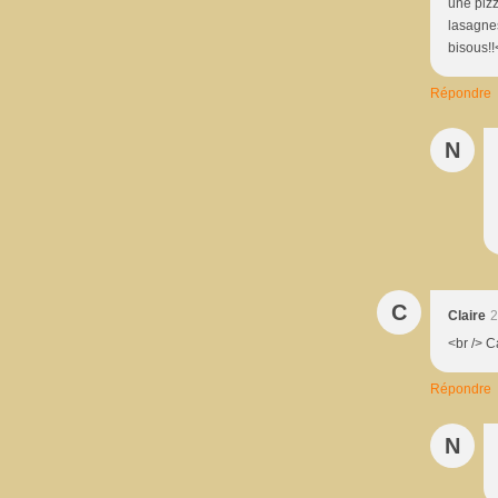
une pizz
lasagnes
bisous!!
Répondre
N
C
Claire
2
<br /> C
Répondre
N