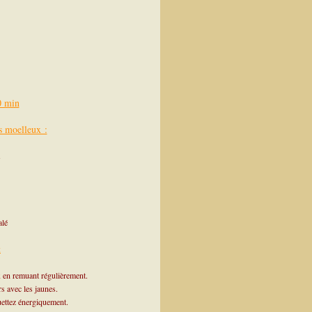
0 min
s moelleux :
s
alé
:
x en remuant régulièrement.
rs avec les jaunes.
ouettez énergiquement.