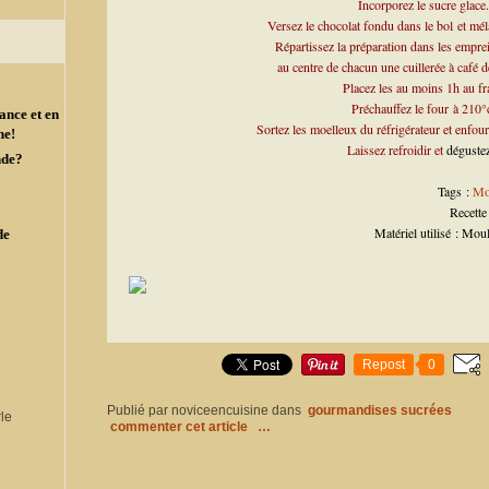
Incorporez le sucre glace.
Versez le chocolat fondu dans le bol
et mél
Répartissez la préparation dans les empre
au centre de chacun une cuillerée à café 
Placez les au moins 1h au fr
Préchauffez le four
à 210°
ance et en
Sortez les moelleux du réfrigérateur et enfou
ne!
Laissez refroidir et
déguste
nde?
Tags :
Mo
Recette
Matériel utilisé : Mou
de
Repost
0
Publié par noviceencuisine
dans
gourmandises sucrées
commenter cet article
…