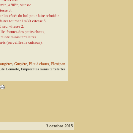
4min, à 90°c, vitesse 1.
tesse 3.
 les côtés du bol pour faire refroidir.
faites tourner 1m30 vitesse 5.
 sec, vitesse 2.
ille, formez des petits choux,
reinte minis tartelettes.
rés (surveillez la cuisson).
ougères
,
Gruyère
,
Pâte à choux
,
Flexipan
ule Demarle, Empreintes minis tartelettes
3 octobre 2015