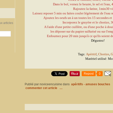
Dans le bol, versez le beurre, le sel et l'eau, 
Rajoutez la farine, 1min30 vi
Laissez reposer 5 min ou faites couler légérement de l'eau sur
Ajoutez les oeufs un à un toutes les 15 secondes et 
Incorporez le gruyère et le chorizo, 30
x articles
A l'aide d'une petite cuillère, ou d'une poche à dou
les déposer sur du papier sulfurisé ou sur l'emp
Enfournez pour 20 min jusqu'à ce qu'ils soient do
Dégustez!
Tags:
Apéritif
,
Chorizo
,
G
Matériel utilisé: Mo
Repost
0
Publié par noviceencuisine
dans
apéritifs - amuses bouches
commenter cet article
…