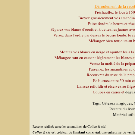
Déroulement de la recet
Préchauffez le four à 150
Broyez grossièrement vos amandine
Faites fondre le beurre et rése
Séparez vos blancs d'oeufs et fouettez les jaunes avec
Versez dans l'ordre par dessus le beurre fondu, le caca
Mélangez bien toujours au b
Montez vos blancs en neige et ajoutez les à la p
Mélangez tout en cassant légèrement les blancs af
Versez la moitié de la prépa
Parsemez les amandines au d
Recouvrez du reste de la prép
Enfournez entre 50 min et
Laissez refroidir et réservez au frig
Coupez en carrés et
dégus
Tags: Gâteaux magiques, G
Recette du livr
Matériel util
Recette réalisée avec les amandines de Coffee & cie!
Coffee & cie
est créateur de l'
instant convivial
, une entreprise de
vente