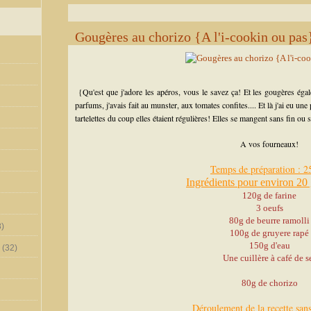
Gougères au chorizo {A l'i-cookin ou pas
{Qu'est que j'adore les apéros, vous le savez ça! Et les gougères égal
parfums, j'avais fait au munster, aux tomates confites.... Et là j'ai eu une
tartelettes du coup elles étaient régulières! Elles se mangent sans fin ou 
A vos fourneaux!
Temps de préparation : 
Ingrédients pour environ 20
120g de farine
3 oeufs
80g de beurre ramolli
)
100g de gruyere rapé
150g d'eau
(32)
Une cuillère à café de s
80g de chorizo
Déroulement de la recette san