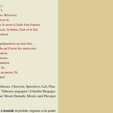
te:
°c.
s. Réservez.
rvez le.
 le sucre à l'aide d'un batteur.
o, la farine, l'eau et le lait.
atteur.
réparation en trois fois.
in qu'il reste des morceaux.
ration.
essus.
aration.
 1h.
o au moins 3h.
tez!
âteaux, Chocolat, Spéculoos, Lait, Flan.
e "Gâteaux magiques" d'Aurélie Desgages
isé: Moule Demarle, Moule carré Flexipat
 à domicile
de produits originaux et de qualité