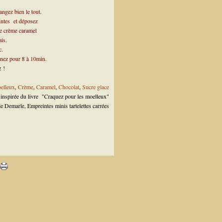
angez bien le tout.
intes et déposez
de crème caramel
ais.
c.
rnez pour 8 à 10min.
z !
elleux
,
Crème
,
Caramel
,
Chocolat
,
Sucre glace
 inspirée du livre "Craquez pour les moelleux"
le Demarle, Empreintes minis tartelettes carrées