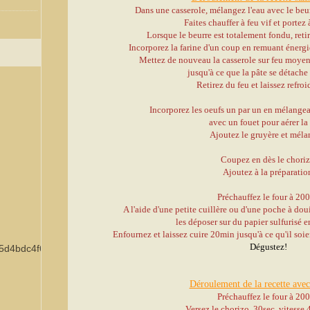
Dans une casserole, mélangez l'eau avec le beur
Faites chauffer à feu vif et portez 
Lorsque le beurre est totalement fondu, retir
Incorporez la farine d'un coup en remuant énerg
Mettez de nouveau la casserole sur feu moyen
jusqu'à ce que la pâte se détache 
Retirez du feu et laissez refroi
Incorporez les oeufs un par un en mélangea
avec un fouet pour aérer la 
Ajoutez le gruyère et méla
Coupez en dès le choriz
Ajoutez à la préparatio
Préchauffez le four à 20
0
A l'aide d'une petite cuillère ou d'une poche à dou
les déposer sur du papier sulfurisé e
Enfournez et laissez cuire 20min jusqu'à ce qu'il soien
Dégustez!
Déroulement de la recette avec
Préchauffez le four à 200
Versez le chorizo, 30sec, vitesse 