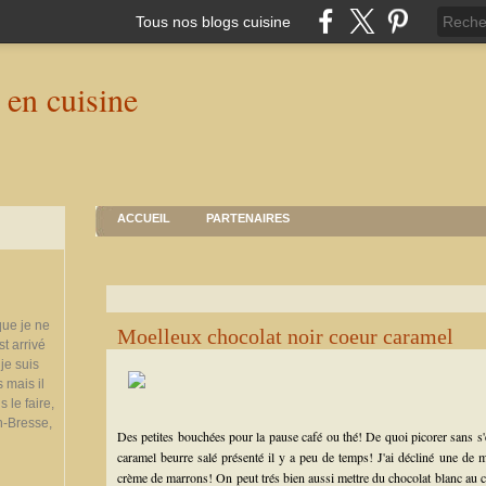
Tous nos blogs cuisine
ACCUEIL
PARTENAIRES
que je ne
Moelleux chocolat noir coeur caramel
st arrivé
je suis
 mais il
 le faire,
n-Bresse,
Des petites bouchées pour la pause café ou thé! De quoi picorer sans s'
caramel beurre salé présenté il y a peu de temps! J'ai décliné une de me
crème de marrons! On peut trés bien aussi mettre du chocolat blanc au co