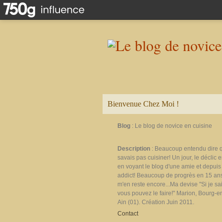
Bienvenue Chez Moi !
Blog
: Le blog de novice en cuisine
Description
: Beaucoup entendu dire 
savais pas cuisiner! Un jour, le déclic e
en voyant le blog d'une amie et depuis 
addict! Beaucoup de progrès en 15 ans
m'en reste encore...Ma devise "Si je sais
vous pouvez le faire!" Marion, Bourg-e
Ain (01). Création Juin 2011.
Contact