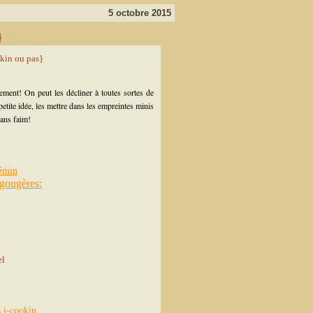
5 octobre 2015
}
ement! On peut les décliner à toutes sortes de
 petite idée, les mettre dans les empreintes minis
sans faim!
25min
 gougères:
el
s i-cookin