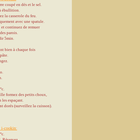
re coupé en dés et le sel.
à ébullition.
ez la casserole du feu.
iquement avec une spatule.
 et continuez de remuer
des parois.
dir 5min.
nt bien à chaque fois
pâte.
ngez.
o.
n.
°c.
ille formez des petits choux,
n les espaçant.
t dorés (surveillez la cuisson).
 i-cookin:
°c.
4. Réservez.