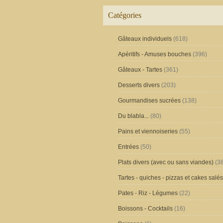
Catégories
Gâteaux individuels
(618)
Apéritifs - Amuses bouches
(396)
Gâteaux - Tartes
(361)
Desserts divers
(203)
Gourmandises sucrées
(138)
Du blabla...
(80)
Pains et viennoiseries
(55)
Entrées
(50)
Plats divers (avec ou sans viandes)
(38
Tartes - quiches - pizzas et cakes salés
Pates - Riz - Légumes
(22)
Boissons - Cocktails
(16)