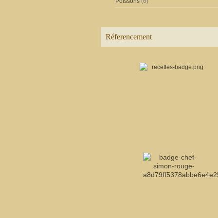
Poissons
(6)
Réferencement