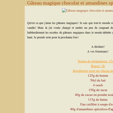
Gâteau magique chocolat et amandines s
Qu'est ce que j'aime les gâteaux magiques! Je sais que tout le monde n'
vanille! Mais là j'ai voulu changé et mettre un peu de craquant d
habituellement les recettes de gâteaux magiques dans le moule tablette 
haut. Je prends note pour la prochaine fois!
A décliner!
A vos fourneaux!
Temps de préparation: 15
Repos: 3h
Ingrédients pour un gâteau m
125g de beurre
50cl de lait
4 oeufs
150g de sucre
40g de cacao en poudre non
115g de farine
Une cuillère à soupe d'e
80g d'amandines spéculoos
Cof