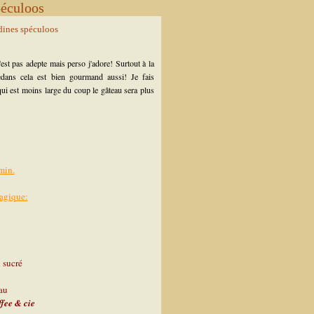
péculoos
est pas adepte mais perso j'adore! Surtout à la
edans cela est bien gourmand aussi! Je fais
qui est moins large du coup le gâteau sera plus
min.
agique:
 sucré
au
fee & cie