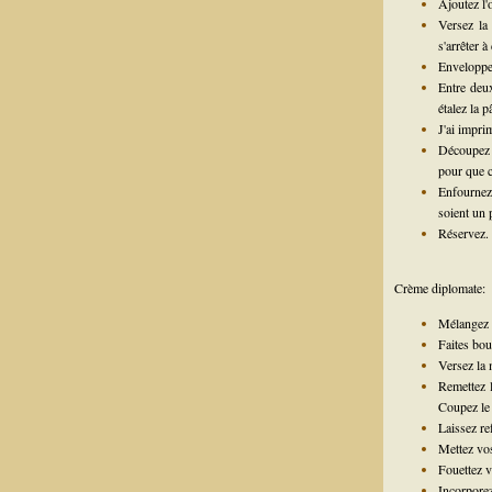
Ajoutez l'
Versez la 
s'arrêter 
Enveloppez
Entre deux
étalez la 
J'ai impri
Découpez 
pour que c
Enfournez 
soient un p
Réservez.
Crème diplomate:
Mélangez l
Faites boui
Versez la 
Remettez l
Coupez le 
Laissez re
Mettez vos
Fouettez v
Incorporez