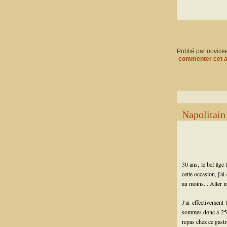
Publié par novice
commenter cet a
Napolitain
30 ans, le bel âge 
cette occasion, j'
au moins... Aller
J'ai effectivement
sommes donc à 25 m
repas chez ce gastr