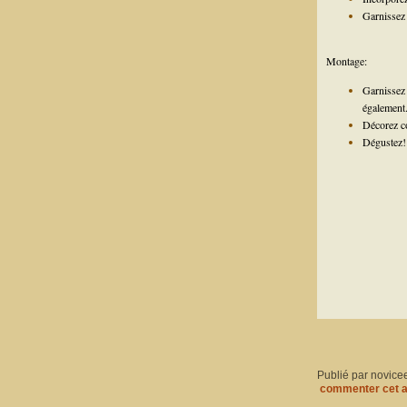
Garnissez 
Montage:
Garnissez
également
Décorez c
Dégustez!
Publié par novice
commenter cet a