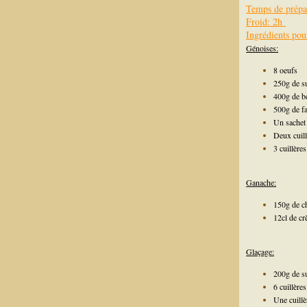
Temps de prépa
Froid: 2h
Ingrédients pou
Génoises:
8 oeufs
250g de s
400g de b
500g de fa
Un sachet 
Deux cuill
3 cuillère
Ganache:
150g de ch
12cl de cr
Glaçage:
200g de su
6 cuillère
Une cuillè