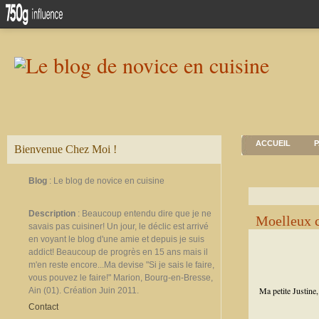
ACCUEIL
P
Bienvenue Chez Moi !
Blog
: Le blog de novice en cuisine
Description
: Beaucoup entendu dire que je ne
Moelleux ci
savais pas cuisiner! Un jour, le déclic est arrivé
en voyant le blog d'une amie et depuis je suis
addict! Beaucoup de progrès en 15 ans mais il
m'en reste encore...Ma devise "Si je sais le faire,
vous pouvez le faire!" Marion, Bourg-en-Bresse,
Ma petite Justine,
Ain (01). Création Juin 2011.
Contact