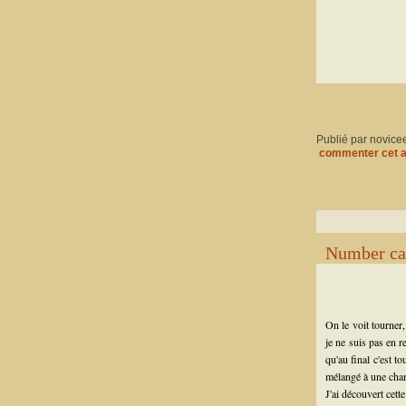
Publié par novice
commenter cet a
Number ca
On le voit tourner
je ne suis pas en r
qu'au final c'est t
mélangé à une chan
J'ai découvert cette