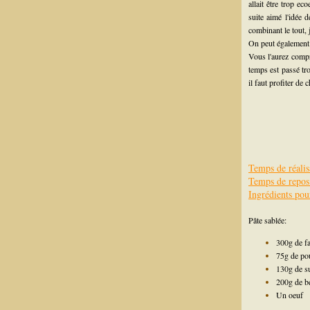
allait être trop e
suite aimé l'idée 
combinant le tout, 
On peut également e
Vous l'aurez compri
temps est passé tro
il faut profiter de
Temps de réalis
Temps de repo
Ingrédients po
Pâte sablée:
300g de fa
75g de po
130g de s
200g de b
Un oeuf