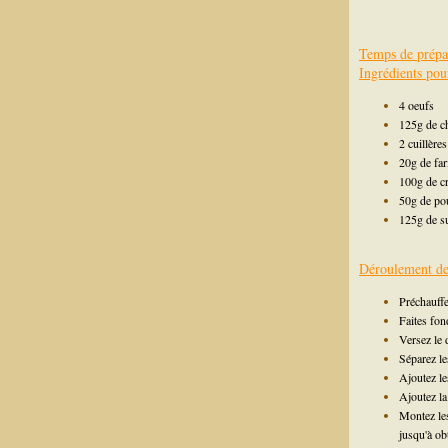
Temps de prépa
Ingrédients pou
4 oeufs
125g de ch
2 cuillères
20g de far
100g de c
50g de po
125g de s
Déroulement de 
Préchauffe
Faites fond
Versez le 
Séparez le
Ajoutez le
Ajoutez la
Montez le
jusqu'à ob