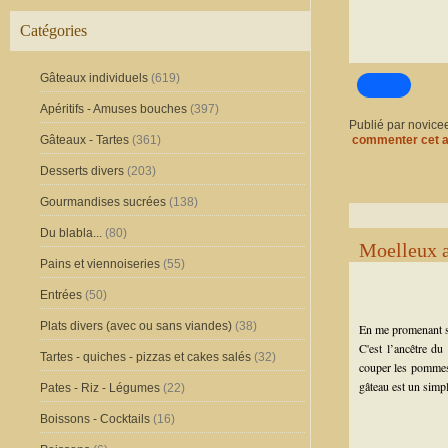
Catégories
Gâteaux individuels
(619)
Apéritifs - Amuses bouches
(397)
Publié par novice
Gâteaux - Tartes
(361)
commenter cet a
Desserts divers
(203)
Gourmandises sucrées
(138)
Du blabla...
(80)
Moelleux a
Pains et viennoiseries
(55)
Entrées
(50)
Plats divers (avec ou sans viandes)
(38)
En me promenant s
C'est l’ancêtre d
Tartes - quiches - pizzas et cakes salés
(32)
couper les pommes, 
gâteau est un simpl
Pates - Riz - Légumes
(22)
Boissons - Cocktails
(16)