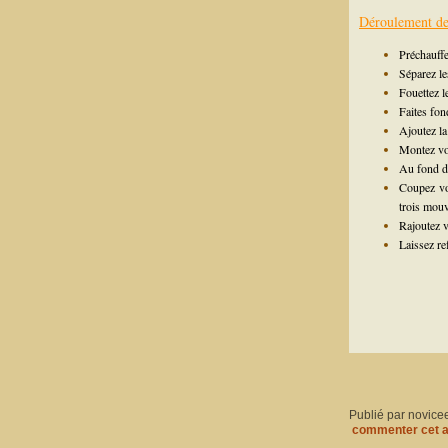
Déroulement de 
Préchauffe
Séparez le
Fouettez l
Faites fon
Ajoutez la 
Montez vos
Au fond de
Coupez vo
trois mou
Rajoutez v
Laissez re
Publié par novice
commenter cet a