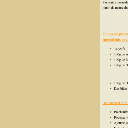
Par contre normale
plutôt de mettre du
Temps de prépa
Ingrédients pou
4 oeufs
100g de s
100g de fa
120g de ch
150g de ch
Des billes
Déroulement de la 
Préchauffe
Fouettez v
Ajoutez la