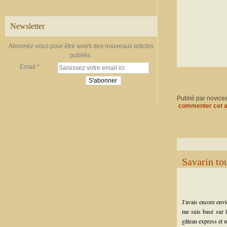
Newsletter
Abonnez-vous pour être averti des nouveaux articles
publiés.
Email
Publié par novice
commenter cet a
Savarin to
J'avais encore env
me suis basé sur 
gâteau express et u