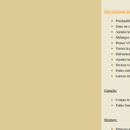
Déroulement de 
Préchauffe
Dans un cu
Ajoutez l
Mélangez la
Prenez 1/3
Versez la
Enfournez
Ajoutez la
Divisez vo
Faites cui
Laissez ref
Ganache:
Coupez le
Faites fon
Montage:
Déposez un