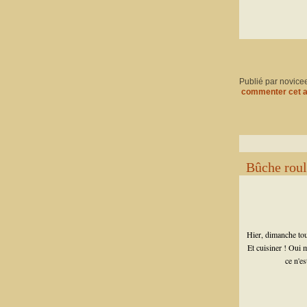
Publié par novice
commenter cet a
Bûche roul
Hier, dimanche tout
Et cuisiner ! Oui 
ce n'e