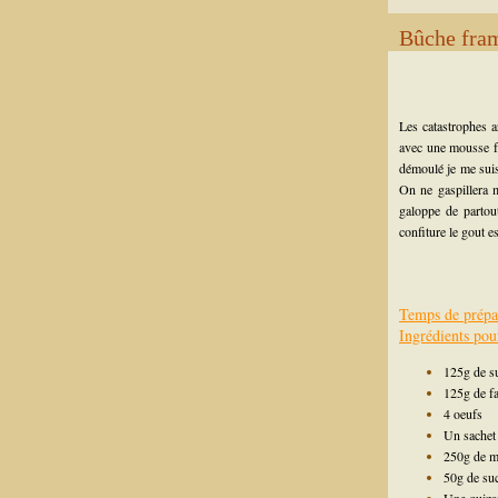
Bûche fra
Les catastrophes a
avec une mousse fra
démoulé je me suis 
On ne gaspillera 
galoppe de partout
confiture le gout e
Temps de prépa
Ingrédients pou
125g de s
125g de fa
4 oeufs
Un sachet 
250g de m
50g de suc