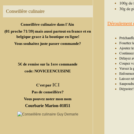
100g de f
30g de p
Conseillère culinaire
Déroulement de
Conseillère culinaire dans l'Ain
(01 proche 71/39) mais aussi partout en france et en
belgique grace à la boutique en ligne!
Préchauffe
Fouettez l
Vous souhaitez juste passer commande?
Ajoutez les
Continuez
Délayez ave
Coupez vos
5€ de remise sur la 1ere commande
Versez la 
code: NOVICEENCUISINE
Enfournez 
Laissez ref
Saupoudre
ICI
C'est par
Dégustez!
Pas de conseillère?
Vous pouvez noter mon nom
Courbarie Marion-01851