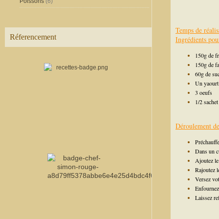
Poissons
(6)
Temps de réalis
Réferencement
Ingrédients pou
150g de fr
150g de fa
60g de su
Un yaourt
3 oeufs
1/2 sachet
Déroulement de 
Préchauffe
Dans un cu
Ajoutez le
Rajoutez l
Versez vot
Enfournez
Laissez re