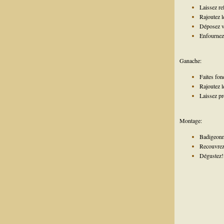
Laissez re
Rajoutez l
Déposez vo
Enfournez 
Ganache:
Faites fon
Rajoutez l
Laissez pr
Montage:
Badigeonne
Recouvrez 
Dégustez!