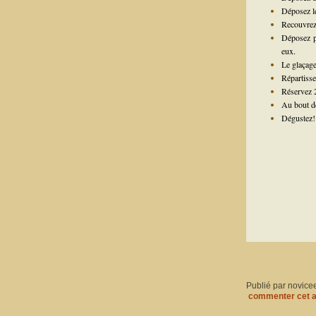
Déposez le
Recouvrez 
Déposez pa
eux.
Le glaçage
Répartisse
Réservez 2
Au bout de
Dégustez!
Publié par novice
commenter cet a