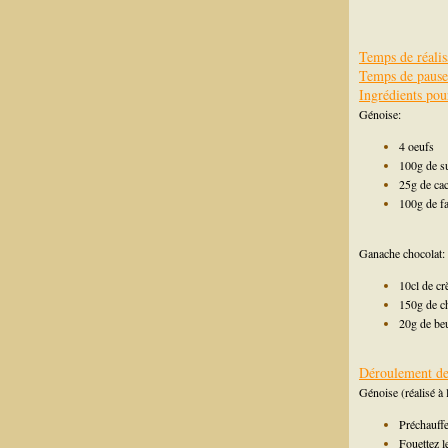
Temps de réalis
Temps de pause
Ingrédients pou
Génoise:
4 oeufs
100g de s
25g de ca
100g de fa
Ganache chocolat:
10cl de cr
150g de ch
20g de be
Déroulement de 
Génoise (réalisé à 
Préchauffe
Fouettez l