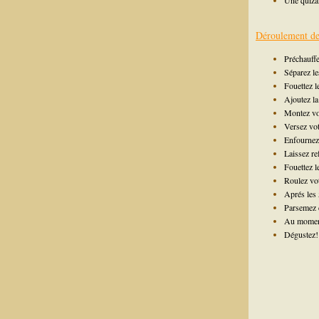
Une quiza
Déroulement de 
Préchauffe
Séparez le
Fouettez le
Ajoutez la
Montez vos
Versez vot
Enfournez
Laissez re
Fouettez l
Roulez vot
Aprés les 
Parsemez d
Au moment 
Dégustez!