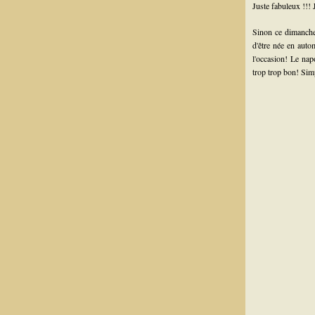
Juste fabuleux !!! J
Sinon ce dimanche,
d'être née en auto
l'occasion! Le nap
trop trop bon! Sim