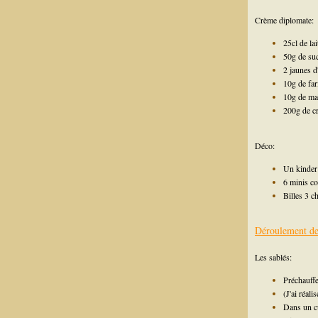
Crème diplomate:
25cl de lai
50g de su
2 jaunes d
10g de far
10g de ma
200g de c
Déco:
Un kinder
6 minis c
Billes 3 c
Déroulement de 
Les sablés:
Préchauffe
(J'ai réali
Dans un cu