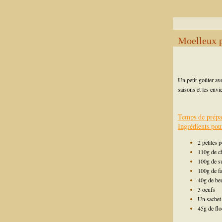
Moelleux 
Un petit goûter av
saisons et les envi
Temps de prépa
Ingrédients pou
2 petites
110g de ch
100g de s
100g de fa
40g de be
3 oeufs
Un sachet 
45g de flo