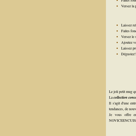
Faites fon
Versez la 
Laissez re
Faites fon
Versez le 
Ajoutez vo
Laissez pr
Dégustez!
Le joli petit mug q
La
collection conc
Il s'agit d'une en
tendances, de nouv
Je vous offre e
NOVICEENCUIS