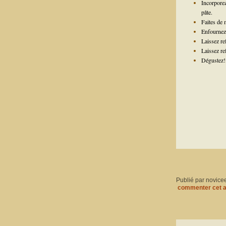
Incorporez
pâte.
Faites de 
Enfournez
Laissez re
Laissez re
Dégustez!
Publié par novice
commenter cet a