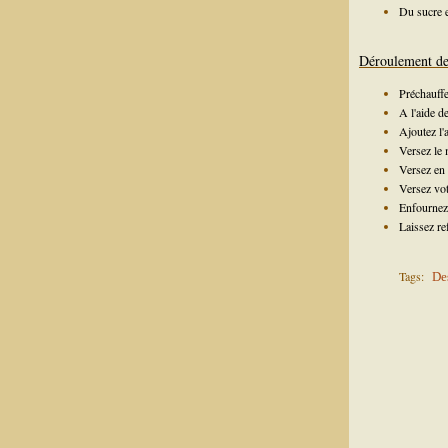
Du sucre 
Déroulement de 
Préchauffe
A l'aide d
Ajoutez l'
Versez le m
Versez en 
Versez vot
Enfournez 
Laissez re
Tags:
De