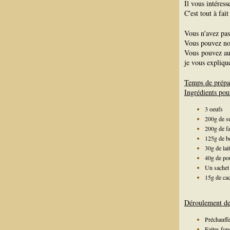
Il vous intéres
C'est tout à fai
Vous n'avez pas
Vous pouvez n
Vous pouvez au
je vous explique
Temps de prépa
Ingrédients pou
3 oeufs
200g de s
200g de fa
125g de b
30g de lait
40g de po
Un sachet 
15g de ca
Déroulement de 
Préchauffe
Faites fond