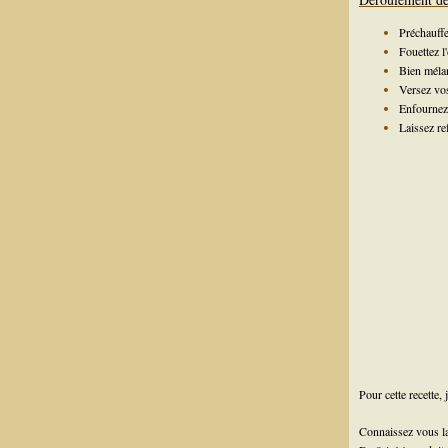
Préchauffe
Fouettez l
Bien mélan
Versez vos
Enfournez 
Laissez re
Pour cette recette,
Connaissez vous 