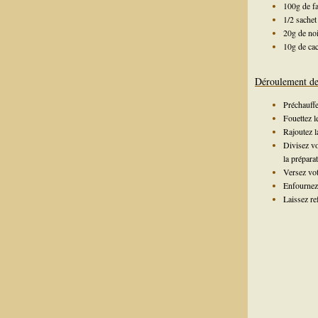
100g de fa
1/2 sachet
20g de no
10g de ca
Déroulement de 
Préchauffe
Fouettez l
Rajoutez l
Divisez vo
la prépara
Versez vot
Enfournez 
Laissez re