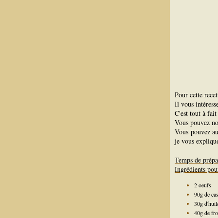
Pour cette recett
Il vous intéres
C'est tout à fai
Vous pouvez n
Vous pouvez au
je vous expliqu
Temps de prépa
Ingrédients pour
2 oeufs
90g de ca
30g d'huil
40g de fr