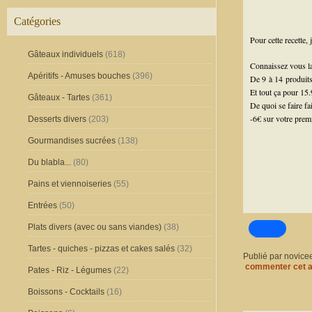
Catégories
Pour cette recette, j
Gâteaux individuels
(618)
Connaissez vous 
Apéritifs - Amuses bouches
(396)
De 9 à 14 produits
Et tout ça pour 15.
Gâteaux - Tartes
(361)
De quoi se faire fai
-6€ sur votre prem
Desserts divers
(203)
Gourmandises sucrées
(138)
Du blabla...
(80)
Pains et viennoiseries
(55)
Entrées
(50)
Plats divers (avec ou sans viandes)
(38)
Tartes - quiches - pizzas et cakes salés
(32)
Publié par novice
commenter cet a
Pates - Riz - Légumes
(22)
Boissons - Cocktails
(16)