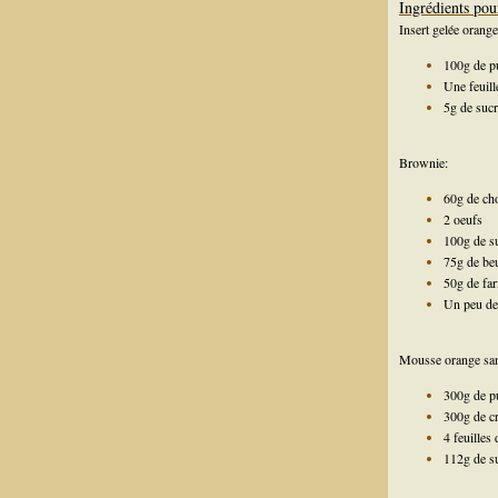
Ingrédients pou
Insert gelée orang
100g de p
Une feuill
5g de suc
Brownie:
60g de cho
2 oeufs
100g de s
75g de be
50g de far
Un peu de 
Mousse orange sa
300g de p
300g de c
4 feuilles 
112g de s