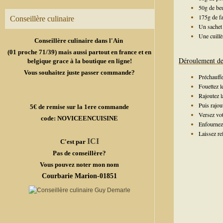
50g de be
175g de fa
Conseillère culinaire
Un sachet 
Une cuillè
Conseillère culinaire dans l'Ain
(01 proche 71/39) mais aussi partout en france et en
Déroulement de 
belgique grace à la boutique en ligne!
Vous souhaitez juste passer commande?
Préchauffe
Fouettez le
Rajoutez l
Puis rajout
5€ de remise sur la 1ere commande
Versez vot
code: NOVICEENCUISINE
Enfournez 
Laissez r
ICI
C'est par
Pas de conseillère?
Vous pouvez noter mon nom
Courbarie Marion-01851