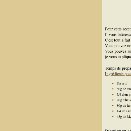
Pour cette recett
Il vous intéres
C'est tout à fai
Vous pouvez n
Vous pouvez au
je vous expliqu
Temps de prépa
Ingrédients pour
Un œuf
60g de suc
3/4 d'un y
20g d'huil
80g de far
1/4 de sac
45g de 
Déroulement de 