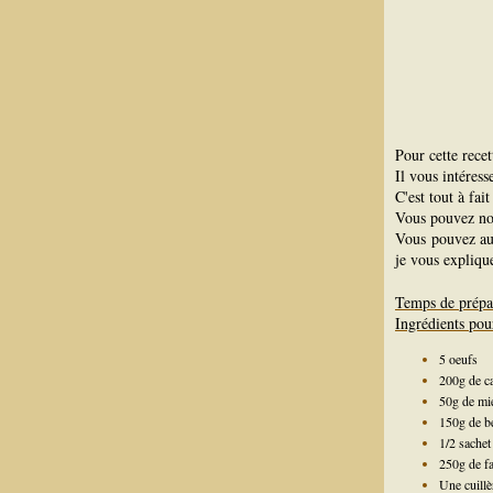
Pour cette recett
Il vous intéres
C'est tout à fai
Vous pouvez n
Vous pouvez au
je vous expliqu
Temps de prépa
Ingrédients pou
5 oeufs
200g de c
50g de mi
150g de b
1/2 sachet
250g de fa
Une cuillè