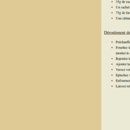
35g de suc
Un sachet 
75g de far
Une cléme
Déroulement de 
Préchauffe
Fouettez l
montez le 
Rajoutez l
Ajoutez la
Versez vot
Epluchez v
Enfournez 
Laissez re