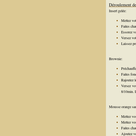
Déroulement de 
Insert gelée:
Mettez vot
Faites cha
Essorez vo
Versez vot
Laissez p
Brownie:
Préchauffe
Faites fon
Rajoutez le
Versez vot
8/10min. L
Mousse orange sa
Mettez vos
Mettez vos
Faites cha
Ajoutez vo