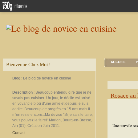
ACCUEIL
P
Bienvenue Chez Moi !
Blog
: Le blog de novice en cuisine
Description
: Beaucoup entendu dire que je ne
Rosace au l
savais pas cuisiner! Un jour, le déclic est arrivé
en voyant le blog d'une amie et depuis je suis
addict! Beaucoup de progrès en 15 ans mais il
m'en reste encore...Ma devise "Si je sais le faire,
vous pouvez le faire!" Marion, Bourg-en-Bresse,
Une nouvelle recet
Ain (01). Création Juin 2011.
Contact