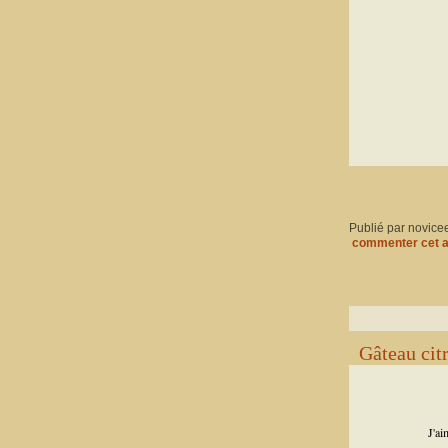
Publié par novice
commenter cet a
Gâteau cit
J'ai