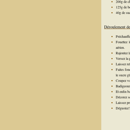
200g de ch
125g de b
40g de suc
Déroulement de 
Préchauffe
Fouettez l
aérien.
Rajoutez la
Versez la 
Laissez re
Faites fon
le sucre g
Coupez vot
Badigeonne
Et enfin b
Décorez s
Laissez pr
Dégustez!