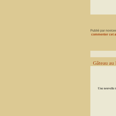
Publié par novice
commenter cet a
Gâteau au 
Une nouvelle re