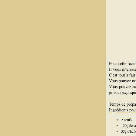
Pour cette recett
Il vous intéres
C'est tout à fai
Vous pouvez n
Vous pouvez au
je vous expliqu
Temps de prépa
Ingrédients pou
2 oeufs
120g de s
55g d'huil