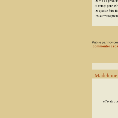
De 9 à 14 produits
Et tout ça pour 15.
De quoi se faire fai
-6€ sur votre prem
Publié par novice
commenter cet a
Madeleine 
je l'avais t