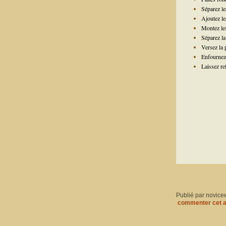
Séparez le
Ajoutez les
Montez les
Séparez la
Versez la 
Enfournez 
Laissez re
Publié par novice
commenter cet a