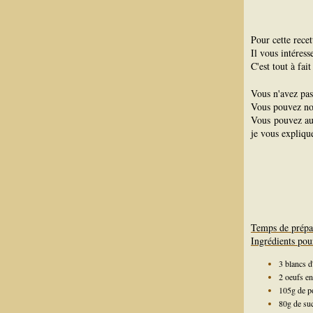
Pour cette recett
Il vous intéres
C'est tout à fai
Vous n'avez pas
Vous pouvez n
Vous pouvez au
je vous explique
Temps de prépa
Ingrédients pou
3 blancs d
2 oeufs en
105g de p
80g de su