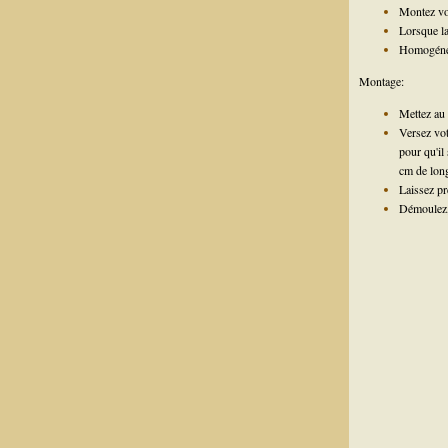
Montez vot
Lorsque la
Homogénéis
Montage:
Mettez au 
Versez vot
pour qu'il
cm de long
Laissez pr
Démoulez, 