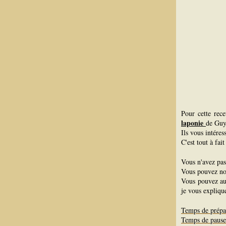
Pour cette recet
laponie
de Guy
Ils vous intére
C'est tout à fai
Vous n'avez pas
Vous pouvez n
Vous pouvez au
je vous explique
Temps de prépa
Temps de paus