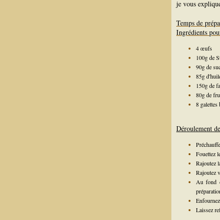
je vous explique
Temps de prépa
Ingrédients pou
4 œufs
100g de S
90g de suc
85g d'huil
150g de fa
80g de fru
8 galettes
Déroulement de 
Préchauffe
Fouettez le
Rajoutez l
Rajoutez v
Au fond d
préparatio
Enfournez 
Laissez re