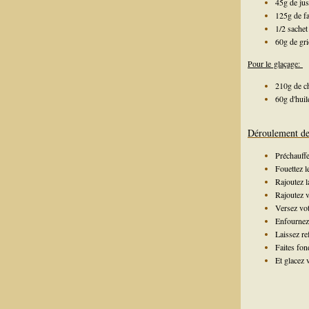
45g de jus
125g de fa
1/2 sachet
60g de gri
Pour le glaçage:
210g de c
60g d'huil
Déroulement de 
Préchauffe
Fouettez le
Rajoutez la
Rajoutez v
Versez vot
Enfournez 
Laissez re
Faites fond
Et glacez 