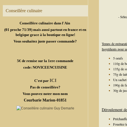
Conseillère culinaire
- Séle
Conseillère culinaire dans l'Ain
(01 proche 71/39) mais aussi partout en france et en
belgique grace à la boutique en ligne!
Vous souhaitez juste passer commande?
Temps de préparat
Ingrédients pour u
5 oeufs
5€ de remise sur la 1ere commande
110g de b
code: NOVICEENCUISINE
135g de s
75g de lai
Un sachet 
ICI
C'est par
190g de fa
Pas de conseillère?
30g de jus
Vous pouvez noter mon nom
Courbarie Marion-01851
Déroulement de 
Préchauffe
Fouettez l