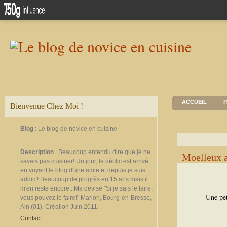
ACCUEIL
P
Bienvenue Chez Moi !
Blog
: Le blog de novice en cuisine
Description
: Beaucoup entendu dire que je ne
Moelleux a
savais pas cuisiner! Un jour, le déclic est arrivé
en voyant le blog d'une amie et depuis je suis
addict! Beaucoup de progrès en 15 ans mais il
m'en reste encore...Ma devise "Si je sais le faire,
Une pet
vous pouvez le faire!" Marion, Bourg-en-Bresse,
Ain (01). Création Juin 2011.
Contact