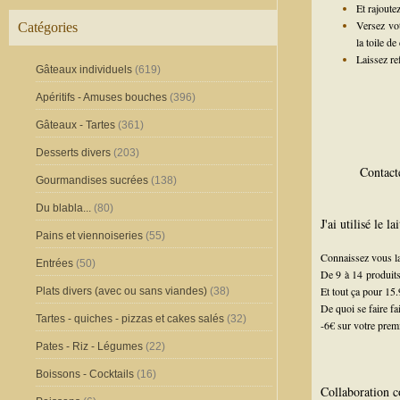
Et rajoutez
Versez vo
Catégories
la toile d
Laissez re
Gâteaux individuels
(619)
Apéritifs - Amuses bouches
(396)
Gâteaux - Tartes
(361)
Desserts divers
(203)
Contact
Gourmandises sucrées
(138)
Du blabla...
(80)
J'ai utilisé le 
Pains et viennoiseries
(55)
Connaissez vous 
Entrées
(50)
De 9 à 14 produits
Et tout ça pour 15.
Plats divers (avec ou sans viandes)
(38)
De quoi se faire fai
Tartes - quiches - pizzas et cakes salés
(32)
-6€ sur votre prem
Pates - Riz - Légumes
(22)
Boissons - Cocktails
(16)
Collaboration 