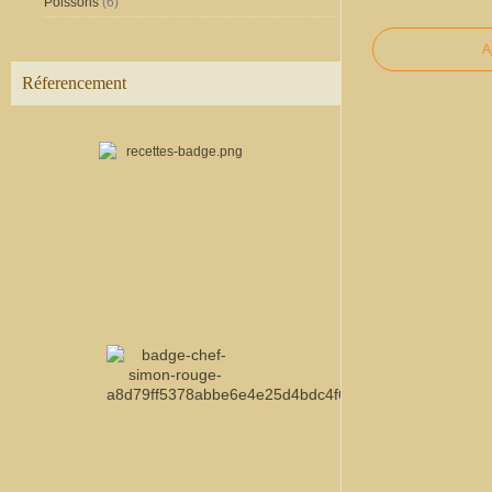
Poissons
(6)
A
Réferencement