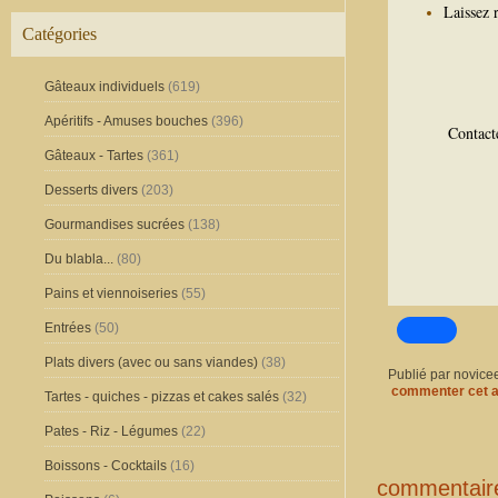
Laissez 
Catégories
Gâteaux individuels
(619)
Apéritifs - Amuses bouches
(396)
Contact
Gâteaux - Tartes
(361)
Desserts divers
(203)
Gourmandises sucrées
(138)
Du blabla...
(80)
Pains et viennoiseries
(55)
Entrées
(50)
Plats divers (avec ou sans viandes)
(38)
Publié par novice
commenter cet a
Tartes - quiches - pizzas et cakes salés
(32)
Pates - Riz - Légumes
(22)
Boissons - Cocktails
(16)
commentair