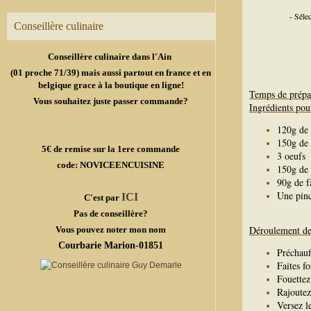
- Séle
Conseillère culinaire
Conseillère culinaire dans l'Ain
(01 proche 71/39) mais aussi partout en france et en
belgique grace à la boutique en ligne!
Temps de prépa
Vous souhaitez juste passer commande?
Ingrédients pou
120g de 
150g de 
5€ de remise sur la 1ere commande
3 oeufs
code: NOVICEENCUISINE
150g de 
90g de f
Une pinc
ICI
C'est par
Pas de conseillère?
Déroulement de 
Vous pouvez noter mon nom
Courbarie Marion-01851
Préchauf
Faites f
Fouettez
Rajoutez 
Versez l