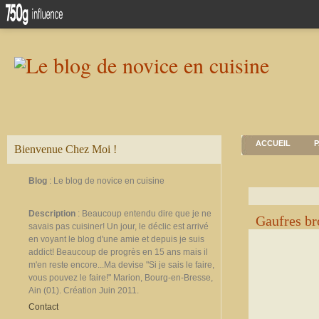
ACCUEIL
P
Bienvenue Chez Moi !
Blog
: Le blog de novice en cuisine
Description
: Beaucoup entendu dire que je ne
Gaufres b
savais pas cuisiner! Un jour, le déclic est arrivé
en voyant le blog d'une amie et depuis je suis
addict! Beaucoup de progrès en 15 ans mais il
m'en reste encore...Ma devise "Si je sais le faire,
vous pouvez le faire!" Marion, Bourg-en-Bresse,
Ain (01). Création Juin 2011.
Contact