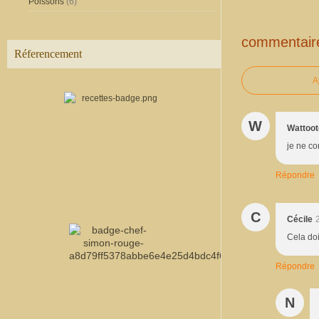
Poissons
(6)
commentair
Réferencement
A
W
Wattoot
je ne co
Répondre
C
Cécile
Cela doi
Répondre
N