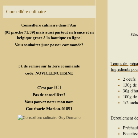
Conseillère culinaire
Conseillère culinaire dans l'Ain
(01 proche 71/39) mais aussi partout en france et en
- Séle
belgique grace à la boutique en ligne!
Vous souhaitez juste passer commande?
Temps de prépa
5€ de remise sur la 1ere commande
Ingrédients pou
code: NOVICEENCUISINE
2 oeufs
130g de 
ICI
C'est par
30g d'hu
Pas de conseillère?
100g de 
Vous pouvez noter mon nom
1/2 sach
Courbarie Marion-01851
Déroulement de 
Préchauf
Fouettez 