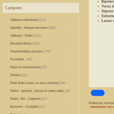
Rajoutez
Versez l
Catégories
Déposez 
Enfourne
Gâteaux individuels
(619)
Laissez 
Apéritifs - Amuses bouches
(396)
Gâteaux - Tartes
(361)
Desserts divers
(203)
Gourmandises sucrées
(138)
Du blabla...
(80)
Pains et viennoiseries
(55)
Entrées
(50)
Plats divers (avec ou sans viandes)
(38)
Tartes - quiches - pizzas et cakes salés
(32)
Pates - Riz - Légumes
(22)
Publié par novice
Boissons - Cocktails
(16)
commenter cet a