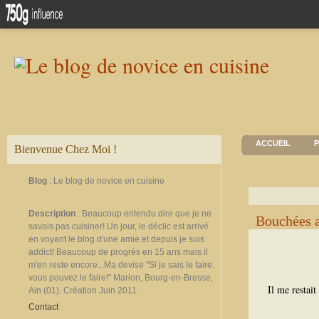
ACCUEIL
P
Bienvenue Chez Moi !
Blog
: Le blog de novice en cuisine
Description
: Beaucoup entendu dire que je ne
Bouchées a
savais pas cuisiner! Un jour, le déclic est arrivé
en voyant le blog d'une amie et depuis je suis
addict! Beaucoup de progrès en 15 ans mais il
m'en reste encore...Ma devise "Si je sais le faire,
vous pouvez le faire!" Marion, Bourg-en-Bresse,
Il me restait
Ain (01). Création Juin 2011.
Contact