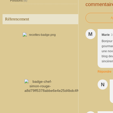
Poissons
(6)
commentair
A
Réferencement
M
Marie
1
Bonjour 
gourmand
une novi
blog dev
sincèrem
Répondre
N