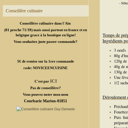
- Séle
Conseillère culinaire
Conseillère culinaire dans l'Ain
(01 proche 71/39) mais aussi partout en france et en
Temps de prép
belgique grace à la boutique en ligne!
Ingrédients p
Vous souhaitez juste passer commande?
3 oeufs
80g d'hu
120g de 
5€ de remise sur la 1ere commande
40g de n
code: NOVICEENCUISINE
130g de 
Une fèv
ICI
C'est par
1/2 sach
Pas de conseillère?
Vous pouvez noter mon nom
Déroulement de
Courbarie Marion-01851
Préchauf
Fouettez
Puis fin
préparat