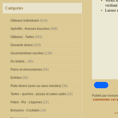
Versez l
vérifiant
Catégories
Laissez 
Gâteaux individuels
(618)
Apéritifs - Amuses bouches
(396)
Gâteaux - Tartes
(361)
Desserts divers
(203)
Gourmandises sucrées
(138)
Du blabla...
(80)
Pains et viennoiseries
(55)
Entrées
(50)
Plats divers (avec ou sans viandes)
(38)
Tartes - quiches - pizzas et cakes salés
(32)
Publié par novice
commenter cet a
Pates - Riz - Légumes
(22)
Boissons - Cocktails
(16)
<<