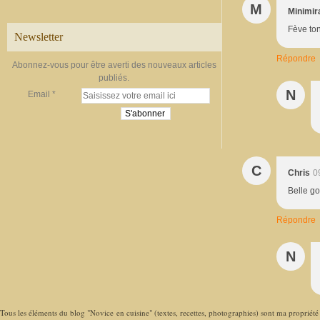
M
Minimir
Fève ton
Newsletter
Répondre
Abonnez-vous pour être averti des nouveaux articles
publiés.
N
Email
C
Chris
0
Belle g
Répondre
N
Tous les éléments du blog "Novice en cuisine" (textes, recettes, photographies) sont ma propriété e