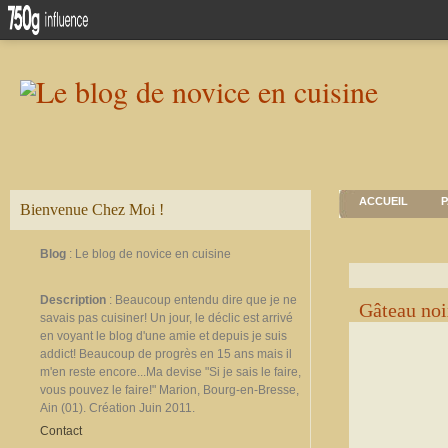
ACCUEIL
P
Bienvenue Chez Moi !
Blog
: Le blog de novice en cuisine
Description
: Beaucoup entendu dire que je ne
Gâteau noi
savais pas cuisiner! Un jour, le déclic est arrivé
en voyant le blog d'une amie et depuis je suis
addict! Beaucoup de progrès en 15 ans mais il
m'en reste encore...Ma devise "Si je sais le faire,
vous pouvez le faire!" Marion, Bourg-en-Bresse,
Ain (01). Création Juin 2011.
Contact