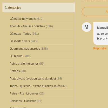
Catégories
A
Gâteaux individuels
(619)
M
Apéritifs - Amuses bouches
(396)
Manue
autre ve
Gâteaux - Tartes
(361)
biz<br 
Desserts divers
(203)
Répondre
Gourmandises sucrées
(138)
Du blabla...
(80)
Pains et viennoiseries
(55)
Entrées
(50)
Plats divers (avec ou sans viandes)
(38)
Tartes - quiches - pizzas et cakes salés
(32)
Pates - Riz - Légumes
(22)
Boissons - Cocktails
(16)