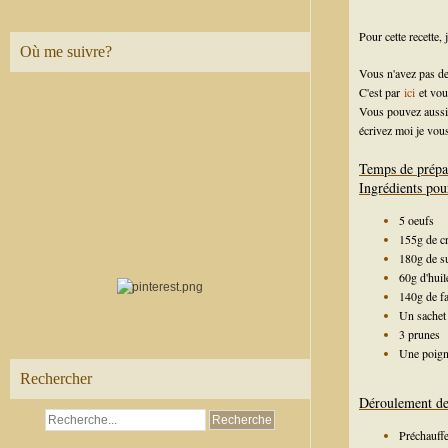
Pour cette recette, 
Où me suivre?
Vous n'avez pas de
C'est par
ici
et vou
Vous pouvez aussi 
écrivez moi je vous
Temps de prépa
Ingrédients pou
5 oeufs
155g de cr
180g de s
60g d'huil
140g de fa
Un sachet 
3 prunes
Une poign
Rechercher
Déroulement de 
Préchauffe