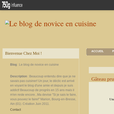
ACCUEIL
P
Bienvenue Chez Moi !
Blog
: Le blog de novice en cuisine
Description
: Beaucoup entendu dire que je ne
Gâteau pru
savais pas cuisiner! Un jour, le déclic est arrivé
en voyant le blog d'une amie et depuis je suis
addict! Beaucoup de progrès en 15 ans mais il
m'en reste encore...Ma devise "Si je sais le faire,
Une
vous pouvez le faire!" Marion, Bourg-en-Bresse,
Ain (01). Création Juin 2011.
Contact