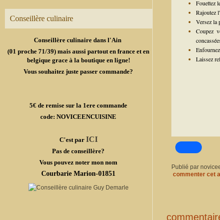
Fouettez l
Rajoutez l'
Conseillère culinaire
Versez la 
Coupez vo
Conseillère culinaire dans l'Ain
concassée
Enfournez 
(01 proche 71/39) mais aussi partout en france et en
Laissez re
belgique grace à la boutique en ligne!
Vous souhaitez juste passer commande?
5€ de remise sur la 1ere commande
code: NOVICEENCUISINE
ICI
C'est par
Pas de conseillère?
Vous pouvez noter mon nom
Publié par novice
Courbarie Marion-01851
commenter cet a
commentair