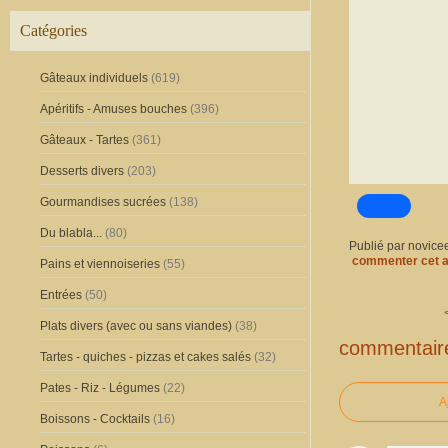
Catégories
Gâteaux individuels
(619)
Apéritifs - Amuses bouches
(396)
Gâteaux - Tartes
(361)
Desserts divers
(203)
Gourmandises sucrées
(138)
Du blabla...
(80)
Publié par novice
commenter cet a
Pains et viennoiseries
(55)
Entrées
(50)
Plats divers (avec ou sans viandes)
(38)
commentair
Tartes - quiches - pizzas et cakes salés
(32)
Pates - Riz - Légumes
(22)
A
Boissons - Cocktails
(16)