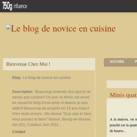
ACCUEIL
P
Bienvenue Chez Moi !
Blog
: Le blog de novice en cuisine
Description
: Beaucoup entendu dire que je ne
Minis quat
savais pas cuisiner! Un jour, le déclic est arrivé
en voyant le blog d'une amie et depuis je suis
addict! Beaucoup de progrès en 15 ans mais il
m'en reste encore...Ma devise "Si je sais le faire,
A la maison, on m
vous pouvez le faire!" Marion, Bourg-en-Bresse,
penché sur le quatr
Ain (01). Création Juin 2011.
de beurre...
Contact