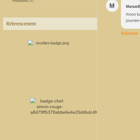
Poissons
(6)
M
Manue
rhooo tu
journée
Réferencement
Répondre