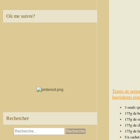
Où me suivre?
Temps de prépa
Ingrédients pou
3 oeufs (
175g de be
Rechercher
175g de s
175g de ch
175g de fa
Un sachet 