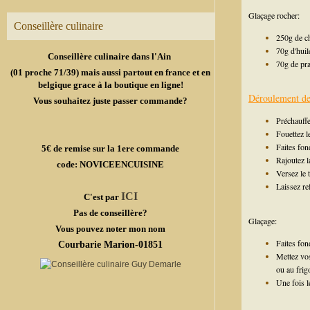
Glaçage rocher:
Conseillère culinaire
250g de ch
70g d'huil
Conseillère culinaire dans l'Ain
70g de pra
(01 proche 71/39) mais aussi partout en france et en
belgique grace à la boutique en ligne!
Déroulement de 
Vous souhaitez juste passer commande?
Préchauffe
Fouettez l
Faites fond
5€ de remise sur la 1ere commande
Rajoutez l
code: NOVICEENCUISINE
Versez le 
Laissez re
ICI
C'est par
Pas de conseillère?
Glaçage:
Vous pouvez noter mon nom
Faites fond
Courbarie Marion-01851
Mettez vos
ou au frig
Une fois l