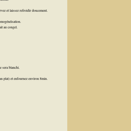
ervez et laissez refroidir doucement.
homogénéisation.
it au congel.
e sera blanchi.
pan plat) et enfournez environ 8min.