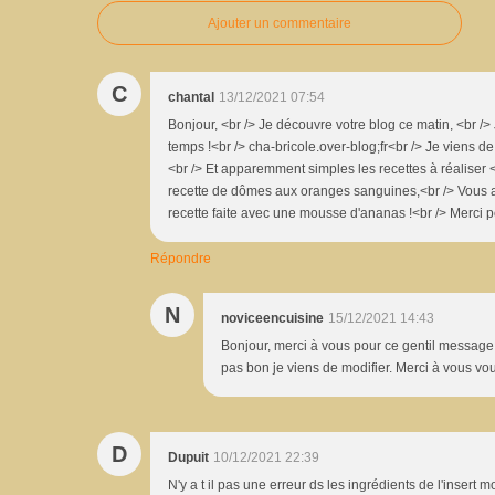
Ajouter un commentaire
C
chantal
13/12/2021 07:54
Bonjour, <br /> Je découvre votre blog ce matin, <br /> 
temps !<br /> cha-bricole.over-blog;fr<br /> Je viens d
<br /> Et apparemment simples les recettes à réaliser 
recette de dômes aux oranges sanguines,<br /> Vous 
recette faite avec une mousse d'ananas !<br /> Merci 
Répondre
N
noviceencuisine
15/12/2021 14:43
Bonjour, merci à vous pour ce gentil message. e
pas bon je viens de modifier. Merci à vous vo
D
Dupuit
10/12/2021 22:39
N'y a t il pas une erreur ds les ingrédients de l'insert 