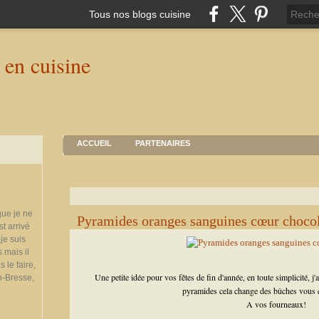
Tous nos blogs cuisine
ACCUEIL
PARTENAIRES
que je ne
Pyramides oranges sanguines cœur choco
st arrivé
je suis
 mais il
 le faire,
Une petite idée pour vos fêtes de fin d'année, en toute simplicité, j
n-Bresse,
pyramides cela change des bûches vous 
A vos fourneaux!