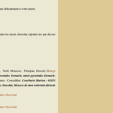
ème délicatement à votre purée.
z les insert chocolat, rajoutez les par dessus
,
Noël
,
Mousses
,
Flexipan
,
Dessert
,
O
range
ramides Demarle, minis pyramides Demarle.
 moi - Conseillère:
Courbarie Marion - 01851
c chocolat
, Mousse de mon entremet abricots