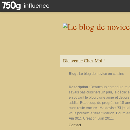
Bienvenue Chez Moi !
Blog
: Le blog de novice en cuisine
Description
: Beaucoup entendu dire 
savais pas cuisiner! Un jour, le déclic e
en voyant le blog d'une amie et depuis 
addict! Beaucoup de progrès en 15 ans
m'en reste encore...Ma devise "Si je sais
vous pouvez le faire!" Marion, Bourg-e
Ain (01). Création Juin 2011.
Contact