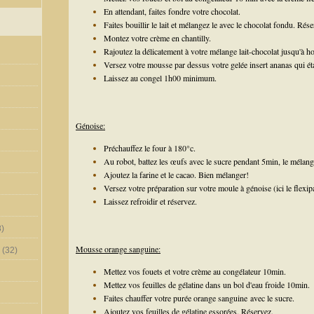
En attendant, faites fondre votre chocolat.
Faites bouillir le lait et mélangez le avec le chocolat fondu. Rés
Montez votre crème en chantilly.
Rajoutez la délicatement à votre mélange lait-chocolat jusqu'à 
Versez votre mousse par dessus votre gelée insert ananas qui éta
Laissez au congel 1h00 minimum.
Génoise:
Préchauffez le four à 180°c.
Au robot, battez les œufs avec le sucre pendant 5min, le mélang
Ajoutez la farine et le cacao. Bien mélanger!
Versez votre préparation sur votre moule à génoise (ici le flexi
Laissez refroidir et réservez.
)
Mousse orange sanguine:
(32)
Mettez vos fouets et votre crème au congélateur 10min.
Mettez vos feuilles de gélatine dans un bol d'eau froide 10min.
Faites chauffer votre purée orange sanguine avec le sucre.
Ajoutez vos feuilles de gélatine essorées. Réservez.