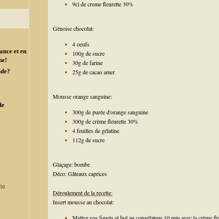
9cl de creme fleurette 30%
Génoise chocolat:
4 oeufs
ance et en
100g de sucre
ne!
30g de farine
nde?
25g de cacao amer
Mousse orange sanguine:
de
300g de purée d'orange sanguine
300g de crème fleurette 30%
4 feuilles de gélatine
112g de sucre
Glaçage: bombe
Déco: Gâteaux caprices
Déroulement de la recette:
Insert mousse au chocolat:
Mettez vos fouets et bol au congélateur 10 min avec la crème fle