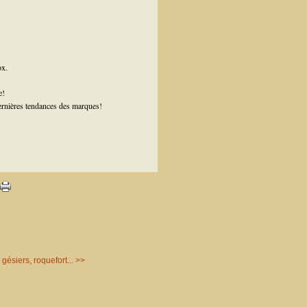
ox.
e!
dernières tendances des marques!
 gésiers, roquefort... >>