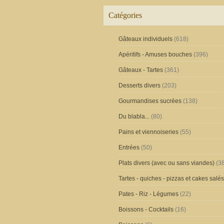
Catégories
Gâteaux individuels
(618)
Apéritifs - Amuses bouches
(396)
Gâteaux - Tartes
(361)
Desserts divers
(203)
Gourmandises sucrées
(138)
Du blabla...
(80)
Pains et viennoiseries
(55)
Entrées
(50)
Plats divers (avec ou sans viandes)
(38
Tartes - quiches - pizzas et cakes salés
Pates - Riz - Légumes
(22)
Boissons - Cocktails
(16)