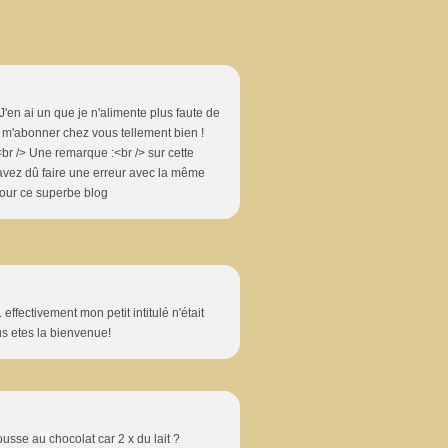
J'en ai un que je n'alimente plus faute de
e m'abonner chez vous tellement bien !
<br /> Une remarque :<br /> sur cette
avez dû faire une erreur avec la même
pour ce superbe blog
ffectivement mon petit intitulé n'était
us etes la bienvenue!
mousse au chocolat car 2 x du lait ?