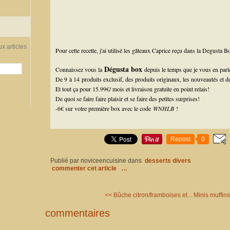
x articles
Pour cette recette, j'ai utilisé les gâteaux Caprice reçu dans la Degusta B
Dégusta box
Connaissez vous la
depuis le temps que je vous en parl
De 9 à 14 produits exclusif, des produits originaux, les nouveautés et 
Et tout ça pour 15.99€/ mois et livraison gratuite en point relais!
De quoi se faire faire plaisir et se faire des petites surprises!
-6€ sur votre première box avec le code
WNHLB
!
Repost
0
Publié par noviceencuisine
dans
desserts divers
commenter cet article
…
<< Bûche citron/framboises et...
Minis muffins
commentaires