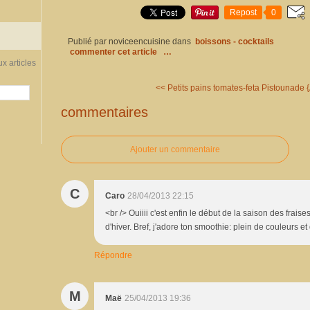
Repost
0
Publié par noviceencuisine
dans
boissons - cocktails
commenter cet article
…
x articles
<< Petits pains tomates-feta
Pistounade {
commentaires
Ajouter un commentaire
C
Caro
28/04/2013 22:15
<br /> Ouiiii c'est enfin le début de la saison des fraises
d'hiver. Bref, j'adore ton smoothie: plein de couleurs et
Répondre
M
Maë
25/04/2013 19:36