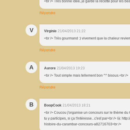
<br /> Très bonne idée, je garde la recette pour les be
Répondre
V
Virginie
21/04/2013 21:22
<br /> Très gourmand :) vivement que la chaleur revien
Répondre
A
Aurore
21/04/2013 19:23
<br /> Tout simple mais tellement bon ^^ bisous.<br />
Répondre
B
BoopCook
21/04/2013 18:21
<br /> Coucou j'organise un concours sur le thème du 
tu y participes, si ça t'intéresse...c'est par<br /> là: ht
histoire-du-carambar-concours-a82716703<br />