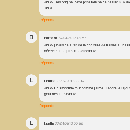
<br /> Très original cette p'tite touche de basilic ! Ca 
<br />
Répondre
B
barbara
24/04/2013 09:57
<br /> j'avais déjà fait de la confiture de fraises au bas
décevant non plus !! bisous<br />
Répondre
L
Lolotte
23/04/2013 22:14
<br /> Un smoothie tout comme j'aime! J'adore le rajout
gout des fruits!<br />
Répondre
L
Lucile
22/04/2013 22:06