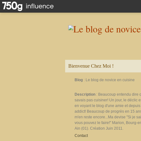
Bienvenue Chez Moi !
Blog
: Le blog de novice en cuisine
Description
: Beaucoup entendu dire 
savais pas cuisiner! Un jour, le déclic e
en voyant le blog d'une amie et depuis 
addict! Beaucoup de progrès en 15 ans
m'en reste encore...Ma devise "Si je sais
vous pouvez le faire!" Marion, Bourg-e
Ain (01). Création Juin 2011.
Contact