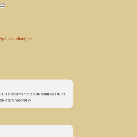
Apéro à tartiner} >>
! C'est tellement bien de sortir des fruits
 de vitamines!<br />