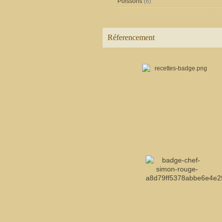
Poissons
(6)
Réferencement