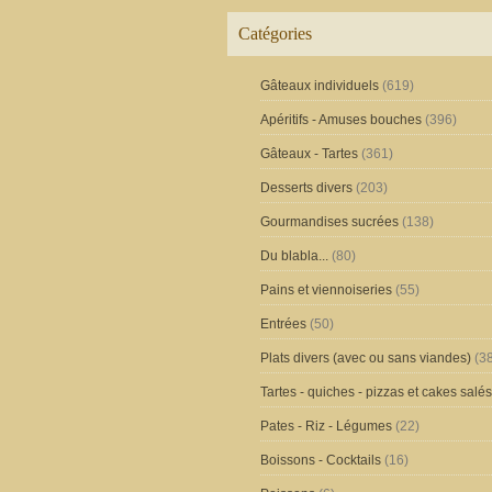
Catégories
Gâteaux individuels
(619)
Apéritifs - Amuses bouches
(396)
Gâteaux - Tartes
(361)
Desserts divers
(203)
Gourmandises sucrées
(138)
Du blabla...
(80)
Pains et viennoiseries
(55)
Entrées
(50)
Plats divers (avec ou sans viandes)
(38
Tartes - quiches - pizzas et cakes salés
Pates - Riz - Légumes
(22)
Boissons - Cocktails
(16)