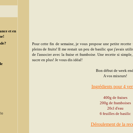
ance et en
ne!
nde?
Pour cette fin de semaine, je vous propose une petite recette
pleins de fruits! Il me restait un peu de basilic que j'avais util
de l'associer avec la fraise et framboise. Une recette si simple,
sucre en plus! Je vous dis idéal!
de
Bon début de week end
A vos mixeurs!
Ingrédients pour 4 ver
400g de fraises
200g de framboises
20cl d'eau
6 feuilles de basilic
Déroulement de la rece