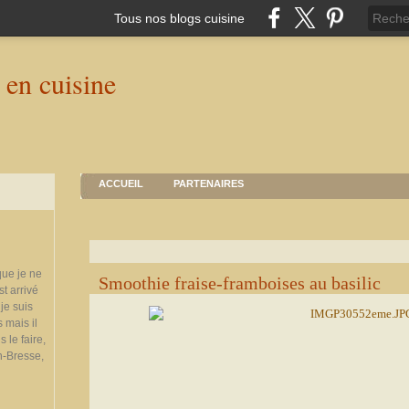
Tous nos blogs cuisine
ACCUEIL
PARTENAIRES
que je ne
Smoothie fraise-framboises au basilic
st arrivé
je suis
 mais il
 le faire,
n-Bresse,