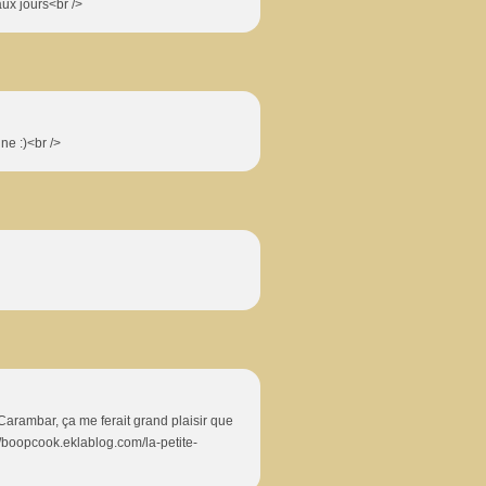
aux jours<br />
ne :)<br />
Carambar, ça me ferait grand plaisir que
tp://boopcook.eklablog.com/la-petite-