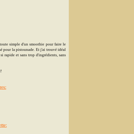
 toute simple d'un smoothie pour faire le
isé pour la pistounade. Et j'ai trouvé idéal
 si rapide et sans trop d'ingrédients, sans
!
res:
tte: