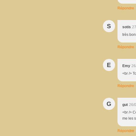
Répondre
S
sotis
27
très bon
Répondre
E
Emy
26
<br /> T
Répondre
G
gut
26/
<br /> C
me les s
Répondre