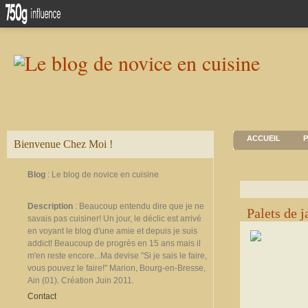
ACCUEIL
P
Bienvenue Chez Moi !
Blog
: Le blog de novice en cuisine
Description
: Beaucoup entendu dire que je ne
Palets de j
savais pas cuisiner! Un jour, le déclic est arrivé
en voyant le blog d'une amie et depuis je suis
addict! Beaucoup de progrès en 15 ans mais il
m'en reste encore...Ma devise "Si je sais le faire,
vous pouvez le faire!" Marion, Bourg-en-Bresse,
Ain (01). Création Juin 2011.
Contact