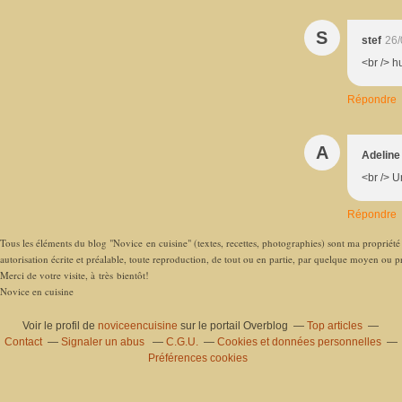
S
stef
26/
<br /> h
Répondre
A
Adeline
<br /> U
Répondre
Tous les éléments du blog "Novice en cuisine" (textes, recettes, photographies) sont ma propriété e
autorisation écrite et préalable, toute reproduction, de tout ou en partie, par quelque moyen ou pro
Merci de votre visite, à très bientôt!
Novice en cuisine
Voir le profil de
noviceencuisine
sur le portail Overblog
Top articles
Contact
Signaler un abus
C.G.U.
Cookies et données personnelles
Préférences cookies