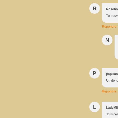
R
Rosebo
Tu trouv
Répondre
N
P
papillo
Un délic
Répondre
L
LadyMi
Jolis ces