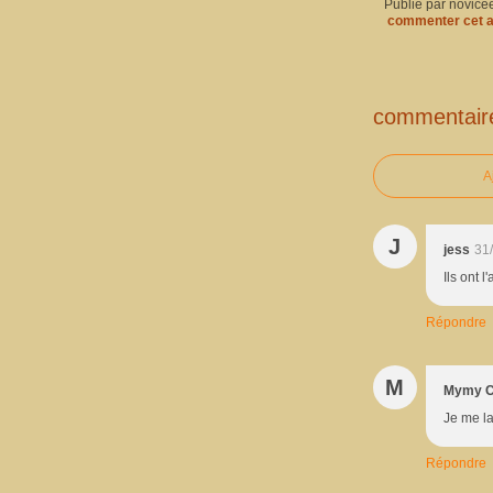
Publié par novice
commenter cet a
commentair
A
J
jess
31
Ils ont l
Répondre
M
Mymy C
Je me la
Répondre