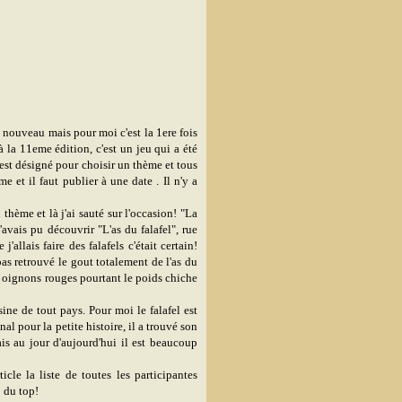
 nouveau mais pour moi c'est la 1ere fois
à la 11eme édition, c'est un jeu qui a été
est désigné pour choisir un thème et tous
e et il faut publier à une date . Il n'y a
thème et là j'ai sauté sur l'occasion! "La
'avais pu découvrir "L'as du falafel", rue
allais faire des falafels c'était certain!
 pas retrouvé le gout totalement de l'as du
es oignons rouges pourtant le poids chiche
sine de tout pays. Pour moi le falafel est
nal pour la petite histoire, il a trouvé son
is au jour d'aujourd'hui il est beaucoup
cle la liste de toutes les participantes
 du top!