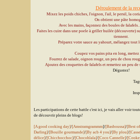
Déroulement de la rece
Mixez les poids chiches, l'oignon, l'ail, le persil, la cori
On obtient une pâte homo
Avec les mains, façonnez des boules de falafels...
Faites les cuire dans une poele à griller huilée (découverte) sur
tiennent.
Préparez votre sauce au yahourt, mélangez tout l
Coupez vos pains pita en long, mettez
Fourrez de salade, oignon rouge, un peu de chou roug
Ajoutez des croquettes de falafels et remettez un peu de 
Dégustez!
Tag
Insp
Les participations de cette battle c'est ici, je vais aller voir to
de découvrir pleins de blogs!
[A good cooking day]
/
[Amstramgrammm
]/
[Basboussa]
/
[Best o
Darling]
/
[Bouille gourmande]
/
[By acb 4 you]
/
[By plou]
/
[Casse
délice]
/
[Chicchocchoc]
/
[Chocohlala]
/
[Coco Cannelle]
/
[Cooker