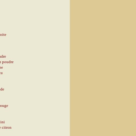
oite
ndre
en poudre
ne
tu
ade
rouge
ini
e citron