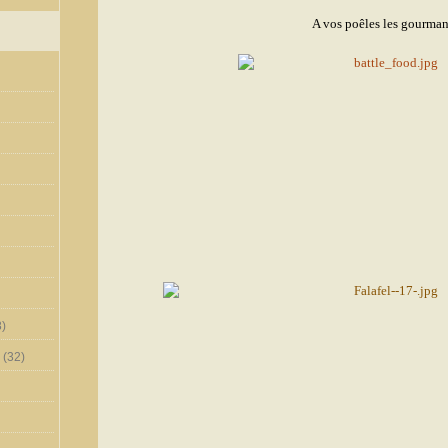
A vos poêles les gourman
)
(32)