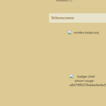
Poissons
(6)
Réferencement