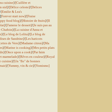
ea cuisine]
/
[Cuillère et
n nid]
/
[Délice celeste]
/
[Delices
/
[Emilie & Lea's
/[
Forever start now]
/
[Fraise
ppy food blog]
/
[Histoire de fruits]
/
[Il
lat]
/
[J'amene le dessert]
/
[Je suis pas au
e Chafoin]
/
[La cuisine d'Anna et
e]
/
[Le blog de Lolita]
/
[Le blog de
ises de Sandrine]
/
[Les haricots
cettes de Vero]
/
[Madame citron]
/
[Ma
es]
/
[Marine is cooking]
/
[Mes petits plats
dn]
/
[Once upon a cook]
/
[Par faim
 et marmelade]
/
[Rêves en couleur]
/
[Royal
 cuisine]
/
[Un "flo" de bonnes
nair]
/
[Yummy, vin & cie]
/
[Yomismo]