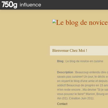
Bienvenue Chez Moi !
Blog
: Le blog de novice en cuisine
Description
: Beaucoup entendu dire 
savais pas cuisiner! Un jour, le déclic e
en voyant le blog d'une amie et depuis 
addict! Beaucoup de progrès en 15 ans
m'en reste encore...Ma devise "Si je sais
vous pouvez le faire!" Marion, Bourg-e
Ain (01). Création Juin 2011.
Contact