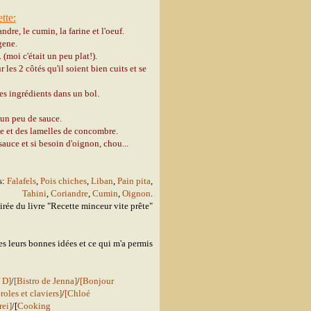
tte:
andre, le cumin, la farine et l'oeuf.
gene.
 (moi c'était un peu plat!).
 les 2 côtés qu'il soient bien cuits et se
es ingrédients dans un bol.
 un peu de sauce.
e et des lamelles de concombre.
sauce et si besoin d'oignon, chou...
s:
Falafels
,
Pois chiches
,
Liban
,
Pain pita
,
Tahini
,
Coriandre
,
Cumin
,
Oignon
.
irée du livre "Recette minceur vite prête"
utes leurs bonnes idées et ce qui m'a permis
f D]
/
[Bistro de Jenna]
/
[Bonjour
roles et claviers]
/
[Chloé
ei]
/[
Cooking