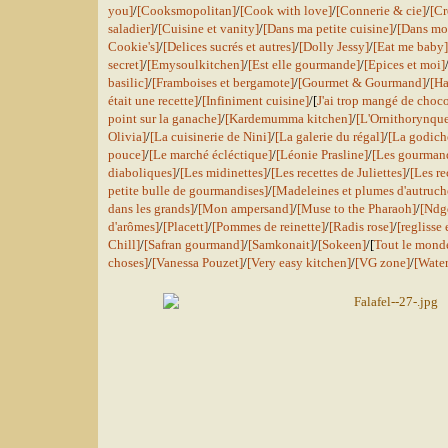
you]
/
[Cooksmopolitan]
/
[Cook with love]
/
[Connerie & cie]
/
[Cr
saladier]
/
[Cuisine et vanity]
/
[Dans ma petite cuisine]
/
[Dans mo
Cookie's]
/
[Delices sucrés et autres]
/
[Dolly Jessy]
/
[Eat me baby]
secret]
/
[Emysoulkitchen]
/
[Est elle gourmande]
/
[Epices et moi]
basilic]
/
[Framboises et bergamote]
/
[Gourmet & Gourmand]
/
[Ha
était une recette]
/
[Infiniment cuisine]
/[
J'ai trop mangé de choco
point sur la ganache]
/
[Kardemumma kitchen]
/
[L'Ornithorynqu
Olivia]
/
[La cuisinerie de Nini]
/
[La galerie du régal]
/
[La godich
pouce]
/
[Le marché écléctique]
/
[Léonie Prasline]
/
[Les gourmand
diaboliques]
/
[Les midinettes]
/
[Les recettes de Juliettes]
/
[Les re
petite bulle de gourmandises]
/
[Madeleines et plumes d'autruch
dans les grands]
/
[Mon ampersand]
/
[Muse to the Pharaoh]
/
[Ndg
d'arômes]
/
[Placett]
/
[Pommes de reinette]
/
[Radis rose]
/
[reglisse
Chill]
/
[Safran gourmand]
/
[Samkonait]
/
[Sokeen]
/[
Tout le monde
choses]
/
[Vanessa Pouzet]
/
[Very easy kitchen]
/
[VG zone]
/
[Water