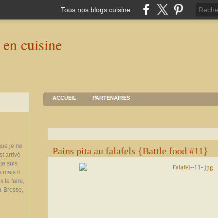
Tous nos blogs cuisine
ACCUEIL
PARTENAIRES
que je ne
Pains pita au falafels {Battle food #11}
st arrivé
je suis
 mais il
 le faire,
n-Bresse,