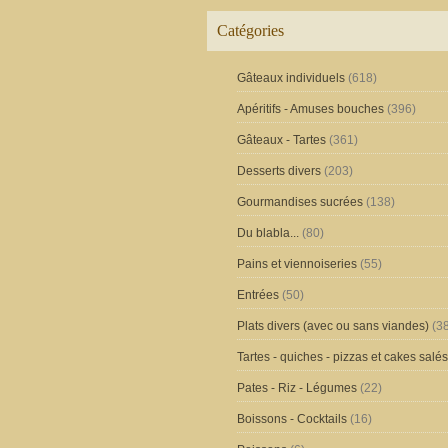
Catégories
Gâteaux individuels
(618)
Apéritifs - Amuses bouches
(396)
Gâteaux - Tartes
(361)
Desserts divers
(203)
Gourmandises sucrées
(138)
Du blabla...
(80)
Pains et viennoiseries
(55)
Entrées
(50)
Plats divers (avec ou sans viandes)
(38
Tartes - quiches - pizzas et cakes salés
Pates - Riz - Légumes
(22)
Boissons - Cocktails
(16)