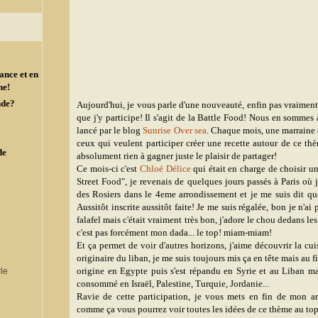
ance et en
ne!
nde?
Aujourd'hui, je vous parle d'une nouveauté, enfin pas vraiment
que j'y participe! Il s'agit de la Battle Food! Nous en sommes 
lancé par le blog
Sunrise Over sea
. Chaque mois, une marraine 
ceux qui veulent participer créer une recette autour de ce thèm
de
absolument rien à gagner juste le plaisir de partager!
Ce mois-ci c'est
Chloé Délice
qui était en charge de choisir un 
Street Food", je revenais de quelques jours passés à Paris où j
des Rosiers dans le 4eme arrondissement et je me suis dit que j'
Aussitôt inscrite aussitôt faite! Je me suis régalée, bon je n'ai
falafel mais c'était vraiment très bon, j'adore le chou dedans l
c'est pas forcément mon dada... le top! miam-miam!
Et ça permet de voir d'autres horizons, j'aime découvrir la cui
originaire du liban, je me suis toujours mis ça en tête mais au fi
origine en Egypte puis s'est répandu en Syrie et au Liban ma
consommé en Israël, Palestine, Turquie, Jordanie...
Ravie de cette participation, je vous mets en fin de mon arti
comme ça vous pourrez voir toutes les idées de ce thème au top