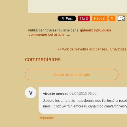
Repost
0
Publié par noviceencuisine
dans
gâteaux individuels
commenter cet article
…
<< Wok de crevettes aux cerises...
Charlottes
commentaires
Ajouter un commentaire
V
virginie moreau
03/07/2015 08:05
J'adore les amarettis mais depuis que j'ai testé ta rece
merci ! : http://virginiemoreau.canalblog.com/archive
Répondre