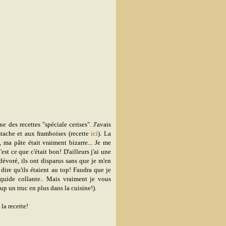
ne des recettes "spéciale cerises". J'avais
istache et aux framboises (recette
ici
). La
, ma pâte était vraiment bizarre... Je me
'est ce que c'était bon! D'ailleurs j'ai une
dévoré, ils ont disparus sans que je m'en
 dire qu'ils étaient au top! Faudra que je
iquide collante.. Mais vraiment je vous
p un truc en plus dans la cuisine!).
 la recette!