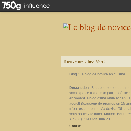
Bienvenue Chez Moi !
Blog
: Le blog de novice en cuisine
Description
: Beaucoup entendu dire 
savais pas cuisiner! Un jour, le déclic e
en voyant le blog d'une amie et depuis 
addict! Beaucoup de progrès en 15 ans
m'en reste encore...Ma devise "Si je sais
vous pouvez le faire!" Marion, Bourg-e
Ain (01). Création Juin 2011.
Contact