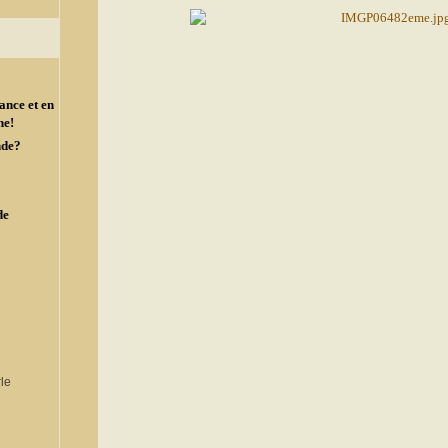
ance et en
ne!
nde?
de