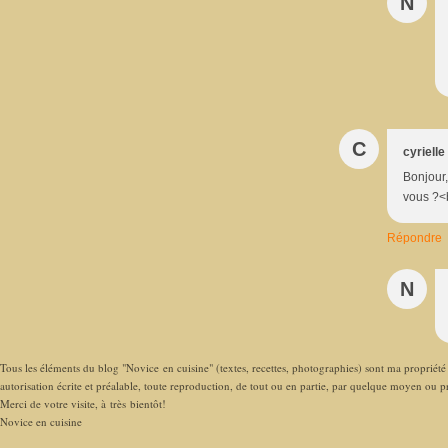
N
C
cyrielle
Bonjour
vous ?<b
Répondre
N
Tous les éléments du blog "Novice en cuisine" (textes, recettes, photographies) sont ma propriété e
autorisation écrite et préalable, toute reproduction, de tout ou en partie, par quelque moyen ou pro
Merci de votre visite, à très bientôt!
Novice en cuisine