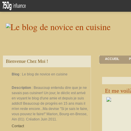
ACCUEIL
P
Bienvenue Chez Moi !
Blog
: Le blog de novice en cuisine
Description
: Beaucoup entendu dire que je ne
Et me voi
savais pas cuisiner! Un jour, le déclic est arrivé
en voyant le blog d'une amie et depuis je suis
addict! Beaucoup de progrès en 15 ans mais il
m'en reste encore...Ma devise "Si je sais le faire,
vous pouvez le faire!" Marion, Bourg-en-Bresse,
Ain (01). Création Juin 2011.
Contact