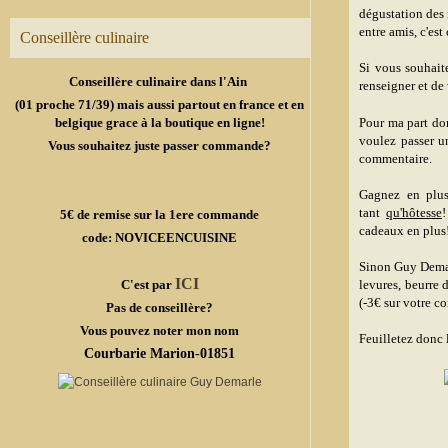
dégustation des 
entre amis, c'es
Conseillère culinaire
Si vous souhait
Conseillère culinaire dans l'Ain
renseigner et de
(01 proche 71/39) mais aussi partout en france et en
belgique grace à la boutique en ligne!
Pour ma part do
voulez passer u
Vous souhaitez juste passer commande?
commentaire.
Gagnez en plus
tant
qu'hôtesse
!
5€ de remise sur la 1ere commande
cadeaux en plus!
code: NOVICEENCUISINE
Sinon Guy Demar
ICI
C'est par
levures, beurre
(-3€ sur votre 
Pas de conseillère?
Vous pouvez noter mon nom
Feuilletez donc 
Courbarie Marion-01851