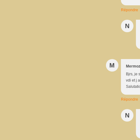
Répondre
N
M
Mermo
Bjrs, je
vdi et j
Salutat
Répondre
N