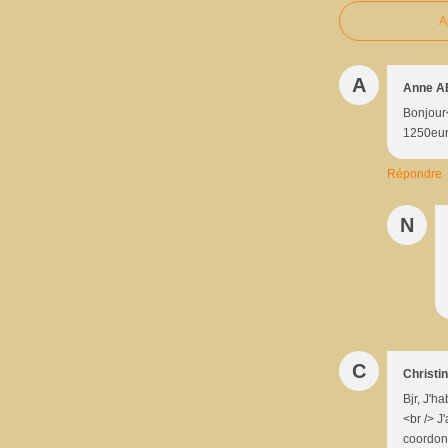
A
A
Anne 
Bonjour<
1250eu
Répondre
N
C
Christi
Bjr, J'h
<br /> 
coordon