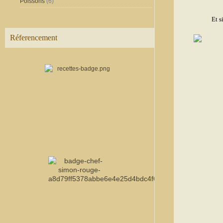
Poissons
(6)
Et s
Réferencement