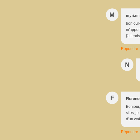
M
myriam
bonjour<
m'apport
j'attend
Répondre
N
F
Florenc
Bonjour,
sites, j
d'un wok
Répondre