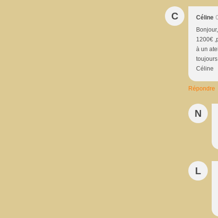
C
Céline
Bonjour,
1200€ ,p
à un ate
toujours
Céline
Répondre
N
L