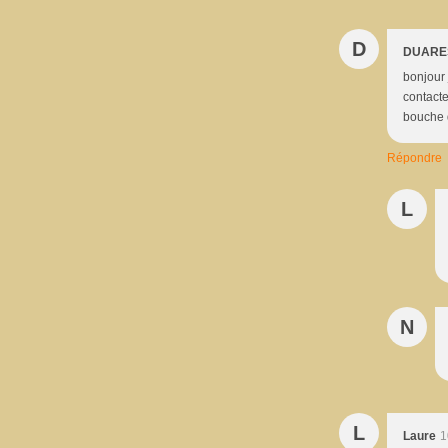
D
DUARE
bonjour 
contacte
bouche 
Répondre
L
N
L
Laure
1