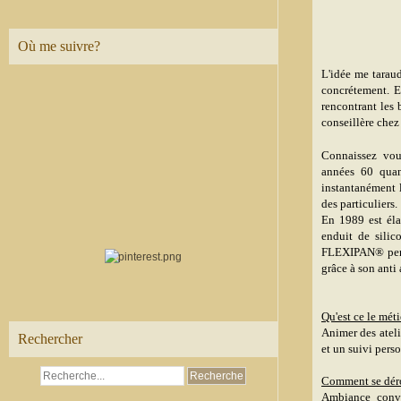
Où me suivre?
L'idée me tarau
concrétement. E
rencontrant les
conseillère chez
Connaissez vo
années 60 quan
instantanément 
des particuliers.
En 1989 est éla
enduit de silic
FLEXIPAN® perme
grâce à son anti
Qu'est ce le mét
Animer des ateli
Rechercher
et un suivi pers
Comment se dérou
Ambiance convi