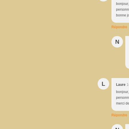
bonjour,
personne
bonne j
Répondre
N
L
Laure
1
bonjour,
personne
merci d
Répondre