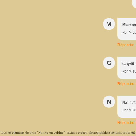
M
Miaman
<br />
Répondre
C
caty49
<br /> s
Répondre
N
Nat
17/
<br /> U
Répondre
Tous les éléments du blog "Novice en cuisine" (textes, recettes, photographies) sont ma propriété e