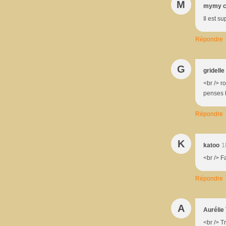
M
mymy c
Il est s
Répondre
G
gridelle
<br /> r
penses b
Répondre
K
katoo
1
<br /> F
Répondre
A
Aurélie
<br /> T