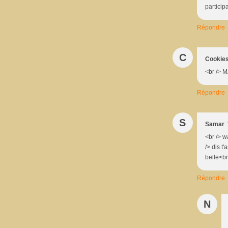
particip
Répondre
C
Cookies
<br /> M
Répondre
S
Samar
<br /> w
/> dis t
belle<br
Répondre
N