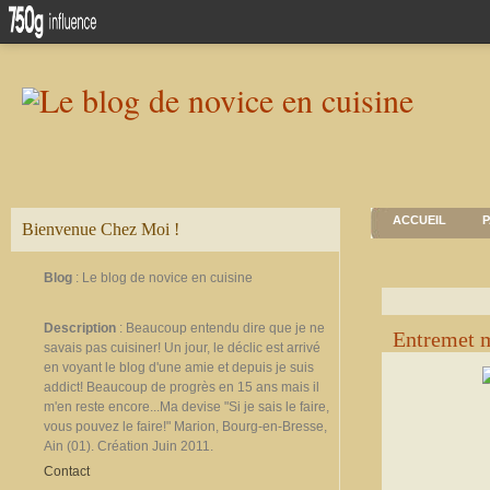
ACCUEIL
P
Bienvenue Chez Moi !
Blog
: Le blog de novice en cuisine
Description
: Beaucoup entendu dire que je ne
Entremet m
savais pas cuisiner! Un jour, le déclic est arrivé
en voyant le blog d'une amie et depuis je suis
addict! Beaucoup de progrès en 15 ans mais il
m'en reste encore...Ma devise "Si je sais le faire,
vous pouvez le faire!" Marion, Bourg-en-Bresse,
Ain (01). Création Juin 2011.
Contact