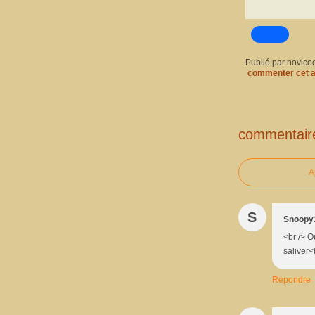
Publié par novice
commenter cet a
commentair
A
S
Snoopy
<br /> O
saliver<
Répondre