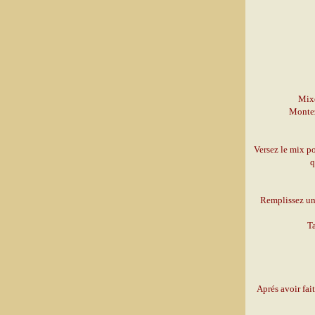
Mixe
Montez
Versez le mix po
q
Remplissez une
Ta
Aprés avoir fai