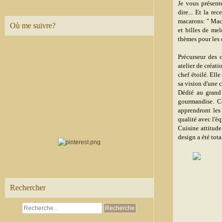
Je vous présent
dire...
Et la rec
macarons: " Maca
Où me suivre?
et billes de mel
thèmes pour les 
Précurseur des 
atelier de créati
chef étoilé. Ell
sa vision d'une 
Dédié au grand p
gourmandise. Ce
apprendront les
qualité avec l'é
Cuisine attitude
design a été tota
Rechercher