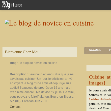
ACCUEIL
P
Bienvenue Chez Moi !
Blog
: Le blog de novice en cuisine
Description
: Beaucoup entendu dire que je ne
Cuisine a
savais pas cuisiner! Un jour, le déclic est arrivé
images}
en voyant le blog d'une amie et depuis je suis
addict! Beaucoup de progrès en 15 ans mais il
Je vous avais di
m'en reste encore...Ma devise "Si je sais le faire,
Saintes et là vo
vous pouvez le faire!" Marion, Bourg-en-Bresse,
Cuisine Attitud
Ain (01). Création Juin 2011.
parfaite, tout m
Contact
d'astuces! Merc