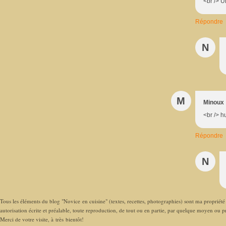
<br /> U
Répondre
N
M
Minoux
<br /> h
Répondre
N
Tous les éléments du blog "Novice en cuisine" (textes, recettes, photographies) sont ma propriété e
autorisation écrite et préalable, toute reproduction, de tout ou en partie, par quelque moyen ou pro
Merci de votre visite, à très bientôt!