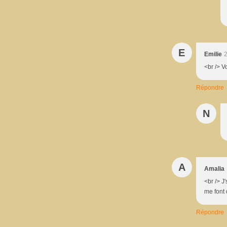
E
Emilie
2
<br /> V
Répondre
N
A
Amalia
<br /> J
me font 
Répondre