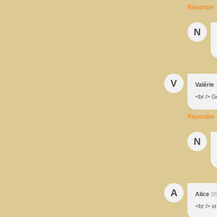
Répondre
N
V
Valérie
<br /> 
Répondre
N
A
Alice
09
<br /> v