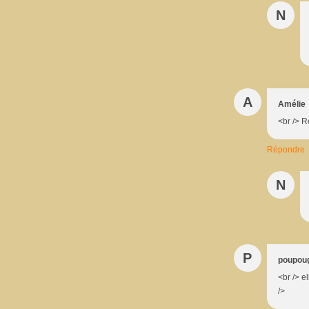
N
A
Amélie
<br /> 
Répondre
N
P
poupou
<br /> e
/>