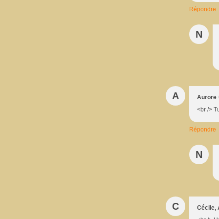
Répondre
N
A
Aurore
<br /> T
Répondre
N
C
Cécile, 