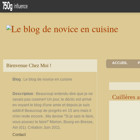
ACCUEIL
P
Bienvenue Chez Moi !
Blog
: Le blog de novice en cuisine
Description
: Beaucoup entendu dire que je ne
Cuillères a
savais pas cuisiner! Un jour, le déclic est arrivé
en voyant le blog d'une amie et depuis je suis
addict! Beaucoup de progrès en 15 ans mais il
m'en reste encore...Ma devise "Si je sais le faire,
vous pouvez le faire!" Marion, Bourg-en-Bresse,
Ain (01). Création Juin 2011.
Contact