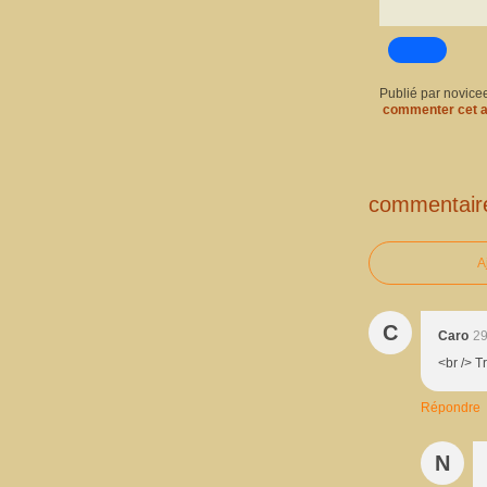
Publié par novice
commenter cet a
commentair
A
C
Caro
29
<br /> T
Répondre
N