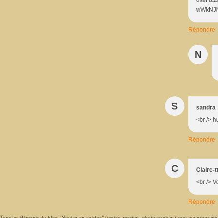
wWkNJN
Répondre
N
S
sandra
<br /> h
Répondre
C
Claire-t
<br /> V
Répondre
Tous les éléments du blog "Novice en cuisine" (textes, recettes, photographies) sont ma propriété e