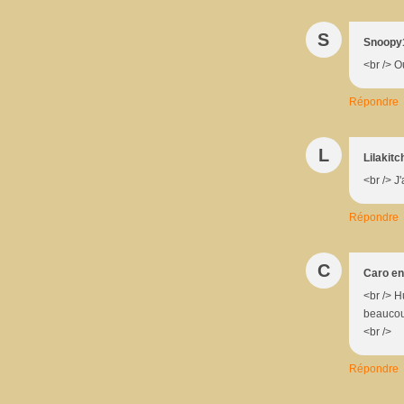
S
Snoopy
<br /> Ou
Répondre
L
Lilakit
<br /> J
Répondre
C
Caro en
<br /> H
beaucoup
<br />
Répondre