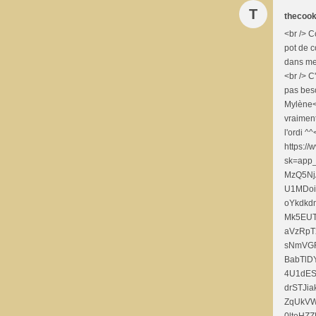
T
thecook
<br /> C
pot de c
dans mes
<br /> C
pas beso
Mylène<b
vraiment
l'ordi ^
https:/
sk=app
MzQ5Nj
U1MDoi
oYkdkd
Mk5EUT
aVzRpT
sNmVGR
BabTlD
4U1dE
drSTJi
ZqUkVW
0lteHZ