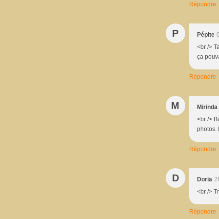
Répondre
P
Pépite
<br /> T
ça pouva
Répondre
M
Mirinda
<br /> B
photos. 
Répondre
D
Doria
2
<br /> T
Répondre