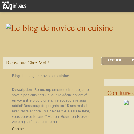
ACCUEIL
P
Bienvenue Chez Moi !
Blog
: Le blog de novice en cuisine
Description
: Beaucoup entendu dire que je ne
Confiture
savais pas cuisiner! Un jour, le déclic est arrivé
en voyant le blog d'une amie et depuis je suis
addict! Beaucoup de progrès en 15 ans mais il
m'en reste encore...Ma devise "Si je sais le faire,
vous pouvez le faire!" Marion, Bourg-en-Bresse,
Ain (01). Création Juin 2011.
Contact