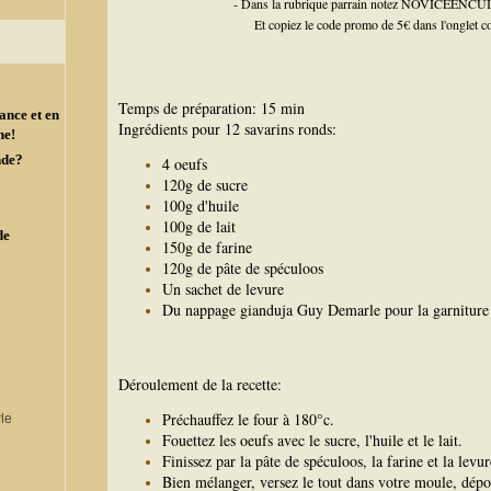
- Dans la rubrique parrain notez NOVICEENCUIS
Et copiez le code promo de 5€ dans l'onglet c
Temps de préparation: 15 min
ance et en
Ingrédients pour 12 savarins ronds:
ne!
nde?
4 oeufs
120g de sucre
100g d'huile
100g de lait
de
150g de farine
120g de pâte de spéculoos
Un sachet de levure
Du nappage gianduja Guy Demarle pour la garnitur
Déroulement de la recette:
Préchauffez le four à 180°c.
Fouettez les oeufs avec le sucre, l'huile et le lait.
Finissez par la pâte de spéculoos, la farine et la levur
Bien mélanger, versez le tout dans votre moule, dépos