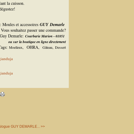
ant la cuisson.
 dégustez!
é: Moules et accessoires
GUY Demarle
Vous souhaitez passer une commande?
e Guy Demarle:
Courbarie Marion - 01851
ou sur la boutique en ligne directement
Tags:
,
OHRA
,
,
Moelleux
Gâteau
Dessert
alogue GUY DEMARLE... >>