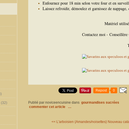
Enfournez pour 18 min selon votre four et en surveill
Laissez refroidir, démoulez et garnissez de nappage,
Matériel utilis
Contactez moi - Conseillèr
Repost
0
)
Publié par noviceencuisine
dans
gourmandises sucrées
(32)
commenter cet article
…
<< L'arboisien {Amandes/noisettes}
Nouveau cat