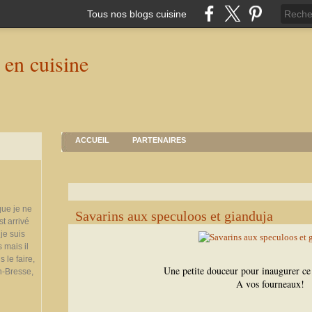
Tous nos blogs cuisine
ACCUEIL
PARTENAIRES
que je ne
Savarins aux speculoos et gianduja
st arrivé
je suis
 mais il
 le faire,
Une petite douceur pour inaugurer c
n-Bresse,
A vos fourneaux!