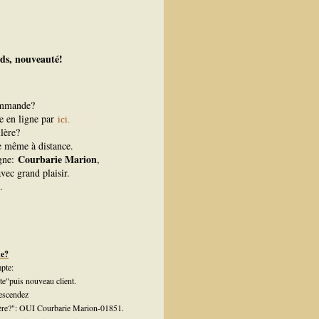
ds, nouveauté!
ommande?
ue en ligne par
ici.
lère?
re même à distance.
Courbarie Marion
igne:
,
vec grand plaisir.
.
de?
pte:
te"puis nouveau client.
escendez
llère?": OUI Courbarie Marion-01851.