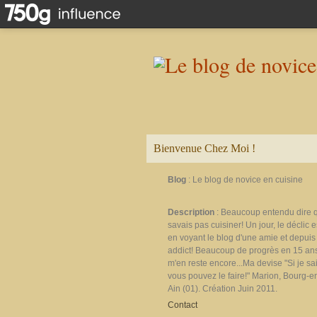
Bienvenue Chez Moi !
Blog
: Le blog de novice en cuisine
Description
: Beaucoup entendu dire 
savais pas cuisiner! Un jour, le déclic e
en voyant le blog d'une amie et depuis 
addict! Beaucoup de progrès en 15 ans
m'en reste encore...Ma devise "Si je sais
vous pouvez le faire!" Marion, Bourg-e
Ain (01). Création Juin 2011.
Contact