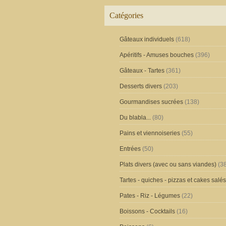
Catégories
Gâteaux individuels
(618)
Apéritifs - Amuses bouches
(396)
Gâteaux - Tartes
(361)
Desserts divers
(203)
Gourmandises sucrées
(138)
Du blabla...
(80)
Pains et viennoiseries
(55)
Entrées
(50)
Plats divers (avec ou sans viandes)
(38
Tartes - quiches - pizzas et cakes salés
Pates - Riz - Légumes
(22)
Boissons - Cocktails
(16)