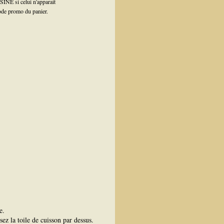
INE si celui n'apparait
ode promo du panier.
e
e.
ez la toile de cuisson par dessus.