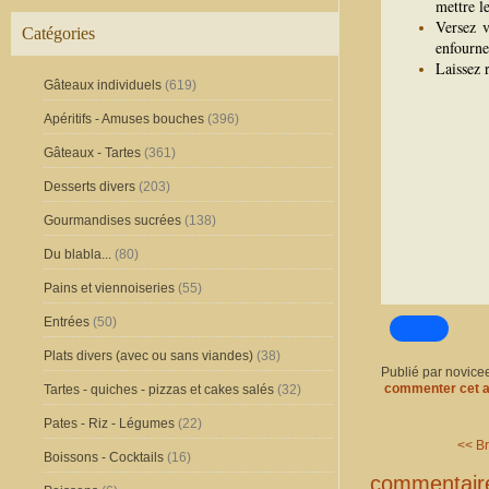
mettre le
Versez v
Catégories
enfourne
Laissez 
Gâteaux individuels
(619)
Apéritifs - Amuses bouches
(396)
Gâteaux - Tartes
(361)
Desserts divers
(203)
Gourmandises sucrées
(138)
Du blabla...
(80)
Pains et viennoiseries
(55)
Entrées
(50)
Plats divers (avec ou sans viandes)
(38)
Publié par novice
commenter cet a
Tartes - quiches - pizzas et cakes salés
(32)
Pates - Riz - Légumes
(22)
<< B
Boissons - Cocktails
(16)
commentair