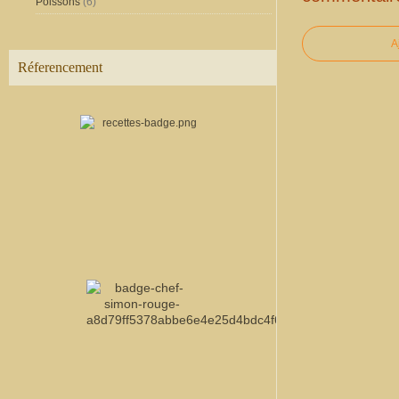
Poissons
(6)
A
Réferencement