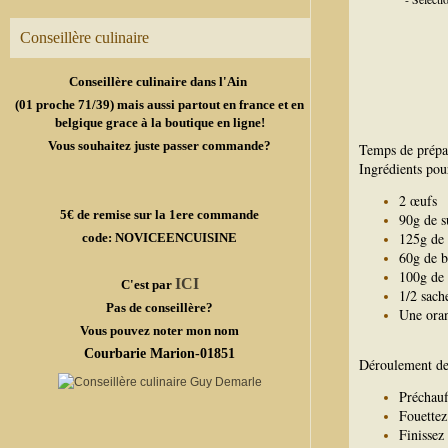
Conseillère culinaire
Conseillère culinaire dans l'Ain
(01 proche 71/39) mais aussi partout en france et en
belgique grace à la boutique en ligne!
Vous souhaitez juste passer commande?
Temps de prépa
Ingrédients pou
2 œufs
5€ de remise sur la 1ere commande
90g de s
125g de 
code: NOVICEENCUISINE
60g de b
100g de 
ICI
C'est par
1/2 sach
Pas de conseillère?
Une ora
Vous pouvez noter mon nom
Courbarie Marion-01851
Déroulement de 
Préchauf
Fouettez 
Finissez