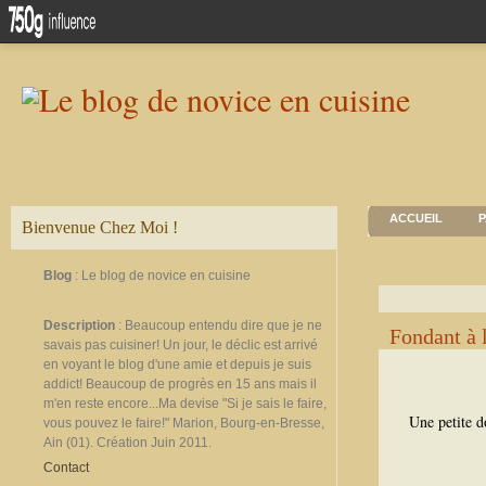
ACCUEIL
P
Bienvenue Chez Moi !
Blog
: Le blog de novice en cuisine
Description
: Beaucoup entendu dire que je ne
Fondant à 
savais pas cuisiner! Un jour, le déclic est arrivé
en voyant le blog d'une amie et depuis je suis
addict! Beaucoup de progrès en 15 ans mais il
m'en reste encore...Ma devise "Si je sais le faire,
Une petite d
vous pouvez le faire!" Marion, Bourg-en-Bresse,
Ain (01). Création Juin 2011.
Contact