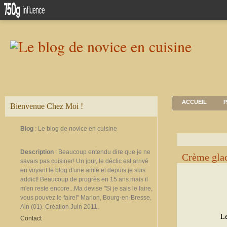
ACCUEIL
P
Bienvenue Chez Moi !
Blog
: Le blog de novice en cuisine
Description
: Beaucoup entendu dire que je ne
Crème gla
savais pas cuisiner! Un jour, le déclic est arrivé
en voyant le blog d'une amie et depuis je suis
addict! Beaucoup de progrès en 15 ans mais il
m'en reste encore...Ma devise "Si je sais le faire,
vous pouvez le faire!" Marion, Bourg-en-Bresse,
Ain (01). Création Juin 2011.
Le
Contact