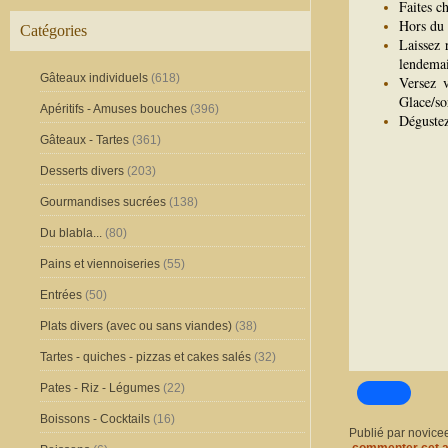
Faites ch
Hors du 
Catégories
Laissez 
lendema
Gâteaux individuels
(618)
Versez v
Glace/so
Apéritifs - Amuses bouches
(396)
Déguste
Gâteaux - Tartes
(361)
Desserts divers
(203)
Gourmandises sucrées
(138)
Du blabla...
(80)
Pains et viennoiseries
(55)
Entrées
(50)
Plats divers (avec ou sans viandes)
(38)
Tartes - quiches - pizzas et cakes salés
(32)
Pates - Riz - Légumes
(22)
Boissons - Cocktails
(16)
Publié par novice