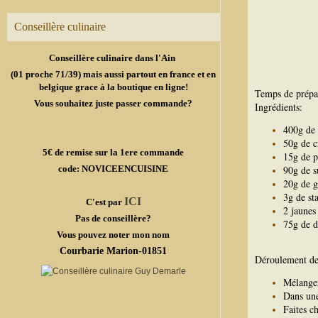
Conseillère culinaire
Conseillère culinaire dans l'Ain
(01 proche 71/39) mais aussi partout en france et en
belgique grace à la boutique en ligne!
Temps de prépa
Vous souhaitez juste passer commande?
Ingrédients:
400g de l
50g de c
5€ de remise sur la 1ere commande
15g de p
code: NOVICEENCUISINE
90g de s
20g de g
3g de sta
ICI
C'est par
2 jaunes
Pas de conseillère?
75g de 
Vous pouvez noter mon nom
Courbarie Marion-01851
Déroulement de 
Mélangez 
Dans une 
Faites c