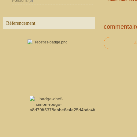
commenter cet a
Poissons
(6)
Réferencement
commentair
A