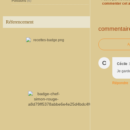
Poissons
(6)
commenter cet a
Réferencement
commentair
A
C
Cécile
Je garde
Répondre