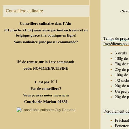
Conseillère culinaire
- Séle
Conseillère culinaire dans l'Ain
(01 proche 71/39) mais aussi partout en france et en
belgique grace à la boutique en ligne!
Temps de prépa
Vous souhaitez juste passer commande?
Ingrédients pour
3 oeufs
100g de 
5€ de remise sur la 1ere commande
70g de s
code: NOVICEENCUISINE
25g de 
100g de 
1/2 sach
ICI
C'est par
20g de n
Pas de conseillère?
Un peu d
Vous pouvez noter mon nom
20g de p
Courbarie Marion-01851
Déroulement de 
Préchauf
Fouettez 