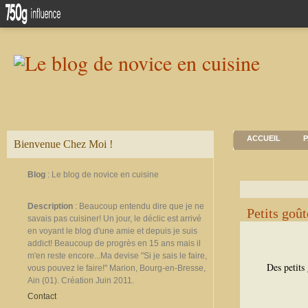
ACCUEIL
P
Bienvenue Chez Moi !
Blog
: Le blog de novice en cuisine
Description
: Beaucoup entendu dire que je ne
Petits goût
savais pas cuisiner! Un jour, le déclic est arrivé
en voyant le blog d'une amie et depuis je suis
addict! Beaucoup de progrès en 15 ans mais il
m'en reste encore...Ma devise "Si je sais le faire,
Des petits
vous pouvez le faire!" Marion, Bourg-en-Bresse,
Ain (01). Création Juin 2011.
Contact