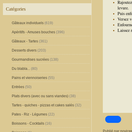
Rajoutez
levure.
Catégories
Puis enf
Versez v
Gâteaux individuels
(619)
Enfourne
Laissez 
Apéritifs - Amuses bouches
(396)
Gâteaux - Tartes
(361)
Desserts divers
(203)
Gourmandises sucrées
(138)
Du blabla...
(80)
Pains et viennoiseries
(55)
Entrées
(50)
Plats divers (avec ou sans viandes)
(38)
Tartes - quiches - pizzas et cakes salés
(32)
Pates - Riz - Légumes
(22)
Boissons - Cocktails
(16)
Publié par novice