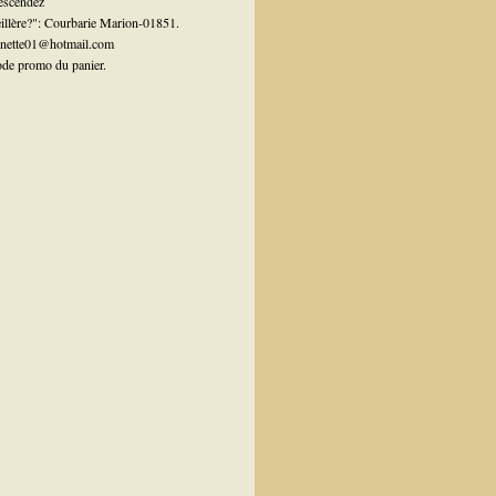
escendez
eillère?": Courbarie Marion-01851.
ionnette01@hotmail.com
ode promo du panier.