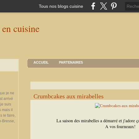
Tous nos blogs cuisine
ACCUEIL
PARTENAIRES
que je ne
Crumbcakes aux mirabelles
st arrivé
je suis
 mais il
 le faire,
La saison des mirabelles a démarré et j'adore ç
n-Bresse,
A vos fourneaux!