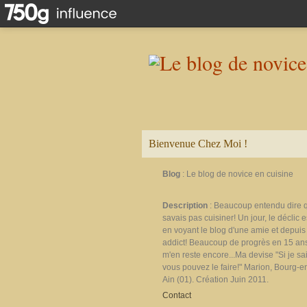
Bienvenue Chez Moi !
Blog
: Le blog de novice en cuisine
Description
: Beaucoup entendu dire 
savais pas cuisiner! Un jour, le déclic e
en voyant le blog d'une amie et depuis 
addict! Beaucoup de progrès en 15 ans
m'en reste encore...Ma devise "Si je sais
vous pouvez le faire!" Marion, Bourg-e
Ain (01). Création Juin 2011.
Contact