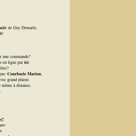
cuits
de Guy Demarle,
A
!
er une commande?
ici
ue en ligne par
.
lère?
Courbarie Marion
igne:
,
vec grand plaisir.
re même à distance.
.
de?
pte:
nt