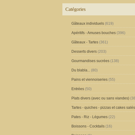
Catégories
Gâteaux individuels
(619)
Apéritifs - Amuses bouches
(396)
Gâteaux - Tartes
(361)
Desserts divers
(203)
Gourmandises sucrées
(138)
Du blabla...
(80)
Pains et viennoiseries
(55)
Entrées
(50)
Plats divers (avec ou sans viandes)
(38
Tartes - quiches - pizzas et cakes salés
Pates - Riz - Légumes
(22)
Boissons - Cocktails
(16)