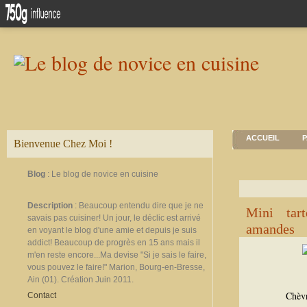
ACCUEIL
P
Bienvenue Chez Moi !
Blog
: Le blog de novice en cuisine
Description
: Beaucoup entendu dire que je ne
Mini tart
savais pas cuisiner! Un jour, le déclic est arrivé
amandes
en voyant le blog d'une amie et depuis je suis
addict! Beaucoup de progrès en 15 ans mais il
m'en reste encore...Ma devise "Si je sais le faire,
vous pouvez le faire!" Marion, Bourg-en-Bresse,
Ain (01). Création Juin 2011.
Chèvr
Contact