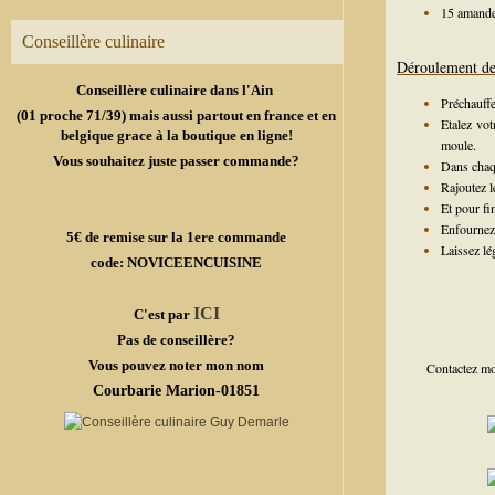
15 amande
Conseillère culinaire
Déroulement de 
Conseillère culinaire dans l'Ain
Préchauffe
(01 proche 71/39) mais aussi partout en france et en
Etalez vot
belgique grace à la boutique en ligne!
moule.
Vous souhaitez juste passer commande?
Dans chaqu
Rajoutez 
Et pour fi
Enfournez 
5€ de remise sur la 1ere commande
Laissez lé
code: NOVICEENCUISINE
ICI
C'est par
Pas de conseillère?
Vous pouvez noter mon nom
Contactez mo
Courbarie Marion-01851