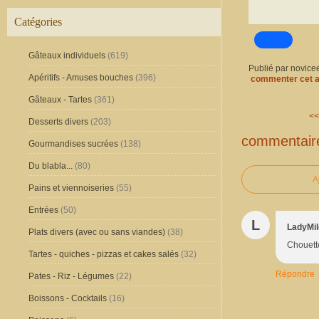
Catégories
Gâteaux individuels
(619)
Publié par novice
Apéritifs - Amuses bouches
(396)
commenter cet a
Gâteaux - Tartes
(361)
<<
Desserts divers
(203)
commentair
Gourmandises sucrées
(138)
Du blabla...
(80)
A
Pains et viennoiseries
(55)
Entrées
(50)
L
LadyMi
Plats divers (avec ou sans viandes)
(38)
Chouette
Tartes - quiches - pizzas et cakes salés
(32)
Répondre
Pates - Riz - Légumes
(22)
Boissons - Cocktails
(16)