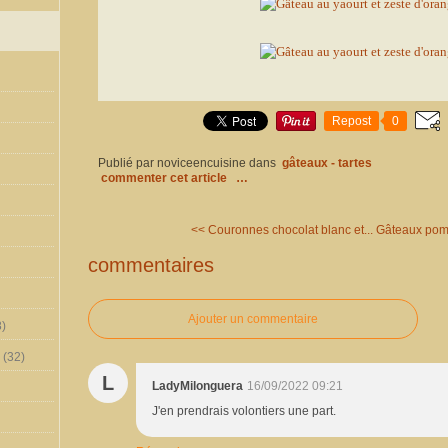
Repost
0
Publié par noviceencuisine
dans
gâteaux - tartes
commenter cet article
…
<< Couronnes chocolat blanc et...
Gâteaux pomm
commentaires
Ajouter un commentaire
)
(32)
L
LadyMilonguera
16/09/2022 09:21
J'en prendrais volontiers une part.