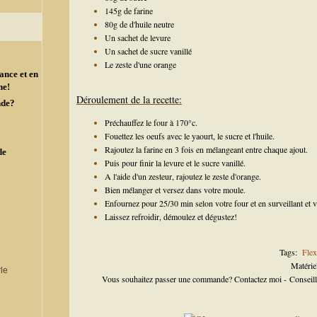
145g de farine
80g de d'huile neutre
Un sachet de levure
Un sachet de sucre vanillé
Le zeste d'une orange
ance et en
ne!
Déroulement de la recette:
nde?
Préchauffez le four à 170°c.
Fouettez les oeufs avec le yaourt, le sucre et l'huile.
Rajoutez la farine en 3 fois en mélangeant entre chaque ajout.
de
Puis pour finir la levure et le sucre vanillé.
A l'aide d'un zesteur, rajoutez le zeste d'orange.
Bien mélanger et versez dans votre moule.
Enfournez pour 25/30 min selon votre four et en surveillant et vé
Laissez refroidir, démoulez et dégustez!
Tags:
Flex
Matérie
Vous souhaitez passer une commande? Contactez moi - Consei