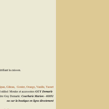
rifiant la cuisson.
ipan
,
Gâteau
,
Gouter
,
Orange
,
Vanille
,
Yaourt
l utilisé: Moules et accessoires
GUY Demarle
llère Guy Demarle:
Courbarie Marion - 01851
ou sur la boutique en ligne directement