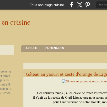
Tous nos blogs cuisine
ACCUEIL
PARTENAIRES
que je ne
Gâteau au yaourt et zeste d'orange de Lig
st arrivé
je suis
 mais il
 le faire,
Ces derniers temps, j'ai eu envie de tester les recett
n-Bresse,
il s'agit de la recette de Cyril Lignac que nous avons
pour l'anniversaire de notre Donuts, mo