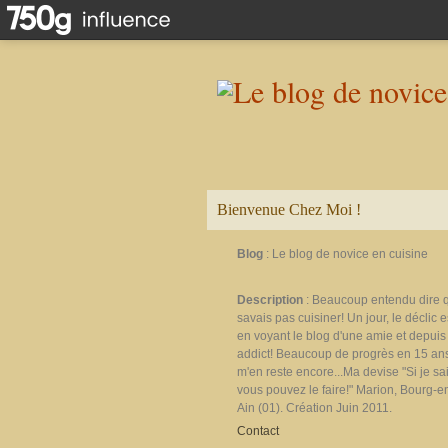
Bienvenue Chez Moi !
Blog
: Le blog de novice en cuisine
Description
: Beaucoup entendu dire 
savais pas cuisiner! Un jour, le déclic e
en voyant le blog d'une amie et depuis 
addict! Beaucoup de progrès en 15 ans
m'en reste encore...Ma devise "Si je sais
vous pouvez le faire!" Marion, Bourg-e
Ain (01). Création Juin 2011.
Contact