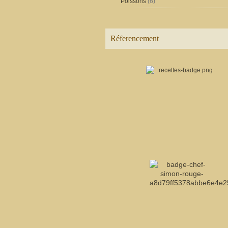
Poissons
(6)
Réferencement