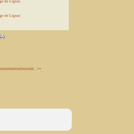
es/raisins/chocolat... >>