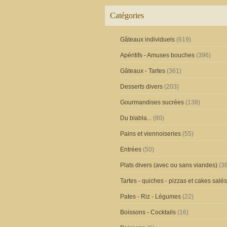
Catégories
Gâteaux individuels
(619)
Apéritifs - Amuses bouches
(396)
Gâteaux - Tartes
(361)
Desserts divers
(203)
Gourmandises sucrées
(138)
Du blabla...
(80)
Pains et viennoiseries
(55)
Entrées
(50)
Plats divers (avec ou sans viandes)
(38
Tartes - quiches - pizzas et cakes salés
Pates - Riz - Légumes
(22)
Boissons - Cocktails
(16)