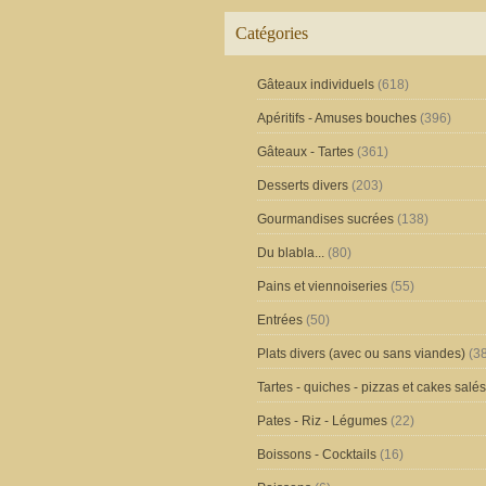
Catégories
Gâteaux individuels
(618)
Apéritifs - Amuses bouches
(396)
Gâteaux - Tartes
(361)
Desserts divers
(203)
Gourmandises sucrées
(138)
Du blabla...
(80)
Pains et viennoiseries
(55)
Entrées
(50)
Plats divers (avec ou sans viandes)
(38
Tartes - quiches - pizzas et cakes salés
Pates - Riz - Légumes
(22)
Boissons - Cocktails
(16)