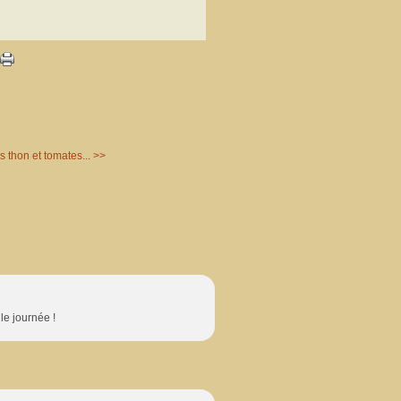
s thon et tomates... >>
lle journée !