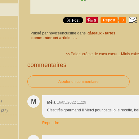
Repost
0
Publié par noviceencuisine
dans
gâteaux - tartes
commenter cet article
…
<< Palets crème de coco coeur...
Minis cake
commentaires
Ajouter un commentaire
M
)
Méla
16/05/2022 11:29
C'est très gourmand !! Merci pour cette jolie recette, be
(32)
Répondre