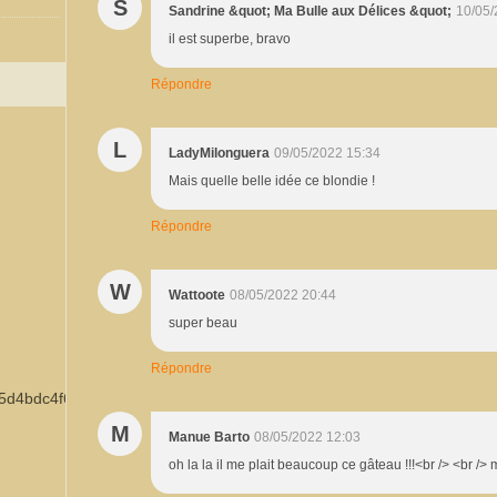
S
Sandrine &quot; Ma Bulle aux Délices &quot;
10/05/
il est superbe, bravo
Répondre
L
LadyMilonguera
09/05/2022 15:34
Mais quelle belle idée ce blondie !
Répondre
W
Wattoote
08/05/2022 20:44
super beau
Répondre
M
Manue Barto
08/05/2022 12:03
oh la la il me plait beaucoup ce gâteau !!!<br /> <br /