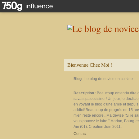
Bienvenue Chez Moi !
Blog
: Le blog de novice en cuisine
Description
: Beaucoup entendu dire 
savais pas cuisiner! Un jour, le déclic e
en voyant le blog d'une amie et depuis 
addict! Beaucoup de progrès en 15 ans
m'en reste encore...Ma devise "Si je sais
vous pouvez le faire!" Marion, Bourg-e
Ain (01). Création Juin 2011.
Contact