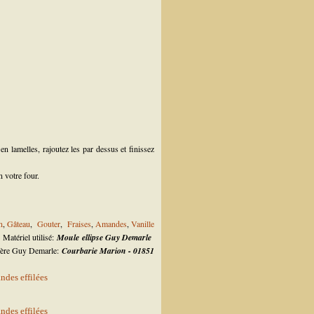
n lamelles, rajoutez les par dessus et finissez
 votre four.
n
,
Gâteau
,
Gouter
,
Fraises
,
Amandes
,
Vanille
Matériel utilisé:
Moule ellipse Guy Demarle
llère Guy Demarle:
Courbarie Marion - 01851