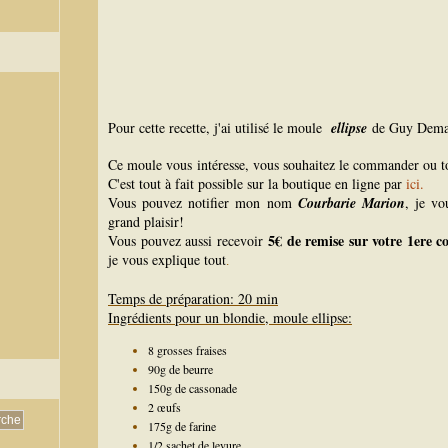
Pour cette recette, j'ai utilisé le moule
ellipse
de Guy Dema
Ce moule vous intéresse, vous souhaitez le commander ou 
C'est tout à fait possible sur la boutique en ligne par
ici.
Vous pouvez notifier mon nom
Courbarie Marion
, je vo
grand plaisir!
5€ de remise sur votre 1ere
Vous pouvez aussi recevoir
je vous explique tout
.
Temps de préparation: 20 min
Ingrédients pour un blondie, moule ellipse:
8 grosses fraises
90g de beurre
150g de cassonade
2 œufs
175g de farine
1/2 sachet de levure