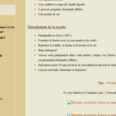
Une cuillère à soupe de vanille liquide
2 grosses poignées d'amande effilées
Une pointe de sel
Déroulement de la recette:
ance et en
ne!
Préchauffez le four à 180°c.
nde?
Fouettez le beurre avec la cassonade et les œufs.
Rajoutez la vanille, la farine et la levure et le sel.
Bien mélangez!
Versez votre préparation dans votre moule, coupez vos fraises e
de
en parsemant d'amandes effilées.
Enfournez pour 35 min environ en surveillant la cuisson et selon
Laissez refroidir, démoulez et dégustez!
Tags:
Flexipa
Il vous intéresse? Contactez moi - Consei