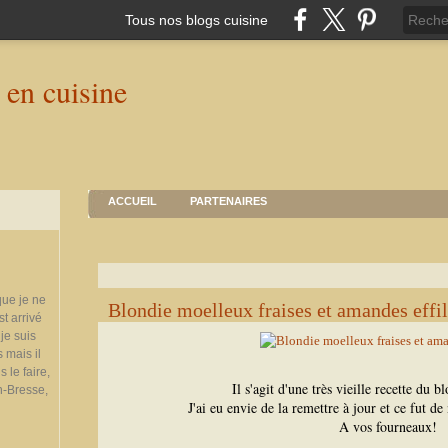
Tous nos blogs cuisine
ACCUEIL
PARTENAIRES
que je ne
Blondie moelleux fraises et amandes effi
st arrivé
je suis
 mais il
 le faire,
Il s'agit d'une très vieille recette du 
n-Bresse,
J'ai eu envie de la remettre à jour et ce fut d
A vos fourneaux!