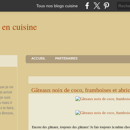
Tous nos blogs cuisine
ACCUEIL
PARTENAIRES
que je ne
Gâteaux noix de coco, framboises et abri
st arrivé
je suis
 mais il
 le faire,
n-Bresse,
Encore des gâteaux, toujours des gâteaux! Je fais toujours la même chos