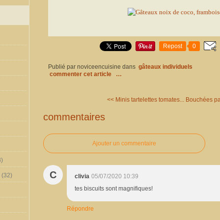
Repost
0
Publié par noviceencuisine
dans
gâteaux individuels
commenter cet article
…
<< Minis tartelettes tomates...
Bouchées pa
commentaires
Ajouter un commentaire
)
C
(32)
clivia
05/07/2020 10:39
tes biscuits sont magnifiques!
Répondre