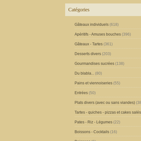
Catégories
Gâteaux individuels
(618)
Apéritifs - Amuses bouches
(396)
Gâteaux - Tartes
(361)
Desserts divers
(203)
Gourmandises sucrées
(138)
Du blabla...
(80)
Pains et viennoiseries
(55)
Entrées
(50)
Plats divers (avec ou sans viandes)
(38
Tartes - quiches - pizzas et cakes salés
Pates - Riz - Légumes
(22)
Boissons - Cocktails
(16)