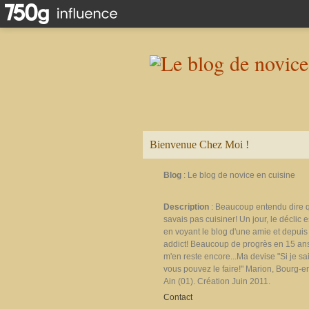
Bienvenue Chez Moi !
Blog
: Le blog de novice en cuisine
Description
: Beaucoup entendu dire 
savais pas cuisiner! Un jour, le déclic e
en voyant le blog d'une amie et depuis 
addict! Beaucoup de progrès en 15 ans
m'en reste encore...Ma devise "Si je sais
vous pouvez le faire!" Marion, Bourg-e
Ain (01). Création Juin 2011.
Contact