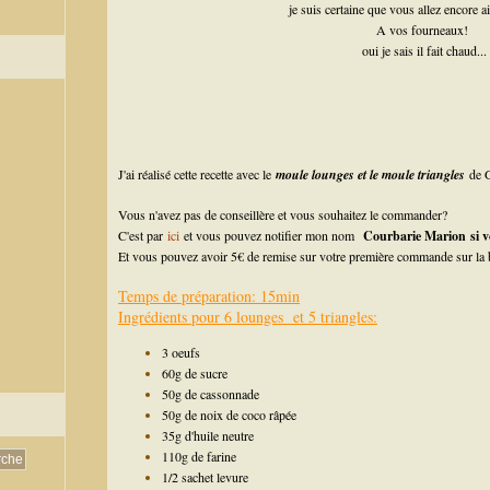
je suis certaine que vous allez encore a
A vos fourneaux!
oui je sais il fait chaud...
J'ai réalisé cette recette avec le
moule lounges et le moule triangles
de 
Vous n'avez pas de conseillère et vous souhaitez le commander?
C'est par
ici
et vous pouvez notifier mon nom
Courbarie Marion
si 
Et vous pouvez avoir 5€ de remise sur votre première commande sur la b
Temps de préparation: 15min
Ingrédients pour 6 lounges et 5 triangles:
3 oeufs
60g de sucre
50g de cassonnade
50g de noix de coco râpée
35g d'huile neutre
110g de farine
1/2 sachet levure