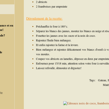
2 abricots
2 framboises par empreinte
Déroulement de la recette:
ance et en
Préchauffez le four à 180°c.
ne!
Séparez les blancs des jaunes, montez les blancs en neige et rése
nde?
Fouettez les jaunes avec les sucre et la noix de coco.
Rajoutez l'huile bien mélangez.
Et enfin rajoutez la farine et la levure.
Bien mélangez et rajoutez délicatement vos blancs d'oeufs à vo
de
vos moules.
Coupez vos abricots en lamelles, déposez en deux par empreinte
Enfournez pour 15/18 min, attention selon votre four à surveille
Laissez refroidir, démoulez et dégustez!
Tags:
Gateau
,
Matér