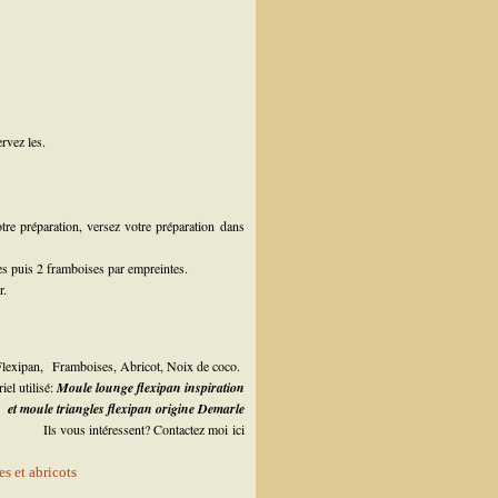
rvez les.
tre préparation, versez votre préparation dans
s puis 2 framboises par empreintes.
r.
Flexipan,
Framboises
,
Abricot
,
Noix de coco
.
iel utilisé:
Moule lounge flexipan inspiration
et moule triangles flexipan origine Demarle
Ils vous intéressent? Contactez moi
ici