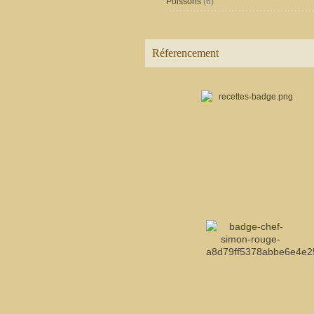
Poissons
(6)
Réferencement