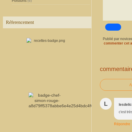
Poissons
(6)
Réferencement
Publié par novice
commenter cet a
commentair
A
L
lesdeli
c'est trè
Répondre