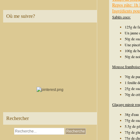
Repos pâte: 1h 
Ingrédients pour
Où me suivre?
Sablés coco:
125g de fa
Un jaune 
50g de su
Une pincée
100g de be
50g de no
Mousse framboise
70g de pu
1 feuille d
25g de su
70g de crè
Glaçage miroir rou
38g d'eau
Rechercher
75g de su
5.5g de gé
75g de gl
75g de cho