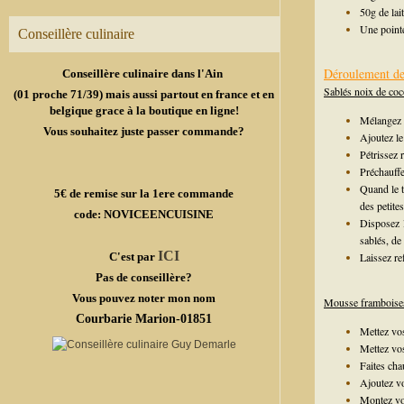
50g de lai
Une pointe
Conseillère culinaire
Déroulement de 
Conseillère culinaire dans l'Ain
Sablés noix de coc
(01 proche 71/39) mais aussi partout en france et en
belgique grace à la boutique en ligne!
Mélangez l
Vous souhaitez juste passer commande?
Ajoutez le
Pétrissez 
Préchauffe
Quand le t
5€ de remise sur la 1ere commande
des petites
code: NOVICEENCUISINE
Disposez l
sablés, de 
ICI
C'est par
Laissez ref
Pas de conseillère?
Vous pouvez noter mon nom
Mousse framboise
Courbarie Marion-01851
Mettez vos
Mettez vos
Faites cha
Ajoutez vo
Montez vot