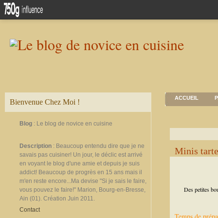
ACCUEIL
P
Bienvenue Chez Moi !
Blog
: Le blog de novice en cuisine
Description
: Beaucoup entendu dire que je ne
Minis tart
savais pas cuisiner! Un jour, le déclic est arrivé
en voyant le blog d'une amie et depuis je suis
addict! Beaucoup de progrès en 15 ans mais il
m'en reste encore...Ma devise "Si je sais le faire,
Des petites bo
vous pouvez le faire!" Marion, Bourg-en-Bresse,
Ain (01). Création Juin 2011.
Contact
Temps de prépa