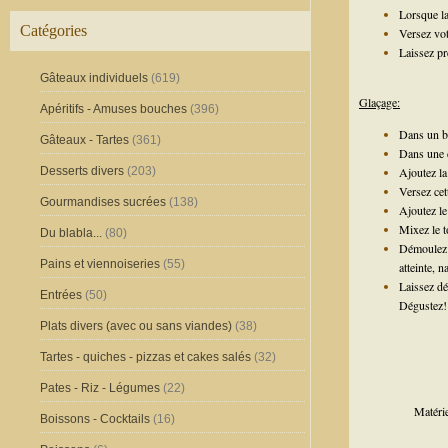
Lorsque la
Catégories
Versez vo
Laissez pr
Gâteaux individuels
(619)
Glaçage:
Apéritifs - Amuses bouches
(396)
Dans un bol
Gâteaux - Tartes
(361)
Dans une c
Desserts divers
(203)
Ajoutez la
Versez cet
Gourmandises sucrées
(138)
Ajoutez le 
Mixez le t
Du blabla...
(80)
Démoulez v
Pains et viennoiseries
(55)
atteinte, 
Laissez dé
Entrées
(50)
Dégustez!
Plats divers (avec ou sans viandes)
(38)
Tartes - quiches - pizzas et cakes salés
(32)
Pates - Riz - Légumes
(22)
Matérie
Boissons - Cocktails
(16)