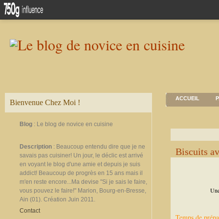
ACCUEIL
P
Bienvenue Chez Moi !
Blog
: Le blog de novice en cuisine
Description
: Beaucoup entendu dire que je ne
Biscuits a
savais pas cuisiner! Un jour, le déclic est arrivé
en voyant le blog d'une amie et depuis je suis
addict! Beaucoup de progrès en 15 ans mais il
m'en reste encore...Ma devise "Si je sais le faire,
Une
vous pouvez le faire!" Marion, Bourg-en-Bresse,
Ain (01). Création Juin 2011.
Contact
Temps de prépa