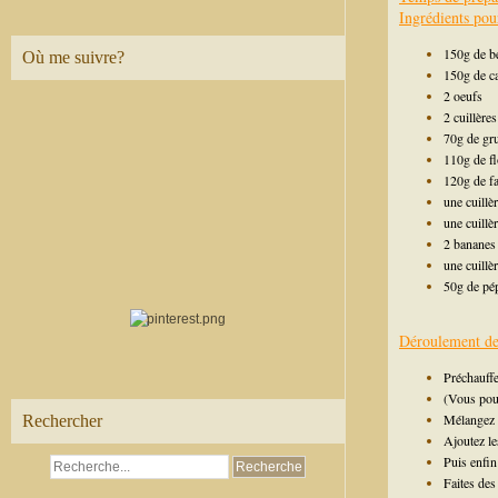
Ingrédients pou
150g de b
Où me suivre?
150g de c
2 oeufs
2 cuillère
70g de gr
110g de f
120g de fa
une cuillè
une cuillèr
2 bananes
une cuillè
50g de pép
Déroulement de 
Préchauffe
(Vous pouv
Mélangez l
Rechercher
Ajoutez les
Puis enfin
Faites des 