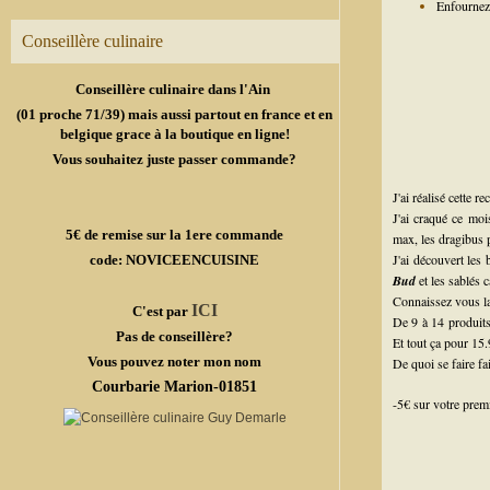
Enfournez
Conseillère culinaire
Conseillère culinaire dans l'Ain
(01 proche 71/39) mais aussi partout en france et en
belgique grace à la boutique en ligne!
Vous souhaitez juste passer commande?
J'ai réalisé cette r
J'ai craqué ce moi
5€ de remise sur la 1ere commande
max, les dragibus 
J'ai découvert les
code: NOVICEENCUISINE
Bud
et les sablés c
Connaissez vous 
ICI
C'est par
De 9 à 14 produits
Pas de conseillère?
Et tout ça pour 15.
Vous pouvez noter mon nom
De quoi se faire fai
Courbarie Marion-01851
-5€ sur votre prem