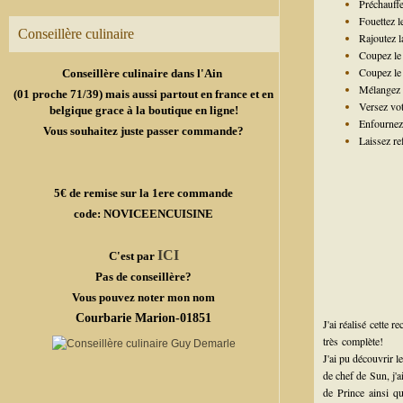
Préchauffe
Fouettez le
Conseillère culinaire
Rajoutez la
Coupez le 
Coupez le 
Conseillère culinaire dans l'Ain
Mélangez l
(01 proche 71/39) mais aussi partout en france et en
Versez vot
belgique grace à la boutique en ligne!
Enfournez
Vous souhaitez juste passer commande?
Laissez re
5€ de remise sur la 1ere commande
code: NOVICEENCUISINE
ICI
C'est par
Pas de conseillère?
Vous pouvez noter mon nom
Courbarie Marion-01851
J'ai réalisé cette 
très complète!
J'ai pu découvrir l
de chef de Sun, j'a
de Prince ainsi q