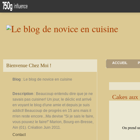
ACCUEIL
P
Bienvenue Chez Moi !
Blog
: Le blog de novice en cuisine
Description
: Beaucoup entendu dire que je ne
Cakes aux 
savais pas cuisiner! Un jour, le déclic est arrivé
en voyant le blog d'une amie et depuis je suis
addict! Beaucoup de progrès en 15 ans mais il
m'en reste encore...Ma devise "Si je sais le faire,
vous pouvez le faire!" Marion, Bourg-en-Bresse,
On prend une
Ain (01). Création Juin 2011.
Contact