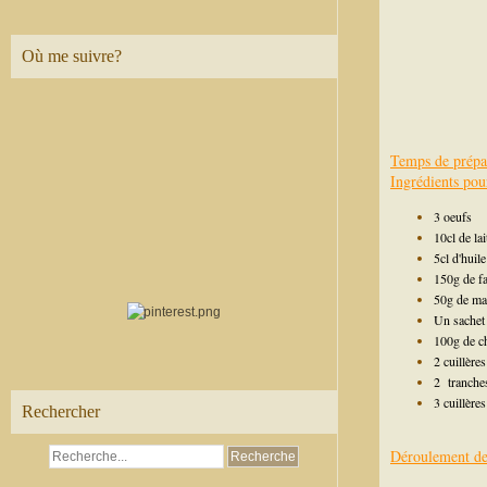
Où me suivre?
Temps de prépa
Ingrédients pou
3 oeufs
10cl de lai
5cl d'huile
150g de fa
50g de ma
Un sachet
100g de c
2 cuillère
2 tranche
3 cuillère
Rechercher
Déroulement de 