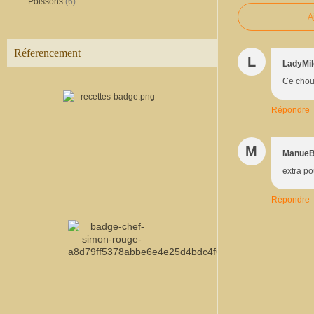
Poissons
(6)
A
Réferencement
L
LadyMi
Ce choue
Répondre
M
Manue
extra po
Répondre