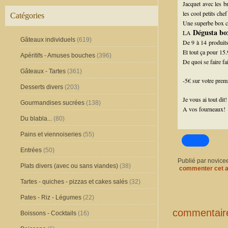
Jacquet avec les br
les cool petits che
Catégories
Une superbe box co
Dégusta bo
LA
Gâteaux individuels
(619)
De 9 à 14 produits
Et tout ça pour 15.
Apéritifs - Amuses bouches
(396)
De quoi se faire fai
Gâteaux - Tartes
(361)
-5€ sur votre prem
Desserts divers
(203)
Je vous ai tout dit!
Gourmandises sucrées
(138)
A vos fourneaux!
Du blabla...
(80)
Pains et viennoiseries
(55)
Entrées
(50)
Publié par novice
Plats divers (avec ou sans viandes)
(38)
commenter cet a
Tartes - quiches - pizzas et cakes salés
(32)
Pates - Riz - Légumes
(22)
commentair
Boissons - Cocktails
(16)