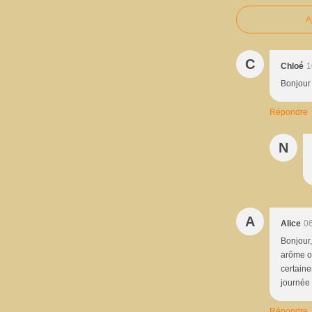
A
C
Chloé
1
Bonjour 
Répondre
N
A
Alice
06
Bonjour,
arôme ou
certaine
journée
Répondre