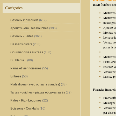
Insert framboises/m
Catégories
Mettez vos
Mettez vot
Gâteaux individuels
(619)
mixez gros
Ajoutez vo
Apéritifs - Amuses bouches
(396)
Montez vot
Gâteaux - Tartes
(361)
Lorsque la
Versez vo
Desserts divers
(203)
poser la g
Gourmandises sucrées
(138)
Mettez vot
Du blabla...
(80)
Faites cha
Essorez vo
Pains et viennoiseries
(55)
Versez vot
Laissez p
Entrées
(50)
Plats divers (avec ou sans viandes)
(38)
Financier frambois
Tartes - quiches - pizzas et cakes salés
(32)
Préchauffe
Pates - Riz - Légumes
(22)
Mélangez l
Versez vot
Boissons - Cocktails
(16)
par dessus