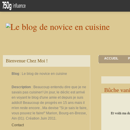
ACCUEIL
P
Bienvenue Chez Moi !
Blog
: Le blog de novice en cuisine
Description
: Beaucoup entendu dire que je ne
Bûche vani
savais pas cuisiner! Un jour, le déclic est arrivé
en voyant le blog d'une amie et depuis je suis
addict! Beaucoup de progrès en 15 ans mais il
m'en reste encore...Ma devise "Si je sais le faire,
Et voilà ma de
vous pouvez le faire!" Marion, Bourg-en-Bresse,
Ain (01). Création Juin 2011.
Contact