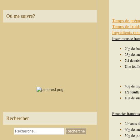
Où me suivre?
Temps de prépa
Temps de froid
Ingrédients pou
Insert mousse fram
70g de fr
25g de su
7cl de crè
Une feuill
40g de myr
1/2 feuille
10g de su
Financier frambois
Rechercher
2 blancs d
60g de suc
30g de po