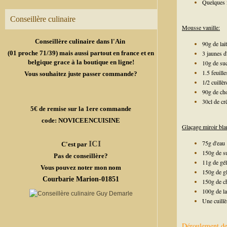
Quelques 
Conseillère culinaire
Mousse vanille:
Conseillère culinaire dans l'Ain
90g de lait
(01 proche 71/39) mais aussi partout en france et en
3 jaunes d
belgique grace à la boutique en ligne!
10g de su
1.5 feuille
Vous souhaitez juste passer commande?
1/2 cuillè
90g de cho
30cl de cr
5€ de remise sur la 1ere commande
code: NOVICEENCUISINE
Glaçage miroir bla
75g d'eau
ICI
C'est par
150g de s
Pas de conseillère?
11g de gél
Vous pouvez noter mon nom
150g de g
Courbarie Marion-01851
150g de c
100g de la
Une cuillè
Déroulement de 