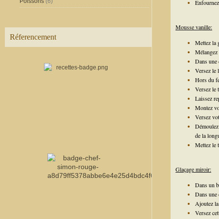
Poissons
(6)
Enfournez
Mousse vanille:
Réferencement
Mettez la 
Mélangez l
Dans une ca
Versez le 
Hors du fe
Versez le 
Laissez re
Montez vot
Versez vot
Démoulez v
de la long
Mettez le
Glaçage miroir:
Dans un bol
Dans une c
Ajoutez la
Versez cet