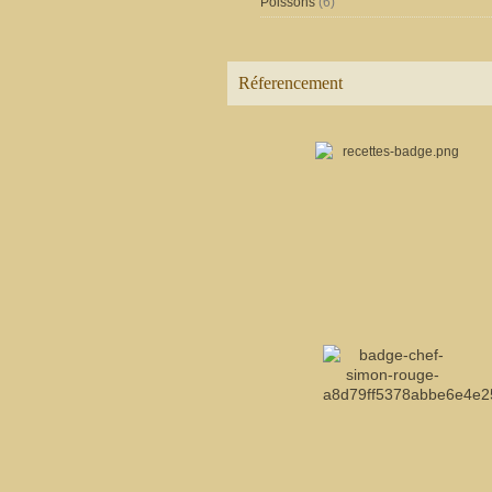
Poissons
(6)
Réferencement