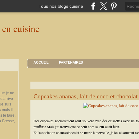
Tous nos blogs cuisine
ACCUEIL
PARTENAIRES
que je ne
Cupcakes ananas, lait de coco et chocolat
st arrivé
je suis
 mais il
 le faire,
Des cupcakes normalement sont souvent avec des caissettes avec un top
n-Bresse,
muffins! Mais j'ai trouvé que ce petit nom là leur allait bien.
Et l'association ananas/chocolat se marie à merveille, je les ai souvent as