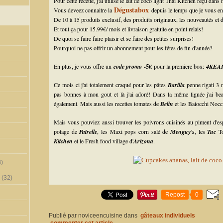
Pour cette recette, j'ai utilisé le lait de coco light Thai Kitchen reçu dans
Dégustabox
Vous deveez connaitre la
depuis le temps que je vous en
De 10 à 15 produits exclusif, des produits originaux, les nouveautés et
Et tout ça pour 15.99€/ mois et livraison gratuite en point relais!
De quoi se faire faire plaisir et se faire des petites surprises!
Pourquoi ne pas offrir un abonnement pour les fêtes de fin d'année?
En plus, je vous offre un
code promo
-5€
pour la premiere box:
4KEA
Ce mois ci j'ai totalement craqué pour les pâtes
Barilla
penne rigati 3 m
pas bonnes à mon gout et là j'ai adoré! Dans la même lignée j'ai b
également. Mais aussi les recettes tomates de
Belin
et les Baiocchi Nocc
Mais vous pouviez aussi trouver les poivrons cuisinés au piment d'es
potage de
Patrelle
, les Maxi pops corn salé de
Menguy's
, les
Tuc
To
Kitchen
et le Fresh food village d'
Arizona
.
)
(32)
Repost
0
Publié par noviceencuisine
dans
gâteaux individuels