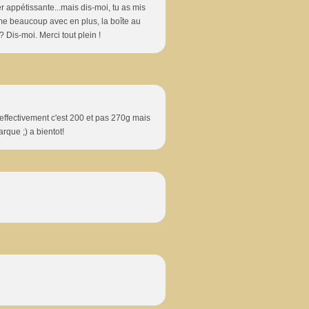
er appétissante...mais dis-moi, tu as mis
me beaucoup avec en plus, la boîte au
? Dis-moi. Merci tout plein !
 effectivement c'est 200 et pas 270g mais
arque ;) a bientot!