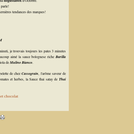
 ma
degustabox
d'Octobre.
 parle!
 dernières tendances des marques!
M
inuti, je trouvais toujours les pates 3 minutes
eaucoup aimé la sauce bolognese riche
Barilla
iola de
Mulino Bianco
.
pelette de chez
Cassegrain
, l'arôme saveur de
mates et herbes, la Sauce thai satay de
Thai