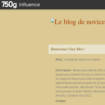
Bienvenue Chez Moi !
Blog
: Le blog de novice en cuisine
Description
: Beaucoup entendu dire 
savais pas cuisiner! Un jour, le déclic e
en voyant le blog d'une amie et depuis 
addict! Beaucoup de progrès en 15 ans
m'en reste encore...Ma devise "Si je sais
vous pouvez le faire!" Marion, Bourg-e
Ain (01). Création Juin 2011.
Contact