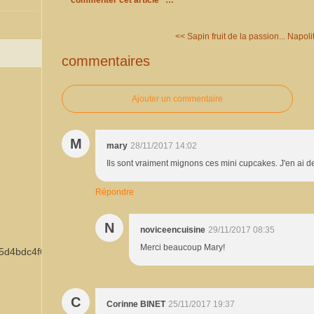
commenter cet article
…
<< Sapin fruit de la passion...
Napoli
commentaires
Ajouter un commentaire
M
mary
28/11/2017 14:02
Ils sont vraiment mignons ces mini cupcakes. J'en ai d
Répondre
N
noviceencuisine
29/11/2017 08:35
Merci beaucoup Mary!
C
Corinne BINET
25/11/2017 19:37