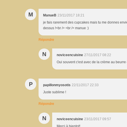
M
ManueB
23/11/2017 18:21
je fais rarement des cupcakes mais tu me donnes envie 
dessus !<br /> <br /> manue :)
Répondre
N
noviceencuisine
27/11/2017 08:22
Oui souvent c'est avec de la crème au beurre 
P
papillonmyosotis
22/11/2017 22:33
Juste sublime !
Répondre
N
noviceencuisine
23/11/2017 09:57
Merci à bientot!