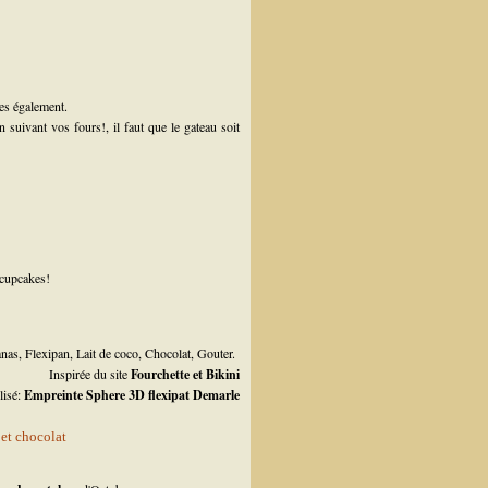
les également.
suivant vos fours!, il faut que le gateau soit
 cupcakes!
nas
,
Flexipan
,
Lait de coco
,
Chocolat
,
Gouter
.
Inspirée du site
Fourchette et Bikini
lisé:
Empreinte Sphere 3D flexipat Demarle