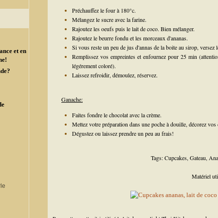
Préchauffez le four à 180°c.
Mélangez le sucre avec la farine.
Rajoutez les oeufs puis le lait de coco. Bien mélanger.
Rajoutez le beurre fondu et les morceaux d'ananas.
Si vous reste un peu de jus d'annas de la boite au sirop, versez 
ance et en
Remplissez vos empreintes et enfournez pour 25 min (attention 
ne!
légérement coloré).
nde?
Laissez refroidir, démoulez, réservez.
Ganache:
de
Faites fondre le chocolat avec la crème.
Mettez votre préparation dans une poche à douille, décorez vos
Dégustez ou laissez prendre un peu au frais!
Tags:
Cupcakes
,
Gateau
,
Ana
Matériel uti