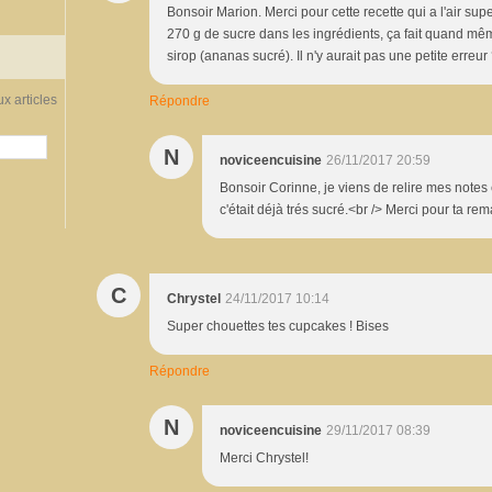
Bonsoir Marion. Merci pour cette recette qui a l'air sup
270 g de sucre dans les ingrédients, ça fait quand mê
sirop (ananas sucré). Il n'y aurait pas une petite erreur 
x articles
Répondre
N
noviceencuisine
26/11/2017 20:59
Bonsoir Corinne, je viens de relire mes notes
c'était déjà trés sucré.<br /> Merci pour ta rem
C
Chrystel
24/11/2017 10:14
Super chouettes tes cupcakes ! Bises
Répondre
N
noviceencuisine
29/11/2017 08:39
Merci Chrystel!