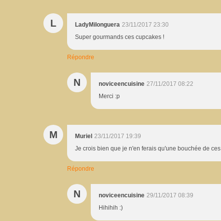
L
LadyMilonguera
23/11/2017 23:30
Super gourmands ces cupcakes !
Répondre
N
noviceencuisine
27/11/2017 08:22
Merci :p
M
Muriel
23/11/2017 19:39
Je crois bien que je n'en ferais qu'une bouchée de ce
Répondre
N
noviceencuisine
29/11/2017 08:39
Hihihih :)