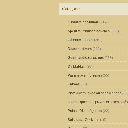
Catégories
Gâteaux individuels
(619)
Apéritifs - Amuses bouches
(396)
Gâteaux - Tartes
(361)
Desserts divers
(203)
Gourmandises sucrées
(138)
Du blabla...
(80)
Pains et viennoiseries
(55)
Entrées
(50)
Plats divers (avec ou sans viandes)
(38
Tartes - quiches - pizzas et cakes salés
Pates - Riz - Légumes
(22)
Boissons - Cocktails
(16)