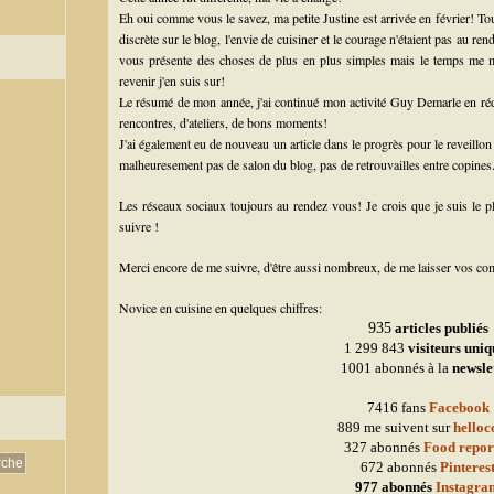
Eh oui comme vous le savez, ma petite Justine est arrivée en février! Tou
discrète sur le blog, l'envie de cuisiner et le courage n'étaient pas au ren
vous présente des choses de plus en plus simples mais le temps me ma
revenir j'en suis sur!
Le résumé de mon année, j'ai continué mon activité Guy Demarle en réd
rencontres, d'ateliers, de bons moments!
J'ai également eu de nouveau un article dans le progrès pour le reveillo
malheuresement pas de salon du blog, pas de retrouvailles entre copines
Les réseaux sociaux toujours au rendez vous! Je crois que je suis le 
suivre !
Merci encore de me suivre, d'être aussi nombreux, de me laisser vos comm
Novice en cuisine en quelques chiffres:
935
articles publiés
1 299 843
visiteurs uniq
1001 abonnés à la
newsle
7416 fans
Facebook
889 me suivent sur
helloc
327 abonnés
Food repor
672 abonnés
Pinteres
977 abonnés
Instagra