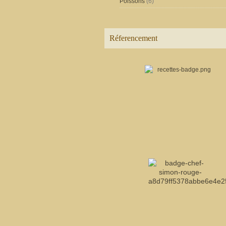
Poissons
(6)
Réferencement