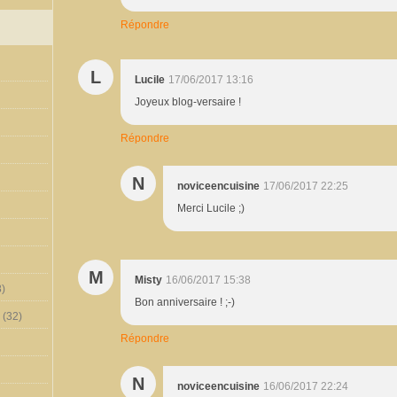
Répondre
L
Lucile
17/06/2017 13:16
Joyeux blog-versaire !
Répondre
N
noviceencuisine
17/06/2017 22:25
Merci Lucile ;)
M
Misty
16/06/2017 15:38
)
Bon anniversaire ! ;-)
(32)
Répondre
N
noviceencuisine
16/06/2017 22:24