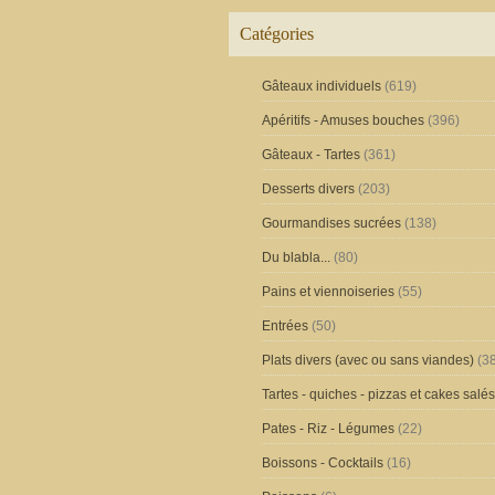
Catégories
Gâteaux individuels
(619)
Apéritifs - Amuses bouches
(396)
Gâteaux - Tartes
(361)
Desserts divers
(203)
Gourmandises sucrées
(138)
Du blabla...
(80)
Pains et viennoiseries
(55)
Entrées
(50)
Plats divers (avec ou sans viandes)
(38
Tartes - quiches - pizzas et cakes salés
Pates - Riz - Légumes
(22)
Boissons - Cocktails
(16)