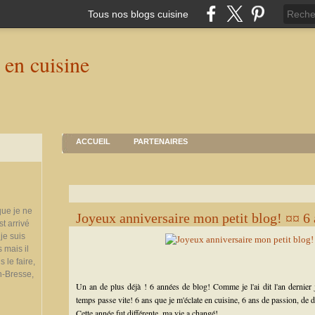
Tous nos blogs cuisine
ACCUEIL
PARTENAIRES
que je ne
Joyeux anniversaire mon petit blog! ¤¤ 6 
st arrivé
je suis
 mais il
 le faire,
n-Bresse,
Un an de plus déjà ! 6 années de blog! Comme je l'ai dit l'an dernier 
temps passe vite! 6 ans que je m'éclate en cuisine, 6 ans de passion, de d
Cette année fut différente, ma vie a changé!