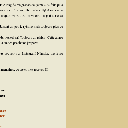
t le long de ma grossesse, je me suis faite plus
dez vous! Et aujourd'hui, elle a déjà 4 mois et je
nque! Mais c'est provisoire, la patisserie va
uisant un peu le rythme mais toujours plus de
n du nouvel an! Toujours un plaisir! Cette année
...L'année prochaine j'espère!
plus souvent sur Instagram! N'hésitez pas à me
entaires, de tester mes recettes !!!!
ues
tter
oton
ter
t
m