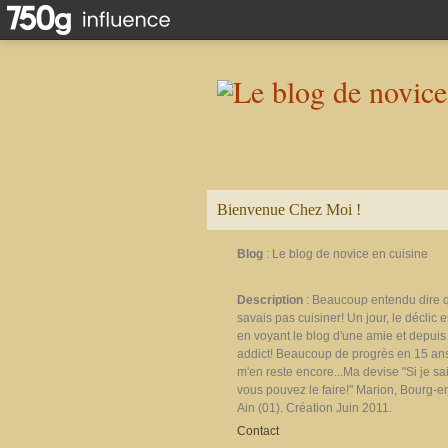
Bienvenue Chez Moi !
Blog
: Le blog de novice en cuisine
Description
: Beaucoup entendu dire 
savais pas cuisiner! Un jour, le déclic e
en voyant le blog d'une amie et depuis 
addict! Beaucoup de progrès en 15 ans
m'en reste encore...Ma devise "Si je sais
vous pouvez le faire!" Marion, Bourg-e
Ain (01). Création Juin 2011.
Contact