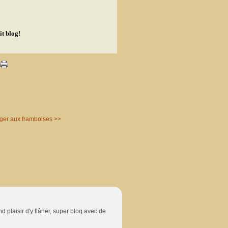
t blog!
ger aux framboises >>
nd plaisir d'y flâner, super blog avec de