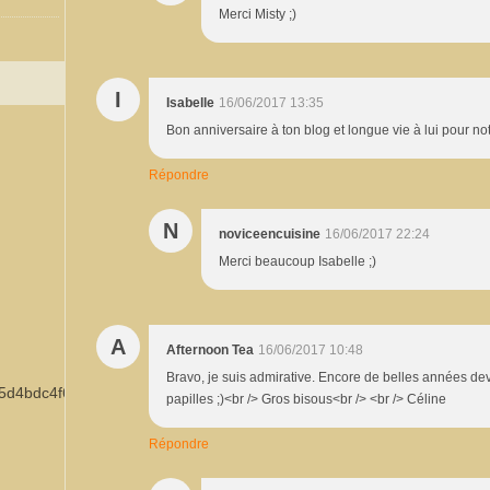
Merci Misty ;)
I
Isabelle
16/06/2017 13:35
Bon anniversaire à ton blog et longue vie à lui pour 
Répondre
N
noviceencuisine
16/06/2017 22:24
Merci beaucoup Isabelle ;)
A
Afternoon Tea
16/06/2017 10:48
Bravo, je suis admirative. Encore de belles années deva
papilles ;)<br /> Gros bisous<br /> <br /> Céline
Répondre