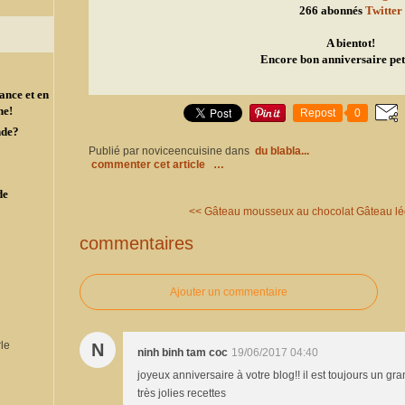
266 abonnés
Twitter
A bientot!
Encore bon anniversaire peti
ance et en
ne!
Repost
0
nde?
Publié par noviceencuisine
dans
du blabla...
commenter cet article
…
de
<< Gâteau mousseux au chocolat
Gâteau lé
commentaires
Ajouter un commentaire
N
ninh binh tam coc
19/06/2017 04:40
joyeux anniversaire à votre blog!! il est toujours un gra
très jolies recettes