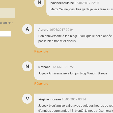
N
noviceencuisine
16/06/2017 22:25
Merci Céline, c'est trés gentil je vais faire au m
x articles
A
Aurore
16/06/2017 10:04
Bon anniversaire à ton blog! Et oui quelle belle année p
passe bien trop vite! bisous.
Répondre
N
Nathalie
16/06/2017 07:23
Joyeux Anniversaiire à ton joli blog Marion. Bisous
Répondre
V
virginie moreau
16/06/2017 03:34
Joyeux blog'anniversaire avec quelques heures de retar
d'années gourmandes ! Et bientôt tu nous présentera le