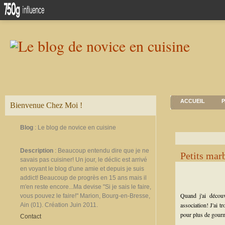
ACCUEIL
P
Bienvenue Chez Moi !
Blog
: Le blog de novice en cuisine
Description
: Beaucoup entendu dire que je ne
Petits mar
savais pas cuisiner! Un jour, le déclic est arrivé
en voyant le blog d'une amie et depuis je suis
addict! Beaucoup de progrès en 15 ans mais il
m'en reste encore...Ma devise "Si je sais le faire,
Quand j'ai découve
vous pouvez le faire!" Marion, Bourg-en-Bresse,
association! J'ai t
Ain (01). Création Juin 2011.
pour plus de gourm
Contact