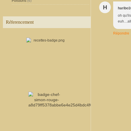
Poissons
(6)
H
haribo1
oh qu'il
euh....a
Réferencement
Répondre