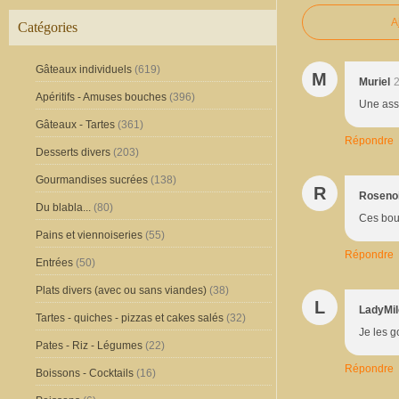
A
Catégories
Gâteaux individuels
(619)
M
Muriel
2
Apéritifs - Amuses bouches
(396)
Une asso
Gâteaux - Tartes
(361)
Répondre
Desserts divers
(203)
Gourmandises sucrées
(138)
R
Rosenoi
Du blabla...
(80)
Ces bouc
Pains et viennoiseries
(55)
Répondre
Entrées
(50)
Plats divers (avec ou sans viandes)
(38)
L
LadyMi
Tartes - quiches - pizzas et cakes salés
(32)
Je les g
Pates - Riz - Légumes
(22)
Répondre
Boissons - Cocktails
(16)