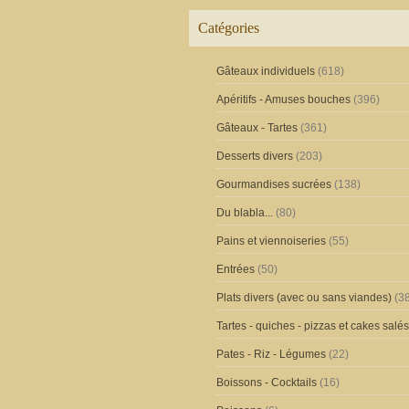
Catégories
Gâteaux individuels
(618)
Apéritifs - Amuses bouches
(396)
Gâteaux - Tartes
(361)
Desserts divers
(203)
Gourmandises sucrées
(138)
Du blabla...
(80)
Pains et viennoiseries
(55)
Entrées
(50)
Plats divers (avec ou sans viandes)
(38
Tartes - quiches - pizzas et cakes salés
Pates - Riz - Légumes
(22)
Boissons - Cocktails
(16)