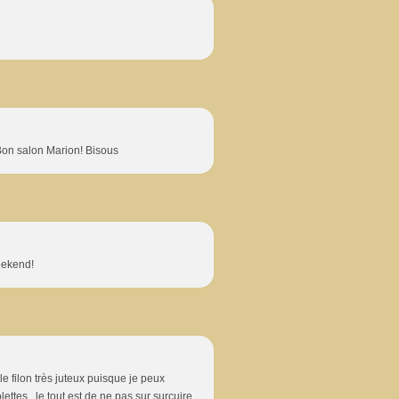
 Bon salon Marion! Bisous
eekend!
 le filon très juteux puisque je peux
ettes...le tout est de ne pas sur surcuire