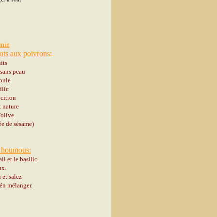
5min
ots aux poivrons:
its
 sans peau
moule
ilic
 citron
t nature
d'olive
ée de sésame)
u houmous:
l et le basilic.
ux.
 et salez
ién mélanger.