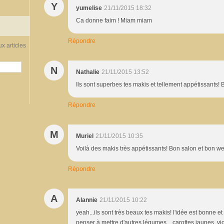
Y
yumelise
21/11/2015 18:32
Ca donne faim ! Miam miam
Répondre
x articles
N
Nathalie
21/11/2015 13:52
Ils sont superbes tes makis et tellement appétissants!
Répondre
M
Muriel
21/11/2015 10:35
Voilà des makis très appétissants! Bon salon et bon w
Répondre
A
Alannie
21/11/2015 10:22
yeah...ils sont très beaux tes makis! l'idée est bonne et
penser à mettre d'autres légumes ...carottes jaunes, viol