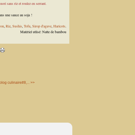
ri sans riz et roulez en serrant.
ans une sauce au soja !
ron
,
Riz
,
Sushis
,
Tofu
,
Sirop d'agave
,
Haricots
.
Matériel utlisé: Natte de bambou
log culinaire#8,... >>