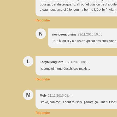
pour garder du croquant...ah oui et puis on peut ajou
oléagineux...merci à toi pour la bonne idée<br /> Alan
Répondre
N
noviceencuisine
23/11/2015 10:56
Tout à fait, il y a plus d'explications chez Anna e
L
LadyMilonguera
21/11/2015 08:52
Ils sont joliment réussis ces makis...
Répondre
M
Mely
21/11/2015 08:44
Bravo, comme ils sont réussis ! j'adore ça...<br /> Bisou
Répondre