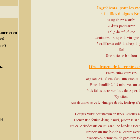
Ingrédients pour les ma
3 feuilles d’algues No
200g de riz à sushi
¼ d’un potimarron
150g de tofu fumé
ance et en
2 cuillères à soupe de vinaigre 
ne!
2 cuillères à café de sirop d’
nde?
Sel
Une natte de bambou
Déroulement de la recette de
de
Faites cuire votre riz.
Déposez 25cl d’eau dans une casserole
Faites bouillir 2 à 3 min avec un c
Puis faites cuire sur feux doux pend
Egouttez.
Assaisonnez avec le vinaigre de riz, le sirop d’
Coupez votre potimarron en fines lamelles ai
Prenez une feuille d’algue nori, placez la sur
Etalez le riz dessus en laissant une bande à l’ex
Tartinez sur une bande au centre ave
Mettez vos batonnets de garniture (v