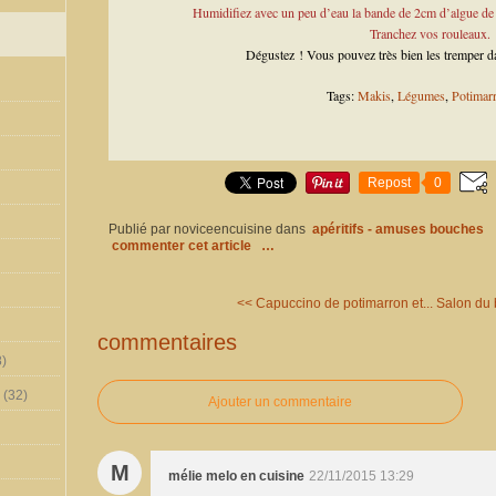
Humidifiez avec un peu d’eau la bande de 2cm d’algue de no
Tranchez vos rouleaux.
Dégustez ! Vous pouvez très bien les tremper d
Tags:
Makis
,
Légumes
,
Potimar
Repost
0
Publié par noviceencuisine
dans
apéritifs - amuses bouches
commenter cet article
…
<< Capuccino de potimarron et...
Salon du b
commentaires
)
(32)
Ajouter un commentaire
M
mélie melo en cuisine
22/11/2015 13:29