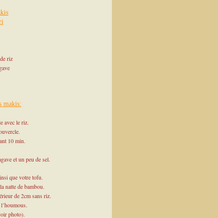
kis
ri
de riz
agave
s makis:
 avec le riz.
ouvercle.
ant 10 min.
agave et un peu de sel.
nsi que votre tofu.
 la natte de bambou.
térieur de 2cm sans riz.
c l’houmous.
oir photo).