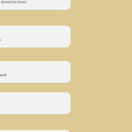
n dimanche bises
s
ment!