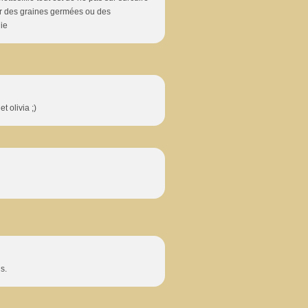
ter des graines germées ou des
nie
t olivia ;)
s.