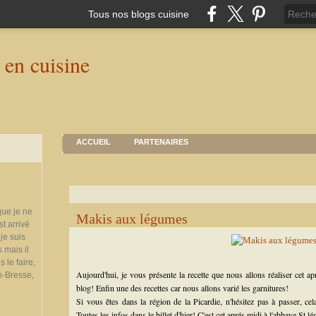
Tous nos blogs cuisine
ACCUEIL
PARTENAIRES
que je ne
Makis aux légumes
st arrivé
je suis
 mais il
 le faire,
Aujourd'hui, je vous présente la recette que nous allons réaliser cet a
n-Bresse,
blog! Enfin une des recettes car nous allons varié les garnitures!
Si vous êtes dans la région de la Picardie, n'hésitez pas à passer, cel
Toutes les infos dans le billet d'hier! C'est cet aprés midi à l'abbaye St lé