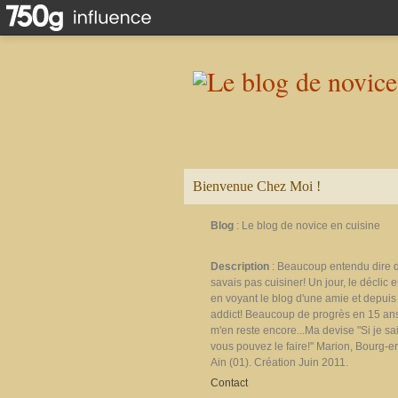
Bienvenue Chez Moi !
Blog
: Le blog de novice en cuisine
Description
: Beaucoup entendu dire 
savais pas cuisiner! Un jour, le déclic e
en voyant le blog d'une amie et depuis 
addict! Beaucoup de progrès en 15 ans
m'en reste encore...Ma devise "Si je sais
vous pouvez le faire!" Marion, Bourg-e
Ain (01). Création Juin 2011.
Contact