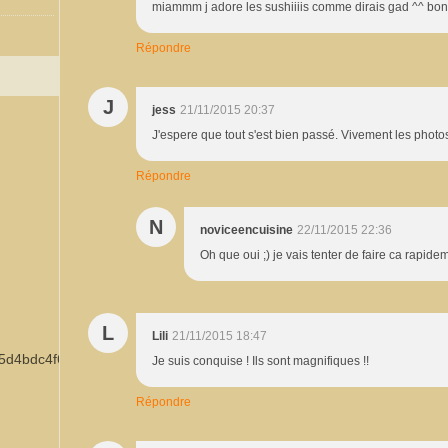
miammm j adore les sushiiiis comme dirais gad ^^ bo
Répondre
J
jess
21/11/2015 20:37
J'espere que tout s'est bien passé. Vivement les photo
Répondre
N
noviceencuisine
22/11/2015 22:36
Oh que oui ;) je vais tenter de faire ca rapide
L
Lili
21/11/2015 18:47
Je suis conquise ! Ils sont magnifiques !!
Répondre