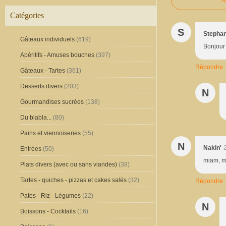
Catégories
S
Stephan
Gâteaux individuels
(619)
Bonjour 
Apéritifs - Amuses bouches
(397)
Répondre
Gâteaux - Tartes
(361)
Desserts divers
(203)
N
Gourmandises sucrées
(138)
Du blabla...
(80)
Pains et viennoiseries
(55)
N
Nakin'
Entrées
(50)
miam, mi
Plats divers (avec ou sans viandes)
(38)
Tartes - quiches - pizzas et cakes salés
(32)
Répondre
Pates - Riz - Légumes
(22)
N
Boissons - Cocktails
(16)