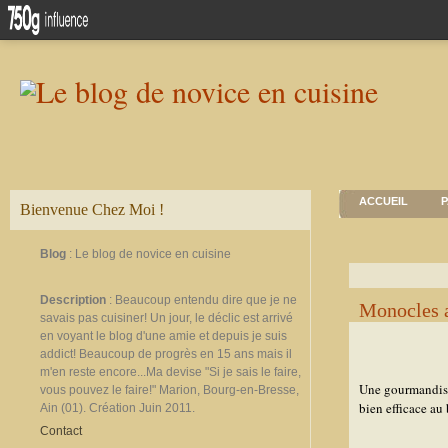
ACCUEIL
P
Bienvenue Chez Moi !
Blog
: Le blog de novice en cuisine
Description
: Beaucoup entendu dire que je ne
Monocles a
savais pas cuisiner! Un jour, le déclic est arrivé
en voyant le blog d'une amie et depuis je suis
addict! Beaucoup de progrès en 15 ans mais il
m'en reste encore...Ma devise "Si je sais le faire,
Une gourmandise 
vous pouvez le faire!" Marion, Bourg-en-Bresse,
bien efficace au 
Ain (01). Création Juin 2011.
Contact