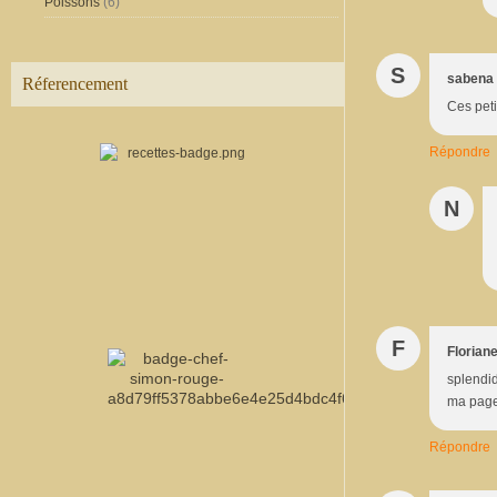
Poissons
(6)
S
sabena
Réferencement
Ces peti
Répondre
N
F
Florian
splendid
ma page 
Répondre