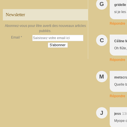
G
gridelle
si je le
Newsletter
Répondre
Abonnez-vous pour être averti des nouveaux articles
publiés.
Email
C
Céline 
Oh flûte,
Répondre
M
metscr
Quelle b
Répondre
J
jess
13
Myope c