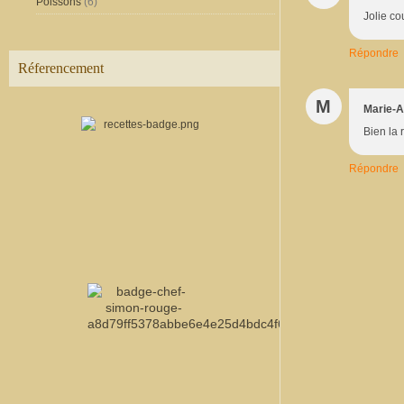
Poissons
(6)
Jolie co
Répondre
Réferencement
M
Marie-
Bien la 
Répondre