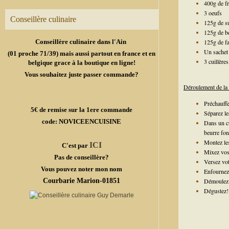
400g de fr
3 oeufs
Conseillère culinaire
125g de s
125g de b
Conseillère culinaire dans l'Ain
125g de fa
Un sachet 
(01 proche 71/39) mais aussi partout en france et en
3 cuillère
belgique grace à la boutique en ligne!
Vous souhaitez juste passer commande?
Déroulement de la 
Préchauffe
5€ de remise sur la 1ere commande
Séparez le
code: NOVICEENCUISINE
Dans un cu
beurre fo
Montez les
ICI
C'est par
Mixez vos 
Pas de conseillère?
Versez vot
Vous pouvez noter mon nom
Enfournez
Courbarie Marion-01851
Démoulez l
Dégustez!