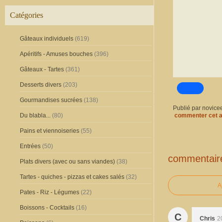
Catégories
Gâteaux individuels
(619)
Apéritifs - Amuses bouches
(396)
Gâteaux - Tartes
(361)
Desserts divers
(203)
Gourmandises sucrées
(138)
Publié par novice
Du blabla...
(80)
commenter cet a
Pains et viennoiseries
(55)
Entrées
(50)
commentair
Plats divers (avec ou sans viandes)
(38)
Tartes - quiches - pizzas et cakes salés
(32)
A
Pates - Riz - Légumes
(22)
Boissons - Cocktails
(16)
C
Chris
2