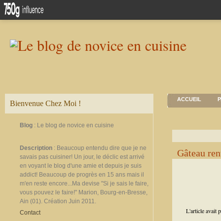
ACCUEIL
P
Bienvenue Chez Moi !
Blog
: Le blog de novice en cuisine
Description
: Beaucoup entendu dire que je ne
Gâteau ren
savais pas cuisiner! Un jour, le déclic est arrivé
en voyant le blog d'une amie et depuis je suis
addict! Beaucoup de progrès en 15 ans mais il
m'en reste encore...Ma devise "Si je sais le faire,
vous pouvez le faire!" Marion, Bourg-en-Bresse,
Ain (01). Création Juin 2011.
L'article avait
Contact