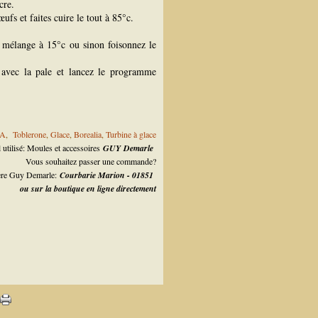
cre.
œufs et faites cuire le tout à 85°c.
 le mélange à 15°c ou sinon foisonnez le
 avec la pale et lancez le programme
A
,
Toblerone
,
Glace
,
Borealia
,
Turbine à glace
 utilisé: Moules et accessoires
GUY Demarle
Vous souhaitez passer une commande?
lère Guy Demarle:
Courbarie Marion - 01851
ou sur la boutique en ligne directement