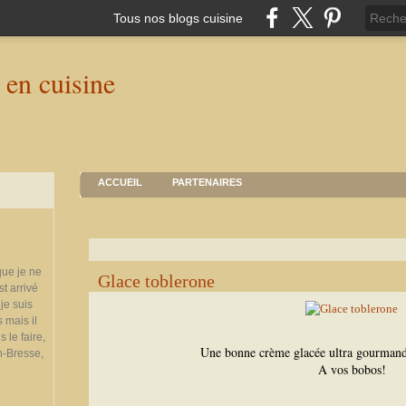
Tous nos blogs cuisine
ACCUEIL
PARTENAIRES
que je ne
Glace toblerone
st arrivé
je suis
 mais il
 le faire,
Une bonne crème glacée ultra gourmande
n-Bresse,
A vos bobos!