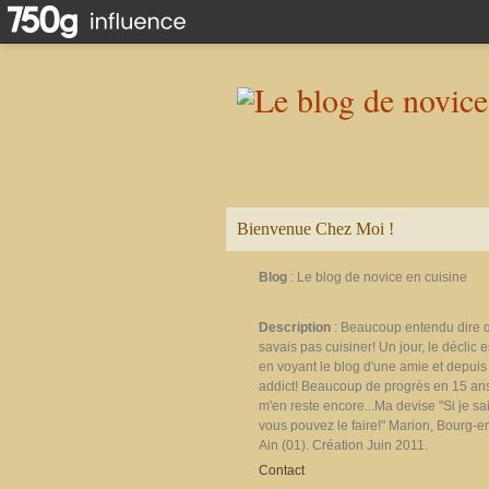
Bienvenue Chez Moi !
Blog
: Le blog de novice en cuisine
Description
: Beaucoup entendu dire 
savais pas cuisiner! Un jour, le déclic e
en voyant le blog d'une amie et depuis 
addict! Beaucoup de progrès en 15 ans
m'en reste encore...Ma devise "Si je sais
vous pouvez le faire!" Marion, Bourg-e
Ain (01). Création Juin 2011.
Contact