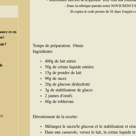
- Dans la rubrique parrain notez NOVICEENCUIS
Et copiez le code promo de 5€ dans l'onglet c
ance et en
ne!
nde?
Temps de préparation: 10min
Ingrédients:
400g de lait entier
de
50g de crème liquide entière
15g de poudre de lait
90g de sucre
20g de glucose déshydraté
3g de stabilisateur de glaces
2 jaunes d'oeufs
60g de toblerone
Déroulement de la recette:
Mélangez le sucre/le glucose et le stabilisateur et rés
Dans une casserole, versez le lait, la crème liquide et