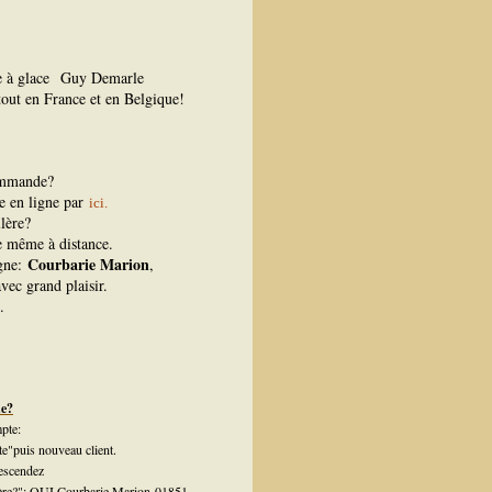
ne à glace
Guy Demarle
tout en France et en Belgique!
ommande?
ue en ligne par
ici.
lère?
re même à distance.
Courbarie Marion
igne:
,
vec grand plaisir.
.
de?
pte:
te"puis nouveau client.
escendez
llère?": OUI Courbarie Marion-01851.