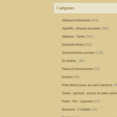
Catégories
Gâteaux individuels
(618)
Apéritifs - Amuses bouches
(396)
Gâteaux - Tartes
(361)
Desserts divers
(203)
Gourmandises sucrées
(138)
Du blabla...
(80)
Pains et viennoiseries
(55)
Entrées
(50)
Plats divers (avec ou sans viandes)
(38
Tartes - quiches - pizzas et cakes salés
Pates - Riz - Légumes
(22)
Boissons - Cocktails
(16)