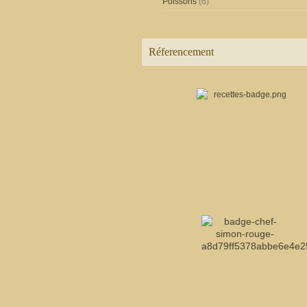
Poissons
(6)
Réferencement