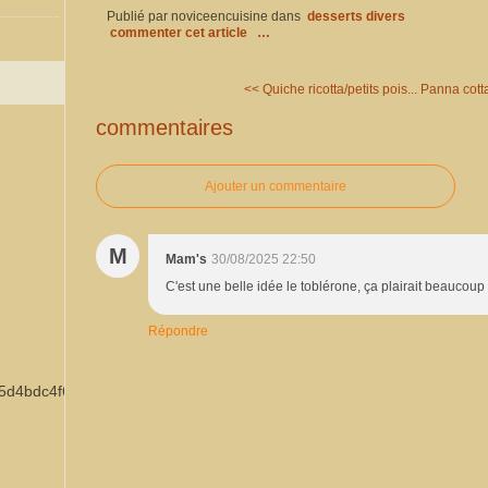
Publié par noviceencuisine
dans
desserts divers
commenter cet article
…
<< Quiche ricotta/petits pois...
Panna cotta
commentaires
Ajouter un commentaire
M
Mam's
30/08/2025 22:50
C'est une belle idée le toblérone, ça plairait beaucoup 
Répondre