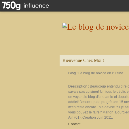
Bienvenue Chez Moi !
Blog
: Le blog de novice en cuisine
Description
: Beaucoup entendu dire 
savais pas cuisiner! Un jour, le déclic e
en voyant le blog d'une amie et depuis 
addict! Beaucoup de progrès en 15 ans
m'en reste encore...Ma devise "Si je sais
vous pouvez le faire!" Marion, Bourg-e
Ain (01). Création Juin 2011.
Contact