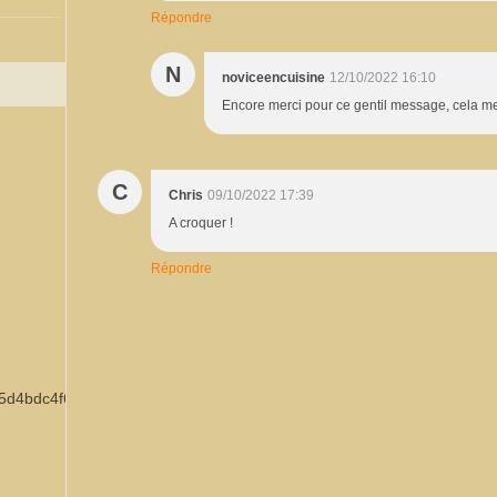
Répondre
N
noviceencuisine
12/10/2022 16:10
Encore merci pour ce gentil message, cela me 
C
Chris
09/10/2022 17:39
A croquer !
Répondre