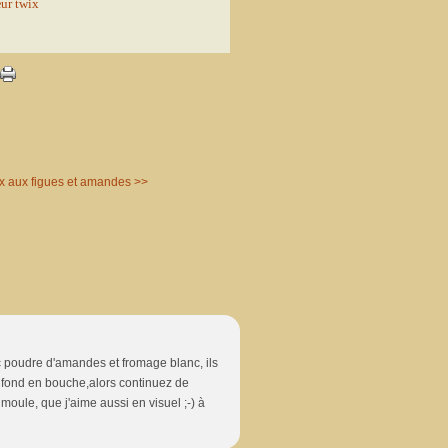
x aux figues et amandes >>
c poudre d'amandes et fromage blanc, ils
a fond en bouche,alors continuez de
 moule, que j'aime aussi en visuel ;-) à