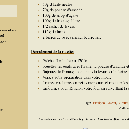
50g d'huile neutre
70g de poudre d'amande
100g de sirop d'agave
100g de fromage blanc
1/2 sachet de levure
ance et en
115g de farine
ne!
2 barres de twix caramel beurre salé
nde?
Déroulement de la recette:
Préchauffez le four à 170°c.
de
Fouettez les oeufs avec l'huile, la poudre d'amande et
Rajoutez le fromage blanc puis la levure et la farine
Versez votre préparation dans votre moule.
Coupez vos barres en petits morceaux et rajoutez les
Enfournez pour 15 selon votre four en surveillant la 
Tags:
Flexipan
,
Gâteau
,
Gouter
Matérie
Contactez moi - Conseillère Guy Demarle:
Courbarie Marion - 