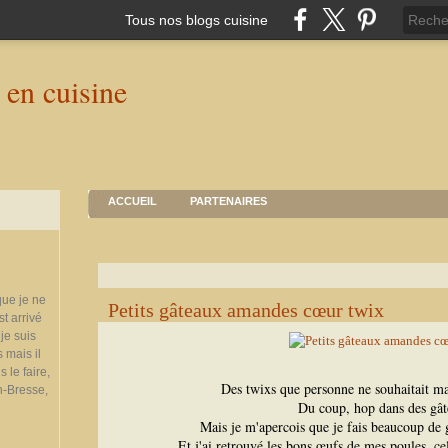
Tous nos blogs cuisine
ACCUEIL
PARTENAIRES
que je ne
Petits gâteaux amandes cœur twix
st arrivé
je suis
 mais il
 le faire,
Des twixs que personne ne souhaitait ma
n-Bresse,
Du coup, hop dans des gât
Mais je m'apercois que je fais beaucoup de
Et j'ai retrouvé les bons œufs de mes poules, cela