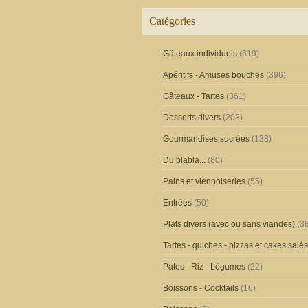
Catégories
Gâteaux individuels
(619)
Apéritifs - Amuses bouches
(396)
Gâteaux - Tartes
(361)
Desserts divers
(203)
Gourmandises sucrées
(138)
Du blabla...
(80)
Pains et viennoiseries
(55)
Entrées
(50)
Plats divers (avec ou sans viandes)
(38
Tartes - quiches - pizzas et cakes salés
Pates - Riz - Légumes
(22)
Boissons - Cocktails
(16)