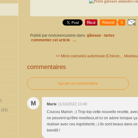
Repost
0
Publié par noviceencuisine
dans
gâteaux - tartes
commenter cet article
…
<< Minis cannelés automnale {Chèvre,...
Moelleu
commentaires
Ajouter un commentaire
)
M
Marie
11/10/2022 13:40
(32)
Coucou Marion ;-) Trop top cette nouvelle recette, ave
ne peuvent qu'être moelleux,et ici on adore lorsque ç
réaliser avec ces ingrédients ;-) Ils sont beaux dans ce
bientôt !